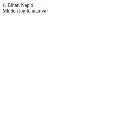
©
Bihari Napló
|
Minden jog fenntartva!