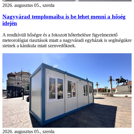
2026. augusztus 05., szerda
Nagyvárad templomaiba is be lehet menni a hőség
idején
A rendkívüli hőségre és a fokozott hőterhelésre figyelmeztető
meteorológiai riasztások miatt a nagyváradi egyházak is segítségükre
sietnek a kánikula miatt szenvedőknek.
2026. augusztus 05., szerda