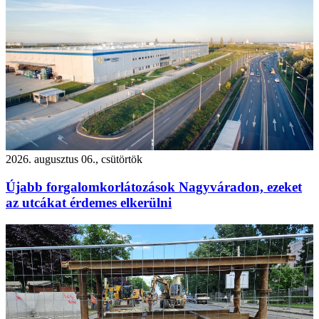
2026. augusztus 06., csütörtök
Újabb forgalomkorlátozások Nagyváradon, ezeket
az utcákat érdemes elkerülni