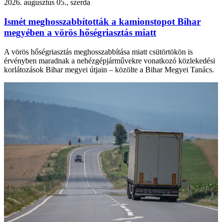
2026. augusztus 05., szerda
Ismét meghosszabbították a kamionstopot Bihar
megyében a vörös hőségriasztás miatt
A vörös hőségriasztás meghosszabbítása miatt csütörtökön is
érvényben maradnak a nehézgépjárművekre vonatkozó közlekedési
korlátozások Bihar megyei útjain – közölte a Bihar Megyei Tanács.