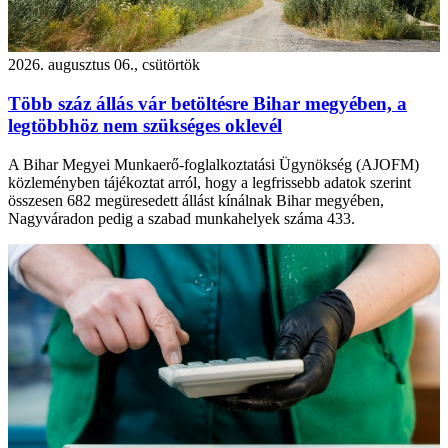
2026. augusztus 06., csütörtök
Több száz állás vár betöltésre Bihar megyében, a
legtöbbhöz nem szükséges oklevél
A Bihar Megyei Munkaerő-foglalkoztatási Ügynökség (AJOFM)
közleményben tájékoztat arról, hogy a legfrissebb adatok szerint
összesen 682 megüresedett állást kínálnak Bihar megyében,
Nagyváradon pedig a szabad munkahelyek száma 433.