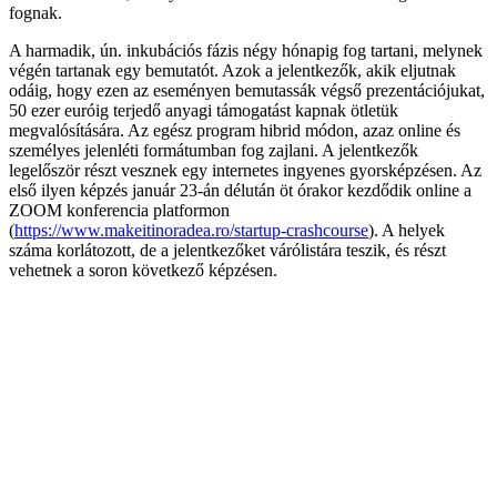
fognak.
A harmadik, ún. inkubációs fázis négy hónapig fog tartani, melynek
végén tartanak egy bemutatót. Azok a jelentkezők, akik eljutnak
odáig, hogy ezen az eseményen bemutassák végső prezentációjukat,
50 ezer euróig terjedő anyagi támogatást kapnak ötletük
megvalósítására. Az egész program hibrid módon, azaz online és
személyes jelenléti formátumban fog zajlani. A jelentkezők
legelőször részt vesznek egy internetes ingyenes gyorsképzésen. Az
első ilyen képzés január 23-án délután öt órakor kezdődik online a
ZOOM konferencia platformon
(
https://www.makeitinoradea.ro/startup-crashcourse
). A helyek
száma korlátozott, de a jelentkezőket várólistára teszik, és részt
vehetnek a soron következő képzésen.