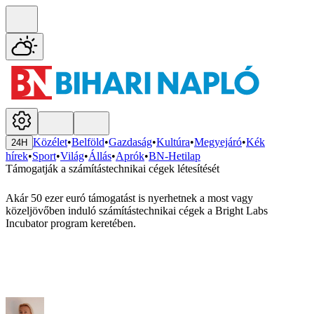
Közélet
•
Belföld
•
Gazdaság
•
Kultúra
•
Megyejáró
•
Kék
24H
hírek
•
Sport
•
Világ
•
Állás
•
Aprók
•
BN-Hetilap
Támogatják a számítástechnikai cégek létesítését
Akár 50 ezer euró támogatást is nyerhetnek a most vagy
közeljövőben induló számítástechnikai cégek a Bright Labs
Incubator program keretében.