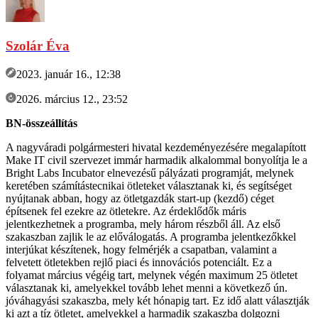
Szolár Éva
2023. január 16., 12:38
2026. március 12., 23:52
BN-összeállítás
A nagyváradi polgármesteri hivatal kezdeményezésére megalapított
Make IT civil szervezet immár harmadik alkalommal bonyolítja le a
Bright Labs Incubator elnevezésű pályázati programját, melynek
keretében számítástecnikai ötleteket választanak ki, és segítséget
nyújtanak abban, hogy az ötletgazdák start-up (kezdő) céget
építsenek fel ezekre az ötletekre. Az érdeklődők máris
jelentkezhetnek a programba, mely három részből áll. Az első
szakaszban zajlik le az előválogatás. A programba jelentkezőkkel
interjúkat készítenek, hogy felmérjék a csapatban, valamint a
felvetett ötletekben rejlő piaci és innovációs potenciált. Ez a
folyamat március végéig tart, melynek végén maximum 25 ötletet
választanak ki, amelyekkel tovább lehet menni a következő ún.
jóváhagyási szakaszba, mely két hónapig tart. Ez idő alatt választják
ki azt a tíz ötletet, amelyekkel a harmadik szakaszba dolgozni