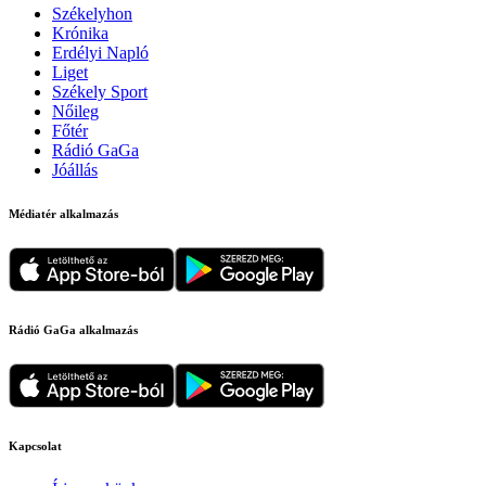
Székelyhon
Krónika
Erdélyi Napló
Liget
Székely Sport
Nőileg
Főtér
Rádió GaGa
Jóállás
Médiatér alkalmazás
Rádió GaGa alkalmazás
Kapcsolat