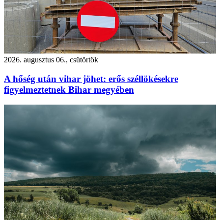
2026. augusztus 06., csütörtök
A hőség után vihar jöhet: erős széllökésekre
figyelmeztetnek Bihar megyében