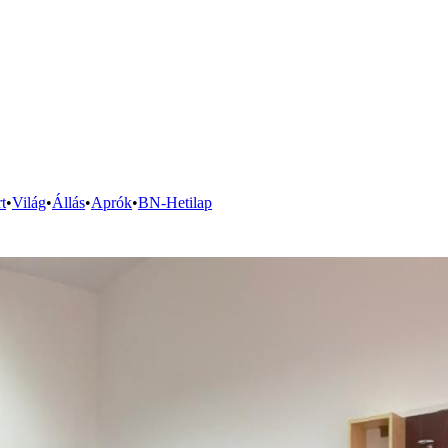
t
•
Világ
•
Állás
•
Aprók
•
BN-Hetilap