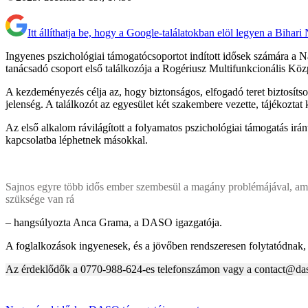
Itt állíthatja be, hogy a Google-találatokban elöl legyen a Bihari
Ingyenes pszichológiai támogatócsoportot indított idősek számára a 
tanácsadó csoport első találkozója a Rogériusz Multifunkcionális Kö
A kezdeményezés célja az, hogy biztonságos, elfogadó teret biztosí
jelenség. A találkozót az egyesület két szakembere vezette, tájékoz
Az első alkalom rávilágított a folyamatos pszichológiai támogatás irá
kapcsolatba léphetnek másokkal.
Sajnos egyre több idős ember szembesül a magány problémájával, amel
szüksége van rá
– hangsúlyozta Anca Grama, a DASO igazgatója.
A foglalkozások ingyenesek, és a jövőben rendszeresen folytatódnak, k
Az érdeklődők a 0770-988-624-es telefonszámon vagy a contact@daso-