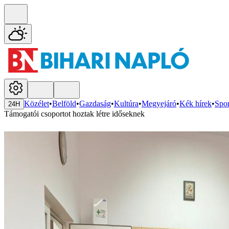
Közélet
•
Belföld
•
Gazdaság
•
Kultúra
•
Megyejáró
•
Kék hírek
•
Spor
24H
Támogatói csoportot hoztak létre időseknek