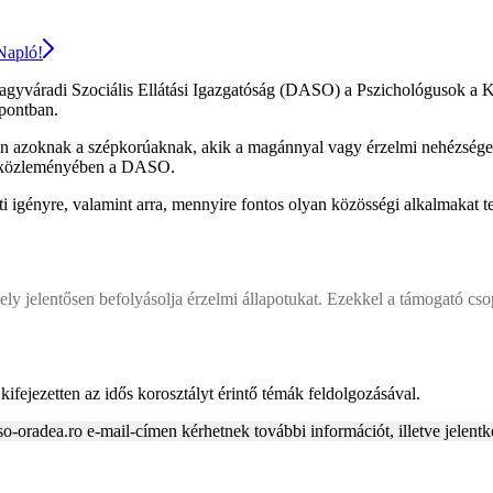
 Napló!
Nagyváradi Szociális Ellátási Igazgatóság (DASO) a Pszichológusok a 
zpontban.
tson azoknak a szépkorúaknak, akik a magánnyal vagy érzelmi nehézség
tat közleményében a DASO.
nti igényre, valamint arra, mennyire fontos olyan közösségi alkalmakat 
y jelentősen befolyásolja érzelmi állapotukat. Ezekkel a támogató cso
ifejezetten az idős korosztályt érintő témák feldolgozásával.
oradea.ro e-mail-címen kérhetnek további információt, illetve jelentk