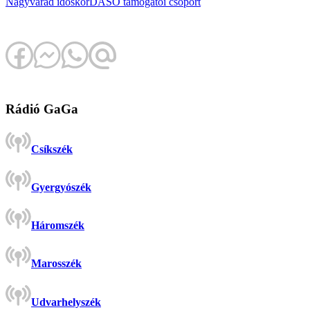
Nagyvárad
időskor
DASO
támogatói csoport
Rádió GaGa
Csíkszék
Gyergyószék
Háromszék
Marosszék
Udvarhelyszék