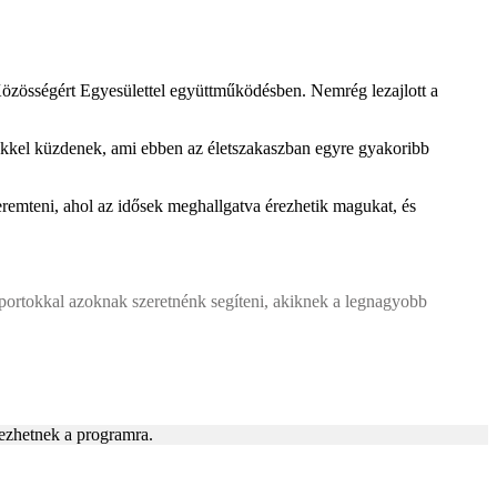
Közösségért Egyesülettel együttműködésben. Nemrég lezajlott a
ekkel küzdenek, ami ebben az életszakaszban egyre gyakoribb
teremteni, ahol az idősek meghallgatva érezhetik magukat, és
portokkal azoknak szeretnénk segíteni, akiknek a legnagyobb
ezhetnek a programra.