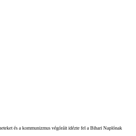
éneteket és a kommunizmus végóráit idézte fel a Bihari Naplónak