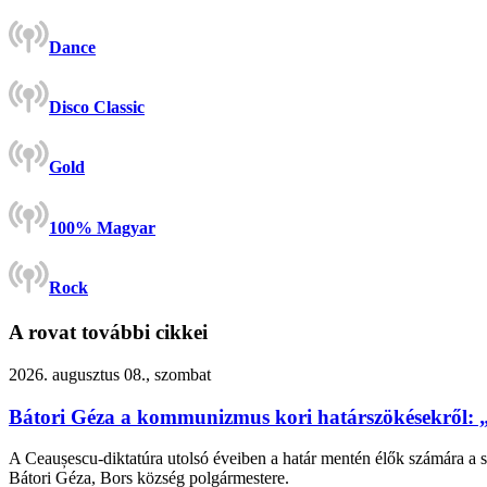
Dance
Disco Classic
Gold
100% Magyar
Rock
A rovat további cikkei
2026. augusztus 08., szombat
Bátori Géza a kommunizmus kori határszökésekről: 
A Ceaușescu-diktatúra utolsó éveiben a határ mentén élők számára a s
Bátori Géza, Bors község polgármestere.