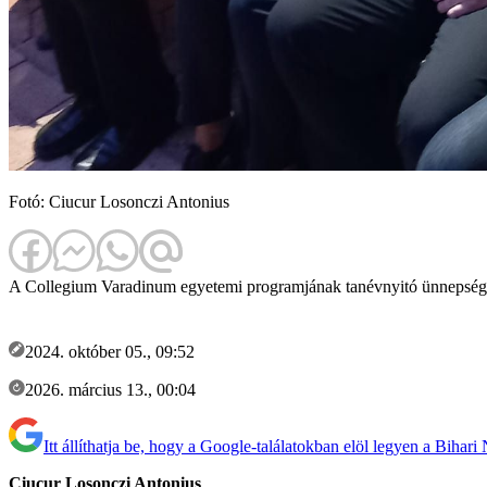
Fotó: Ciucur Losonczi Antonius
A Collegium Varadinum egyetemi programjának tanévnyitó ünnepségét
2024. október 05., 09:52
2026. március 13., 00:04
Itt állíthatja be, hogy a Google-találatokban elöl legyen a Bihari
Ciucur Losonczi Antonius