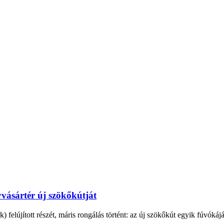
vásártér új szökőkútját
elújított részét, máris rongálás történt: az új szökőkút egyik fúvókáját