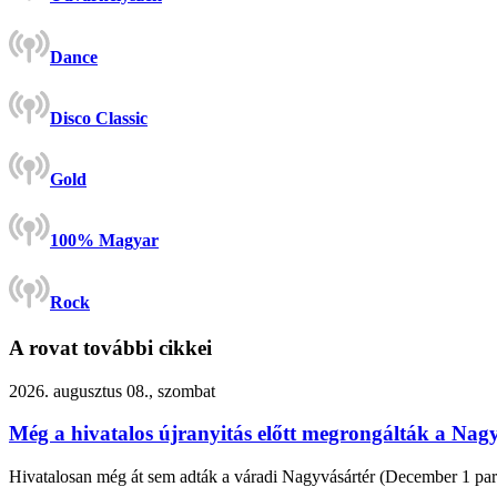
Dance
Disco Classic
Gold
100% Magyar
Rock
A rovat további cikkei
2026. augusztus 08., szombat
Még a hivatalos újranyitás előtt megrongálták a Nagy
Hivatalosan még át sem adták a váradi Nagyvásártér (December 1 park) f