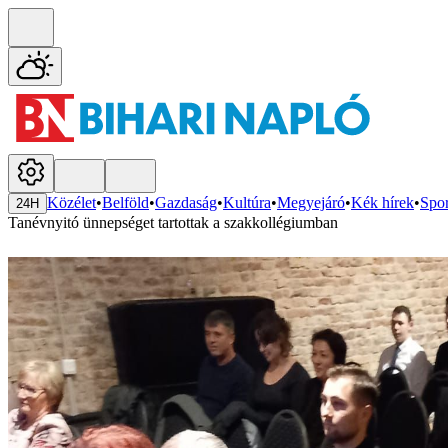
Közélet
•
Belföld
•
Gazdaság
•
Kultúra
•
Megyejáró
•
Kék hírek
•
Spor
24H
Tanévnyitó ünnepséget tartottak a szakkollégiumban