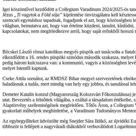
Igei köszöntővel kezdődött a Collegium Varadinum 2024/2025-ös tané
Jézus
„Ti vagytok a Föld sója”
kijelentése önvizsgálatra kell készte
szemcséi egymáshoz tapadnak, fogadjunk el azt, hogy közösségben lenni
világban, bemutatva azt, hogy van értelme küzdeni, tanulni, kínlódni
kapcsolatokat, nem megfeledkezve arról, hogy saját erőnkből hosszú 
Böcskei László római katolikus megyés püspök azt tanácsolta a fiatalo
elkezdődött a 16. rendes püspöki szinódus második szakasza, melyet Fe
pedig három kulcsszava van: a kommunió, vagyis a közösségben levés; 
melyet Istentől kaptunk.
Cseke Attila szenátor, az RMDSZ Bihar megyei szervezetének elnöke 
haladásnak a tudás, mert mindig van hely egy jobbra, és tanulással 
Demeter Katalin konzul (Magyarország Kolozsvári Főkonzulátusa) jelezte
utat. Bevezetés a felnőttek világába, s ezáltal a társadalom értékeibe,
Alaptörvény szellemiségének megfelelően. Tőtős Áron, a Collegium V
gyakorlati műhelyek meghirdetése, a Varadinum Tudományos Mentorpr
Az egybegyűlteket üdvözölte még Snejder Sára Ildikó, az újvidéki E
többször is fellépett a nagyváradi diákokból verbuválódott Logaritmus