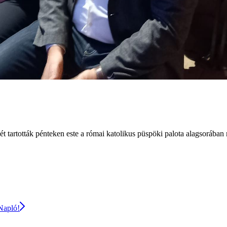
 tartották pénteken este a római katolikus püspöki palota alagsoráb
 Napló!