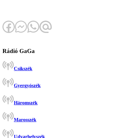
Rádió GaGa
Csíkszék
Gyergyószék
Háromszék
Marosszék
Udvarhelyszék