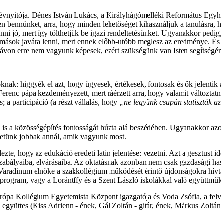
vnyitója. Dénes István Lukács, a Királyhágómelléki Református Egyhá
ssen bennünket, arra, hogy minden lehetőséget kihasználjuk a tanulásr
 jó, mert így tölthetjük be igazi rendeltetésünket. Ugyanakkor pedig, mi
, mások javára lenni, mert ennek előbb-utóbb meglesz az eredménye. És
távon erre nem vagyunk képesek, ezért szükségünk van Isten segítségé
knak: higgyék el azt, hogy ügyesek, értékesek, fontosak és ők jelentik 
renc pápa kezdeményezett, mert ráérzett arra, hogy valamit változtatni 
a participáció (a részt vállalás, hogy
„ne legyünk csupán statiszták az
is a közösségépítés fontosságát húzta alá beszédében. Ugyanakkor az
lehetünk jobbak annál, amik vagyunk most.
, hogy az edukáció eredeti latin jelentése: vezetni. Azt a gesztust idé
 szabályaiba, elvárásaiba. Az oktatásnak azonban nem csak gazdasági haszn
aradinum elnöke a szakkollégium működését érintő újdonságokra hívta f
ogram, vagy a Lorántffy és a Szent László iskolákkal való együttműk
urópa Kollégium Egyetemista Központ igazgatója és Voda Zsófia, a fe
 együttes (Kiss Adrienn - ének, Gál Zoltán - gitár, ének, Márkus Zoltán