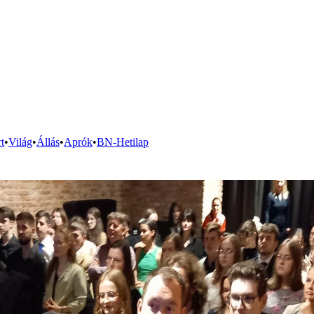
t
•
Világ
•
Állás
•
Aprók
•
BN-Hetilap