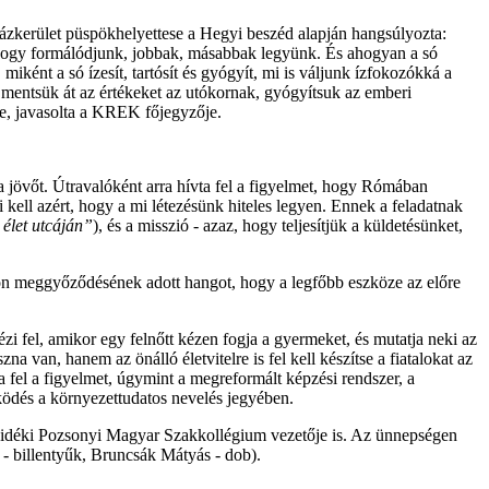
zkerület püspökhelyettese a Hegyi beszéd alapján hangsúlyozta:
a, hogy formálódjunk, jobbak, másabbak legyünk. És ahogyan a só
ként a só ízesít, tartósít és gyógyít, mi is váljunk ízfokozókká a
 mentsük át az értékeket az utókornak, gyógyítsuk az emberi
re, javasolta a KREK főjegyzője.
a jövőt. Útravalóként arra hívta fel a figyelmet, hogy Rómában
kell azért, hogy a mi létezésünk hiteles legyen. Ennek a feladatnak
 élet utcáján”
), és a misszió - azaz, hogy teljesítjük a küldetésünket,
on meggyőződésének adott hangot, hogy a legfőbb eszköze az előre
zi fel, amikor egy felnőtt kézen fogja a gyermeket, és mutatja neki az
a van, hanem az önálló életvitelre is fel kell készítse a fiatalokat az
el a figyelmet, úgymint a megreformált képzési rendszer, a
ödés a környezettudatos nevelés jegyében.
lvidéki Pozsonyi Magyar Szakkollégium vezetője is. Az ünnepségen
 - billentyűk, Bruncsák Mátyás - dob).