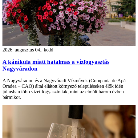
2026. augusztus 04., kedd
A kánikula miatt hatalmas a vízfogyasztás
Nagyváradon
A Nagyváradon és a Nagyváradi Vízművek (Compania de Apă
Oradea – CAO) által ellátott környező településeken élők idén
júliusban több vizet fogyasztottak, mint az elmúlt három évben
bármikor.