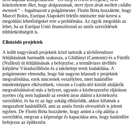
kötelezhetem őket, hogy dolgozzanak, mert ilyen árak mellett csődbe
mennek”
– fogalmazott a polgármester. Florin Birta hozzátette, hogy
Marcel Bolos, Európai Alapokért felelős miniszter már keresi a
megoldási lehetőségeket erre a problémára. Az egyik megoldás az
lehet, ha az Európai Unió finanszírozná az uniós szerződések
többletköltségeit is.
Elhúzódó projektek
A leállt nagyváradi projektek közé tartozik a távhőrendszer
felújításának harmadik szakasza, a Ghillányi (Cantemir) és a Fürdői
(Nufărul) út felújításának a befejezése, a termálvizes távfűtés
kiépítése Váradszőllősön és a lakótelepi terek kialakítása. A
polgármester elmondta, hogy bár nagyon lelassult e projektek
megvalósítása, ezek nincsenek veszélyben, mert határidőre
mindenképpen elkészülnek, viszont a Gojdu-téri közúti aluljárók
megvalósításával más a helyzet, ugyanis a közbeszerzési eljáráson
nyertes cég nem hajlandó az eredeti áron aláírni a kivitelezési
szerződést, és ha ez az ügy sokáig elhúzódik, akkor kifutnak a
megszabott határidőből, ami az uniós forrás elvesztését is jelenti
egyben. De Florin Birta hozzátette, hogy amint a cég aláírja a
szerződést, megvan a képessége és kapacitása arra, hogy határidőre
befejezze az építkezést.