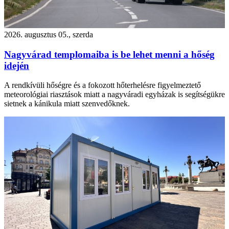
2026. augusztus 05., szerda
Nagyvárad templomaiba is be lehet menni a hőség
idején
A rendkívüli hőségre és a fokozott hőterhelésre figyelmeztető
meteorológiai riasztások miatt a nagyváradi egyházak is segítségükre
sietnek a kánikula miatt szenvedőknek.