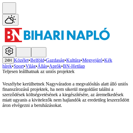
Közélet
•
Belföld
•
Gazdaság
•
Kultúra
•
Megyejáró
•
Kék
24H
hírek
•
Sport
•
Világ
•
Állás
•
Aprók
•
BN-Hetilap
Teljesen leállhatnak az uniós projektek
Veszélybe kerülhetnek Nagyváradon a megvalósítás alatt álló uniós
finanszírozású projektek, ha nem sikerül megoldást találni a
szerződések költségvetésének a kiegészítésére, az áremelkedések
miatt ugyanis a kivitelezők nem hajlandók az eredetileg leszerződött
áron elvégezni a beruházásokat.