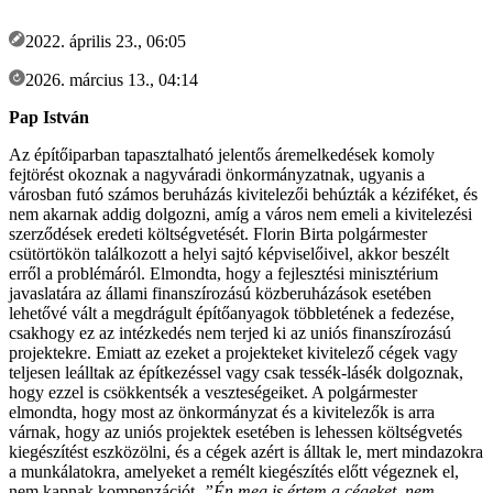
2022. április 23., 06:05
2026. március 13., 04:14
Pap István
Az építőiparban tapasztalható jelentős áremelkedések komoly
fejtörést okoznak a nagyváradi önkormányzatnak, ugyanis a
városban futó számos beruházás kivitelezői behúzták a kéziféket, és
nem akarnak addig dolgozni, amíg a város nem emeli a kivitelezési
szerződések eredeti költségvetését. Florin Birta polgármester
csütörtökön találkozott a helyi sajtó képviselőivel, akkor beszélt
erről a problémáról. Elmondta, hogy a fejlesztési minisztérium
javaslatára az állami finanszírozású közberuházások esetében
lehetővé vált a megdrágult építőanyagok többletének a fedezése,
csakhogy ez az intézkedés nem terjed ki az uniós finanszírozású
projektekre. Emiatt az ezeket a projekteket kivitelező cégek vagy
teljesen leálltak az építkezéssel vagy csak tessék-lásék dolgoznak,
hogy ezzel is csökkentsék a veszteségeiket. A polgármester
elmondta, hogy most az önkormányzat és a kivitelezők is arra
várnak, hogy az uniós projektek esetében is lehessen költségvetés
kiegészítést eszközölni, és a cégek azért is álltak le, mert mindazokra
a munkálatokra, amelyeket a remélt kiegészítés előtt végeznek el,
nem kapnak kompenzációt.
”Én meg is értem a cégeket, nem