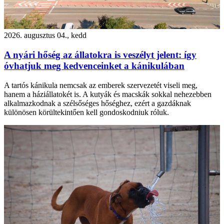
2026. augusztus 04., kedd
A nyári hőség az állatokra is veszélyt jelent: így
óvhatjuk meg kedvenceinket a kánikulában
A tartós kánikula nemcsak az emberek szervezetét viseli meg,
hanem a háziállatokét is. A kutyák és macskák sokkal nehezebben
alkalmazkodnak a szélsőséges hőséghez, ezért a gazdáknak
különösen körültekintően kell gondoskodniuk róluk.