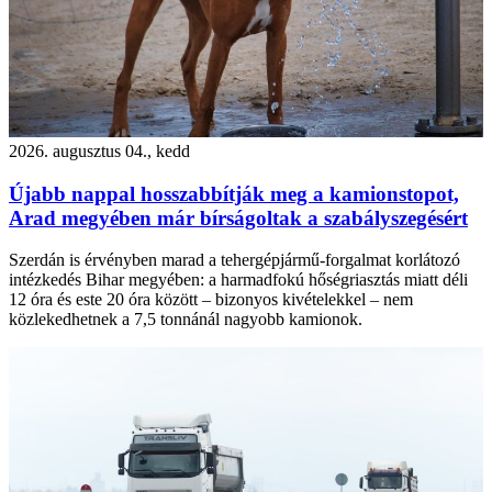
2026. augusztus 04., kedd
Újabb nappal hosszabbítják meg a kamionstopot,
Arad megyében már bírságoltak a szabályszegésért
Szerdán is érvényben marad a tehergépjármű-forgalmat korlátozó
intézkedés Bihar megyében: a harmadfokú hőségriasztás miatt déli
12 óra és este 20 óra között – bizonyos kivételekkel – nem
közlekedhetnek a 7,5 tonnánál nagyobb kamionok.