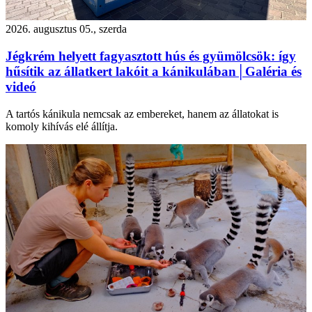
2026. augusztus 05., szerda
Jégkrém helyett fagyasztott hús és gyümölcsök: így
hűsítik az állatkert lakóit a kánikulában│Galéria és
videó
A tartós kánikula nemcsak az embereket, hanem az állatokat is
komoly kihívás elé állítja.