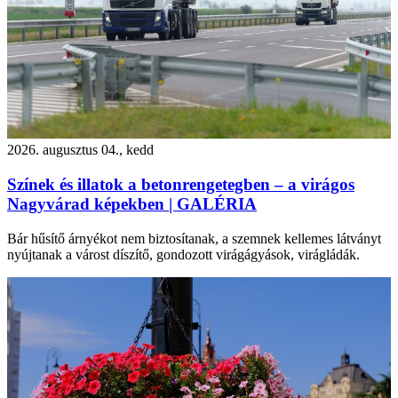
2026. augusztus 04., kedd
Színek és illatok a betonrengetegben – a virágos
Nagyvárad képekben | GALÉRIA
Bár hűsítő árnyékot nem biztosítanak, a szemnek kellemes látványt
nyújtanak a várost díszítő, gondozott virágágyások, virágládák.