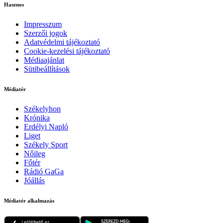
Hasznos
Impresszum
Szerzői jogok
Adatvédelmi tájékoztató
Cookie-kezelési tájékoztató
Médiaajánlat
Sütibeállítások
Médiatér
Székelyhon
Krónika
Erdélyi Napló
Liget
Székely Sport
Nőileg
Főtér
Rádió GaGa
Jóállás
Médiatér alkalmazás