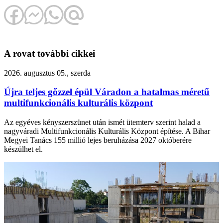
A rovat további cikkei
2026. augusztus 05., szerda
Újra teljes gőzzel épül Váradon a hatalmas méretű
multifunkcionális kulturális központ
Az egyéves kényszerszünet után ismét ütemterv szerint halad a
nagyváradi Multifunkcionális Kulturális Központ építése. A Bihar
Megyei Tanács 155 millió lejes beruházása 2027 októberére
készülhet el.