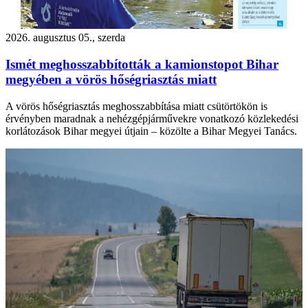
2026. augusztus 05., szerda
Ismét meghosszabbították a kamionstopot Bihar
megyében a vörös hőségriasztás miatt
A vörös hőségriasztás meghosszabbítása miatt csütörtökön is
érvényben maradnak a nehézgépjárművekre vonatkozó közlekedési
korlátozások Bihar megyei útjain – közölte a Bihar Megyei Tanács.