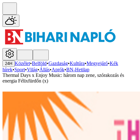
Közélet
•
Belföld
•
Gazdaság
•
Kultúra
•
Megyejáró
•
Kék
24H
hírek
•
Sport
•
Világ
•
Állás
•
Aprók
•
BN-Hetilap
Thermal Days x Enjoy Music: három nap zene, szórakozás és
energia Félixfürdőn (x)