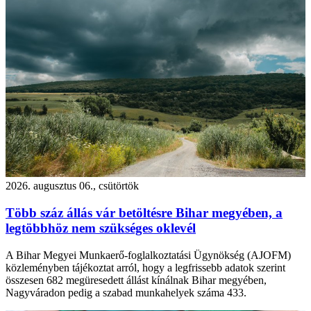
2026. augusztus 06., csütörtök
Több száz állás vár betöltésre Bihar megyében, a
legtöbbhöz nem szükséges oklevél
A Bihar Megyei Munkaerő-foglalkoztatási Ügynökség (AJOFM)
közleményben tájékoztat arról, hogy a legfrissebb adatok szerint
összesen 682 megüresedett állást kínálnak Bihar megyében,
Nagyváradon pedig a szabad munkahelyek száma 433.