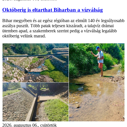
Októberig is eltarthat Biharban a vízválság
Bihar megyében és az egész régióban az elmúlt 140 év legsúlyosabb
aszálya pusztít. Több patak teljesen kiszáradt, a talajvíz drámai
ütemben apad, a szakemberek szerint pedig a vízválság legalább
októberig velünk marad.
2026. augusztus 06., csütörtök