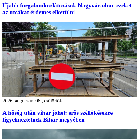
Újabb forgalomkorlátozások Nagyváradon, ezeket
az utcákat érdemes elkerülni
2026. augusztus 06., csütörtök
A hőség után vihar jöhet: erős széllökésekre
figyelmeztetnek Bihar megyében