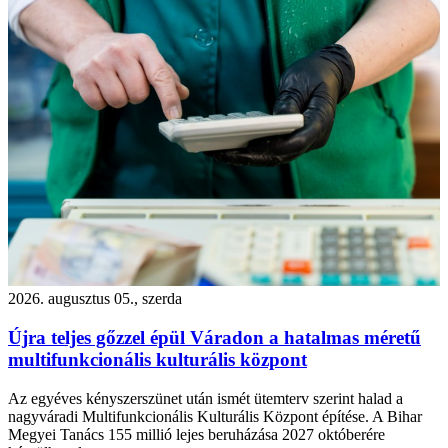
2026. augusztus 05., szerda
Újra teljes gőzzel épül Váradon a hatalmas méretű
multifunkcionális kulturális központ
Az egyéves kényszerszünet után ismét ütemterv szerint halad a
nagyváradi Multifunkcionális Kulturális Központ építése. A Bihar
Megyei Tanács 155 millió lejes beruházása 2027 októberére