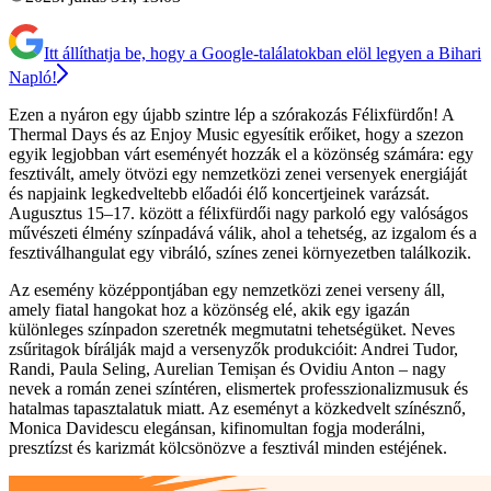
Itt állíthatja be, hogy a Google-találatokban elöl legyen a Bihari
Napló!
Ezen a nyáron egy újabb szintre lép a szórakozás Félixfürdőn! A
Thermal Days és az Enjoy Music egyesítik erőiket, hogy a szezon
egyik legjobban várt eseményét hozzák el a közönség számára: egy
fesztivált, amely ötvözi egy nemzetközi zenei versenyek energiáját
és napjaink legkedveltebb előadói élő koncertjeinek varázsát.
Augusztus 15–17. között a félixfürdői nagy parkoló egy valóságos
művészeti élmény színpadává válik, ahol a tehetség, az izgalom és a
fesztiválhangulat egy vibráló, színes zenei környezetben találkozik.
Az esemény középpontjában egy nemzetközi zenei verseny áll,
amely fiatal hangokat hoz a közönség elé, akik egy igazán
különleges színpadon szeretnék megmutatni tehetségüket. Neves
zsűritagok bírálják majd a versenyzők produkcióit: Andrei Tudor,
Randi, Paula Seling, Aurelian Temișan és Ovidiu Anton – nagy
nevek a román zenei színtéren, elismertek professzionalizmusuk és
hatalmas tapasztalatuk miatt. Az eseményt a közkedvelt színésznő,
Monica Davidescu elegánsan, kifinomultan fogja moderálni,
presztízst és karizmát kölcsönözve a fesztivál minden estéjének.