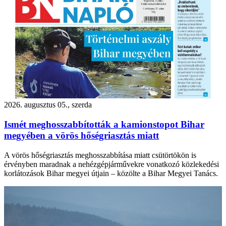
2026. augusztus 05., szerda
Ismét meghosszabbították a kamionstopot Bihar
megyében a vörös hőségriasztás miatt
A vörös hőségriasztás meghosszabbítása miatt csütörtökön is
érvényben maradnak a nehézgépjárművekre vonatkozó közlekedési
korlátozások Bihar megyei útjain – közölte a Bihar Megyei Tanács.