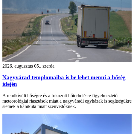
2026. augusztus 05., szerda
Nagyvárad templomaiba is be lehet menni a hőség
idején
A rendkívüli hőségre és a fokozott hőterhelésre figyelmeztető
meteorológiai riasztások miatt a nagyváradi egyházak is segítségükre
sietnek a kánikula miatt szenvedőknek.