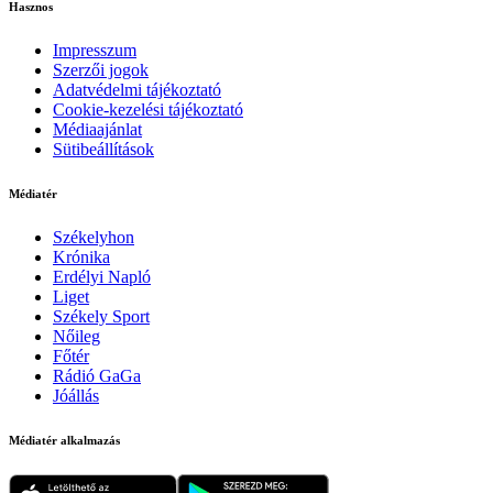
Hasznos
Impresszum
Szerzői jogok
Adatvédelmi tájékoztató
Cookie-kezelési tájékoztató
Médiaajánlat
Sütibeállítások
Médiatér
Székelyhon
Krónika
Erdélyi Napló
Liget
Székely Sport
Nőileg
Főtér
Rádió GaGa
Jóállás
Médiatér alkalmazás