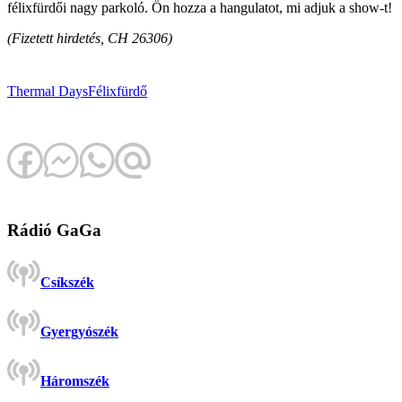
félixfürdői nagy parkoló. Ön hozza a hangulatot, mi adjuk a show-t!
(Fizetett hirdetés, CH 26306)
Thermal Days
Félixfürdő
Rádió GaGa
Csíkszék
Gyergyószék
Háromszék