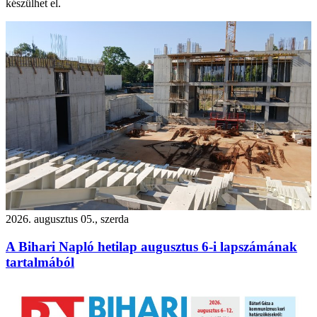
készülhet el.
2026. augusztus 05., szerda
A Bihari Napló hetilap augusztus 6-i lapszámának
tartalmából