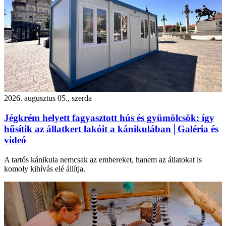
2026. augusztus 05., szerda
Jégkrém helyett fagyasztott hús és gyümölcsök: így
hűsítik az állatkert lakóit a kánikulában│Galéria és
videó
A tartós kánikula nemcsak az embereket, hanem az állatokat is
komoly kihívás elé állítja.