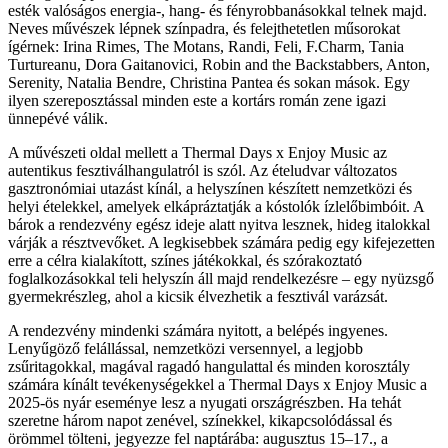
esték valóságos energia-, hang- és fényrobbanásokkal telnek majd.
Neves művészek lépnek színpadra, és felejthetetlen műsorokat
ígérnek: Irina Rimes, The Motans, Randi, Feli, F.Charm, Tania
Turtureanu, Dora Gaitanovici, Robin and the Backstabbers, Anton,
Serenity, Natalia Bendre, Christina Pantea és sokan mások. Egy
ilyen szereposztással minden este a kortárs román zene igazi
ünnepévé válik.
A művészeti oldal mellett a Thermal Days x Enjoy Music az
autentikus fesztiválhangulatról is szól. Az ételudvar változatos
gasztronómiai utazást kínál, a helyszínen készített nemzetközi és
helyi ételekkel, amelyek elkápráztatják a kóstolók ízlelőbimbóit. A
bárok a rendezvény egész ideje alatt nyitva lesznek, hideg italokkal
várják a résztvevőket. A legkisebbek számára pedig egy kifejezetten
erre a célra kialakított, színes játékokkal, és szórakoztató
foglalkozásokkal teli helyszín áll majd rendelkezésre – egy nyüzsgő
gyermekrészleg, ahol a kicsik élvezhetik a fesztivál varázsát.
A rendezvény mindenki számára nyitott, a belépés ingyenes.
Lenyűgöző felállással, nemzetközi versennyel, a legjobb
zsűritagokkal, magával ragadó hangulattal és minden korosztály
számára kínált tevékenységekkel a Thermal Days x Enjoy Music a
2025-ös nyár eseménye lesz a nyugati országrészben. Ha tehát
szeretne három napot zenével, színekkel, kikapcsolódással és
örömmel tölteni, jegyezze fel naptárába: augusztus 15–17., a