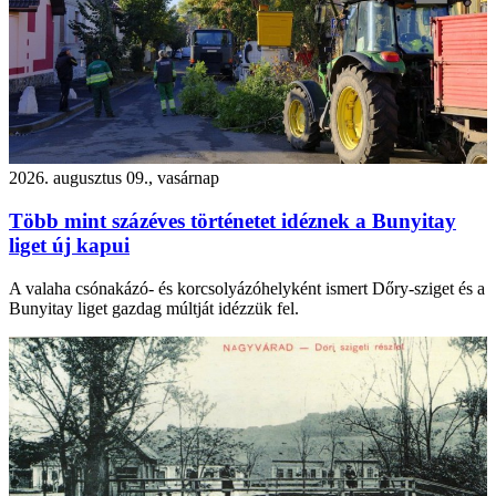
2026. augusztus 09., vasárnap
Több mint százéves történetet idéznek a Bunyitay
liget új kapui
A valaha csónakázó- és korcsolyázóhelyként ismert Dőry-sziget és a
Bunyitay liget gazdag múltját idézzük fel.