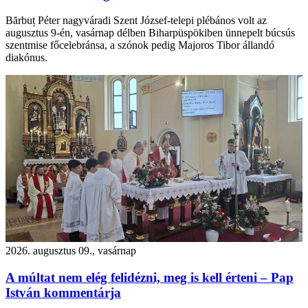
Bărbuț Péter nagyváradi Szent József-telepi plébános volt az
augusztus 9-én, vasárnap délben Biharpüspökiben ünnepelt búcsús
szentmise főcelebránsa, a szónok pedig Majoros Tibor állandó
diakónus.
2026. augusztus 09., vasárnap
A múltat nem elég felidézni, meg is kell érteni – Pap
István kommentárja