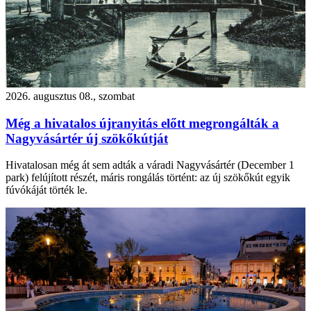
2026. augusztus 08., szombat
Még a hivatalos újranyitás előtt megrongálták a
Nagyvásártér új szökőkútját
Hivatalosan még át sem adták a váradi Nagyvásártér (December 1
park) felújított részét, máris rongálás történt: az új szökőkút egyik
fúvókáját törték le.