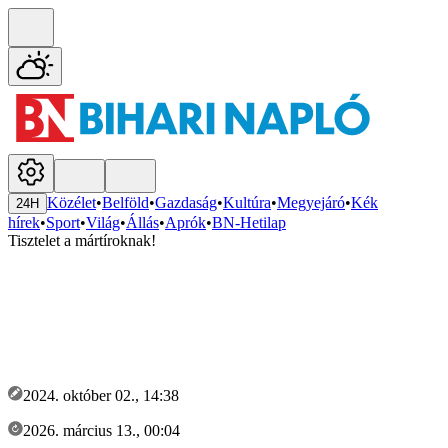
Közélet
•
Belföld
•
Gazdaság
•
Kultúra
•
Megyejáró
•
Kék
24H
hírek
•
Sport
•
Világ
•
Állás
•
Aprók
•
BN-Hetilap
Tisztelet a mártíroknak!
2024. október 02., 14:38
2026. március 13., 00:04