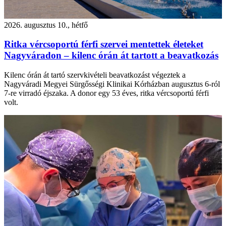
2026. augusztus 10., hétfő
Ritka vércsoportú férfi szervei mentettek életeket
Nagyváradon – kilenc órán át tartott a beavatkozás
Kilenc órán át tartó szervkivételi beavatkozást végeztek a
Nagyváradi Megyei Sürgősségi Klinikai Kórházban augusztus 6-ról
7-re virradó éjszaka. A donor egy 53 éves, ritka vércsoportú férfi
volt.