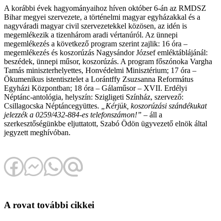
A korábbi évek hagyományaihoz híven október 6-án az RMDSZ
Bihar megyei szervezete, a történelmi magyar egyházakkal és a
nagyváradi magyar civil szervezetekkel közösen, az idén is
megemlékezik a tizenhárom aradi vértanúról. Az ünnepi
megemlékezés a következő program szerint zajlik: 16 óra –
megemlékezés és koszorúzás Nagysándor József emléktáblájánál:
beszédek, ünnepi műsor, koszorúzás. A program főszónoka Vargha
Tamás miniszterhelyettes, Honvédelmi Minisztérium; 17 óra –
Ökumenikus istentisztelet a Lorántffy Zsuzsanna Református
Egyházi Központban; 18 óra – Gálaműsor – XVII. Erdélyi
Néptánc-antológia, helyszín: Szigligeti Színház, szervező:
Csillagocska Néptáncegyüttes.
„Kérjük, koszorúzási szándékukat
jelezzék a 0259/432-884-es telefonszámon!”
– áll a
szerkesztőségünkbe eljuttatott, Szabó Ödön ügyvezető elnök által
jegyzett meghívóban.
A rovat további cikkei