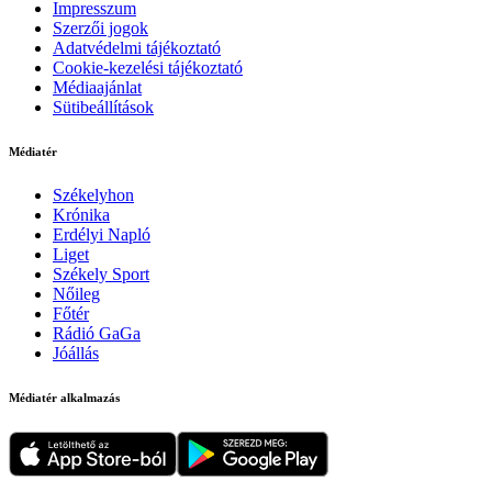
Impresszum
Szerzői jogok
Adatvédelmi tájékoztató
Cookie-kezelési tájékoztató
Médiaajánlat
Sütibeállítások
Médiatér
Székelyhon
Krónika
Erdélyi Napló
Liget
Székely Sport
Nőileg
Főtér
Rádió GaGa
Jóállás
Médiatér alkalmazás