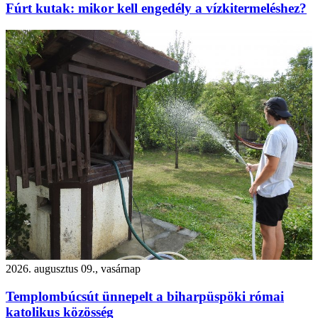
Fúrt kutak: mikor kell engedély a vízkitermeléshez?
2026. augusztus 09., vasárnap
Templombúcsút ünnepelt a biharpüspöki római
katolikus közösség