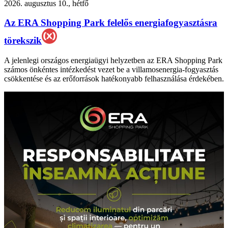
2026. augusztus 10., hétfő
Az ERA Shopping Park felelős energiafogyasztásra
törekszik
A jelenlegi országos energiaügyi helyzetben az ERA Shopping Park
számos önkéntes intézkedést vezet be a villamosenergia-fogyasztás
csökkentése és az erőforrások hatékonyabb felhasználása érdekében.