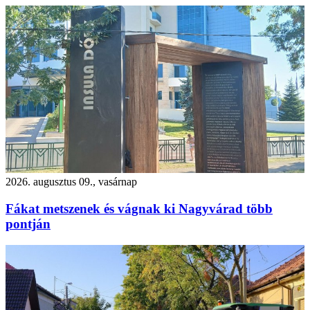
2026. augusztus 09., vasárnap
Fákat metszenek és vágnak ki Nagyvárad több
pontján