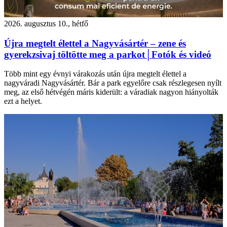
2026. augusztus 10., hétfő
Újra megtelt élettel a Nagyvásártér – zene és
gyerekzsivaj töltötte meg a parkot│Fotók és videó
Több mint egy évnyi várakozás után újra megtelt élettel a
nagyváradi Nagyvásártér. Bár a park egyelőre csak részlegesen nyílt
meg, az első hétvégén máris kiderült: a váradiak nagyon hiányolták
ezt a helyet.