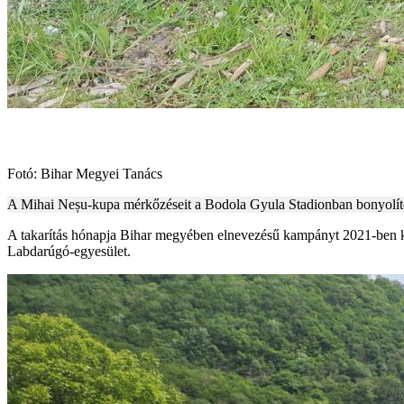
Fotó: Bihar Megyei Tanács
A Mihai Neșu-kupa mérkőzéseit a Bodola Gyula Stadionban bonyolítot
A takarítás hónapja Bihar megyében elnevezésű kampányt 2021-ben k
Labdarúgó-egyesület.