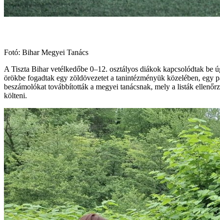
Fotó: Bihar Megyei Tanács
A Tiszta Bihar vetélkedőbe 0–12. osztályos diákok kapcsolódtak be úgy
örökbe fogadtak egy zöldövezetet a tanintézményük közelében, egy par
beszámolókat továbbították a megyei tanácsnak, mely a listák ellenőrzé
költeni.