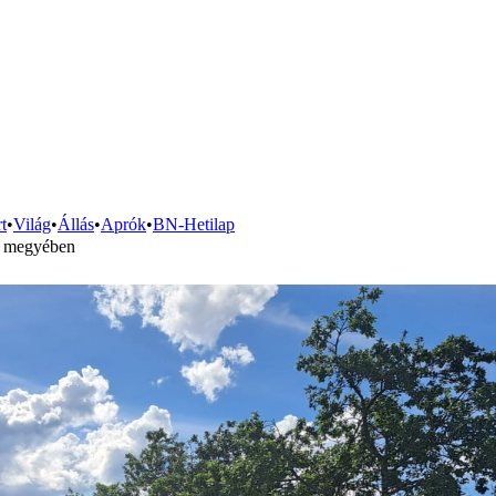
t
•
Világ
•
Állás
•
Aprók
•
BN-Hetilap
ar megyében