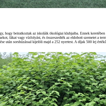
, hogy beiratkoztak az iskoláik ökológiai klubjaiba. Ennek keretében r
kot, fákat vagy vízfolyást, és összeszedték az eldobott szemetet a te
se után sorshúzással kijelöli majd a 252 nyertest. A díjak 500 lej érté