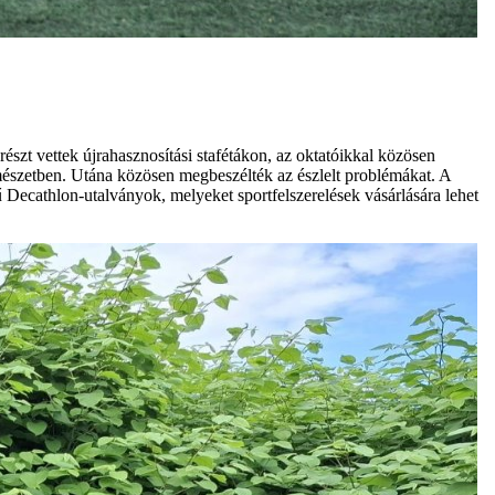
észt vettek újrahasznosítási stafétákon, az oktatóikkal közösen
rmészetben. Utána közösen megbeszélték az észlelt problémákat. A
kű Decathlon-utalványok, melyeket sportfelszerelések vásárlására lehet