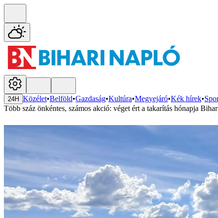
Közélet
•
Belföld
•
Gazdaság
•
Kultúra
•
Megyejáró
•
Kék hírek
•
Spor
24H
Több száz önkéntes, számos akció: véget ért a takarítás hónapja Bih