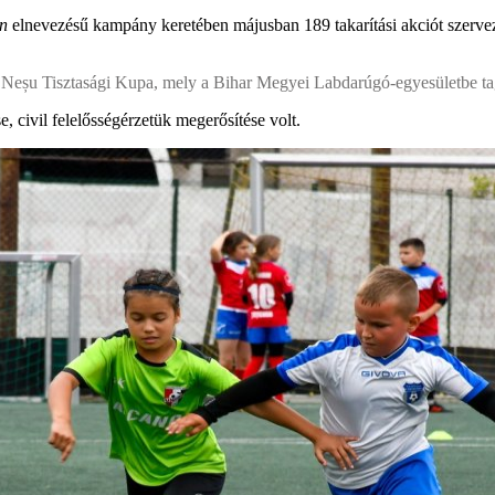
en
elnevezésű kampány keretében májusban 189 takarítási akciót szerve
 Neșu Tisztasági Kupa, mely a Bihar Megyei Labdarúgó-egyesületbe tago
, civil felelősségérzetük megerősítése volt.