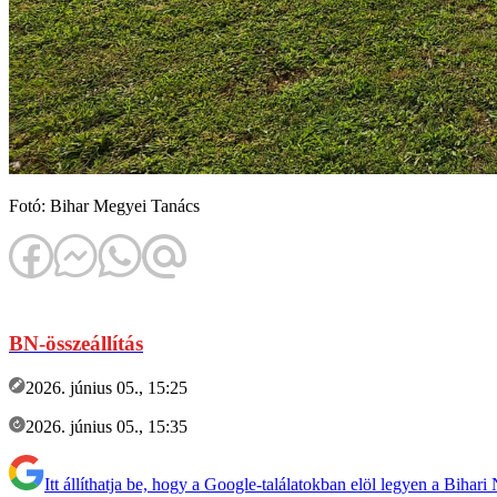
Fotó: Bihar Megyei Tanács
BN-összeállítás
2026. június 05., 15:25
2026. június 05., 15:35
Itt állíthatja be, hogy a Google-találatokban elöl legyen a Bihari