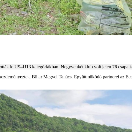
ták le U9–U13 kategóriákban. Negyvenkét klub volt jelen 76 csapatta
ezdeményezte a Bihar Megyei Tanács. Együttműködő partnerei az Ecol