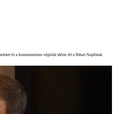
éneteket és a kommunizmus végóráit idézte fel a Bihari Naplónak