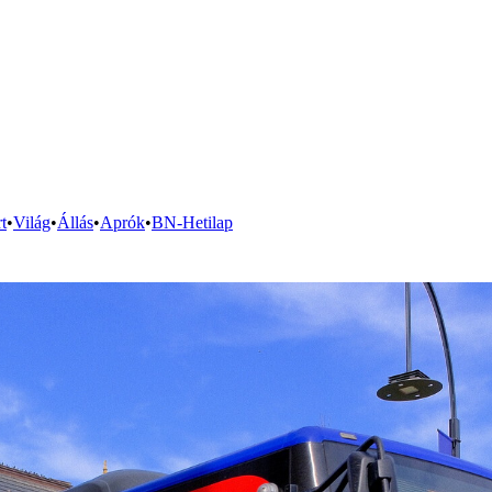
t
•
Világ
•
Állás
•
Aprók
•
BN-Hetilap