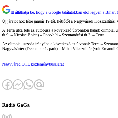
Itt állíthatja be, hogy a Google-találatokban elöl legyen a Bihari
Új járatot hoz létre január 19-től, hétfőtől a Nagyváradi Közszállítás
A Terra utca fele az autóbusz a következő útvonalon halad: olimpiai 
út 9. – Nicolae Bolcaş – Pece-híd – Szentandrási út 3. – Terra.
Az olimpiai uszoda irányába a következő az útvonal: Terra – Szentan
Nagyvásártér (December 1. park) – Mihai Viteazul tér (volt Emanuil G
Nagyvárad
OTL
közlemény
buszjárat
Rádió GaGa