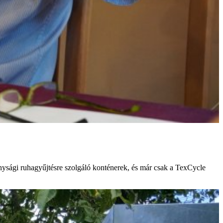
onysági ruhagyűjtésre szolgáló konténerek, és már csak a TexCycle