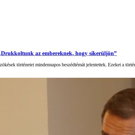
„Drukkoltunk az embereknek, hogy sikerüljön”
zökések történetei mindennapos beszédtémát jelentettek. Ezeket a tört