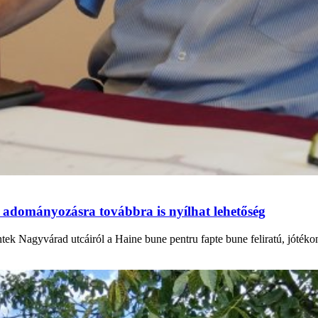
 adományozásra továbbra is nyílhat lehetőség
ntek Nagyvárad utcáiról a Haine bune pentru fapte bune feliratú, jóték