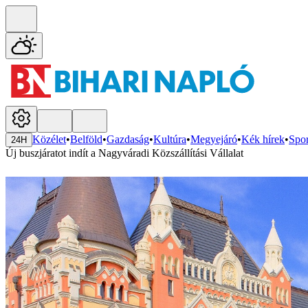
Közélet
•
Belföld
•
Gazdaság
•
Kultúra
•
Megyejáró
•
Kék hírek
•
Spor
24H
Új buszjáratot indít a Nagyváradi Közszállítási Vállalat