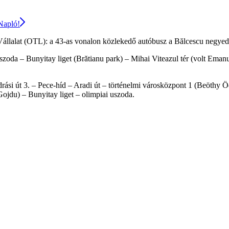
 Napló!
i Vállalat (OTL): a 43-as vonalon közlekedő autóbusz a Bălcescu negyedb
uszoda – Bunyitay liget (Brătianu park) – Mihai Viteazul tér (volt Ema
drási út 3. – Pece-híd – Aradi út – történelmi városközpont 1 (Beöthy 
ojdu) – Bunyitay liget – olimpiai uszoda.