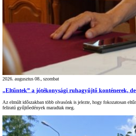
2026. augusztus 08., szombat
„Eltűntek” a jótékonysági ruhagyűjtő konténerek, de
Az elmúlt időszakban több olvasónk is jelezte, hogy fokozatosan eltű
feliratú gyűjtőedények maradtak meg.