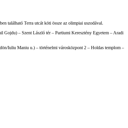
en található Terra utcát köti össze az olimpiai uszodával.
nuil Gojdu) – Szent László tér – Partiumi Keresztény Egyetem – Aradi
Ödön/Iuliu Maniu u.) – történelmi városközpont 2 – Holdas templom –