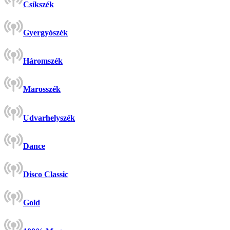
Csíkszék
Gyergyószék
Háromszék
Marosszék
Udvarhelyszék
Dance
Disco Classic
Gold