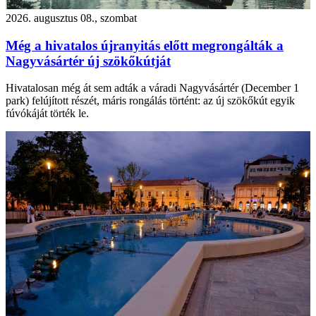
2026. augusztus 08., szombat
Még a hivatalos újranyitás előtt megrongálták a
Nagyvásártér új szökőkútját
Hivatalosan még át sem adták a váradi Nagyvásártér (December 1
park) felújított részét, máris rongálás történt: az új szökőkút egyik
fúvókáját törték le.