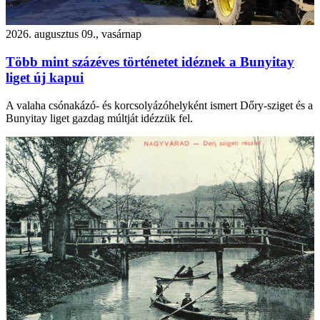
2026. augusztus 09., vasárnap
Több mint százéves történetet idéznek a Bunyitay
liget új kapui
A valaha csónakázó- és korcsolyázóhelyként ismert Dőry-sziget és a
Bunyitay liget gazdag múltját idézzük fel.