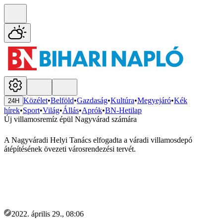
Közélet
•
Belföld
•
Gazdaság
•
Kultúra
•
Megyejáró
•
Kék
24H
hírek
•
Sport
•
Világ
•
Állás
•
Aprók
•
BN-Hetilap
Új villamosremíz épül Nagyvárad számára
A Nagyváradi Helyi Tanács elfogadta a váradi villamosdepó
átépítésének övezeti városrendezési tervét.
2022. április 29., 08:06