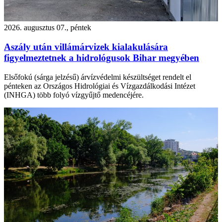
2026. augusztus 07., péntek
Aszály után villámárvizek kialakulására
figyelmeztetnek a hidrológusok Bihar megyében
Elsőfokú (sárga jelzésű) árvízvédelmi készültséget rendelt el
pénteken az Országos Hidrológiai és Vízgazdálkodási Intézet
(INHGA) több folyó vízgyűjtő medencéjére.