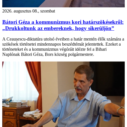
2026. augusztus 08., szombat
Bátori Géza a kommunizmus kori határszökésekről:
„Drukkoltunk az embereknek, hogy sikerüljön”
A Ceaușescu-diktatúra utolsó éveiben a határ mentén élők számára a
szökések történetei mindennapos beszédtémát jelentettek. Ezeket a
történeteket és a kommunizmus végóráit idézte fel a Bihari
Naplónak Bátori Géza, Bors község polgármestere.