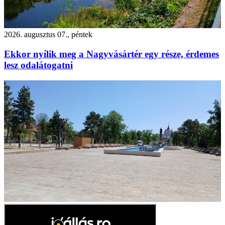
2026. augusztus 07., péntek
Ekkor nyílik meg a Nagyvásártér egy része, érdemes
lesz odalátogatni