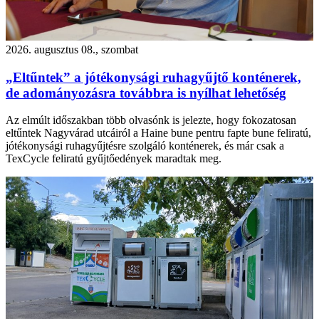
2026. augusztus 08., szombat
„Eltűntek” a jótékonysági ruhagyűjtő konténerek,
de adományozásra továbbra is nyílhat lehetőség
Az elmúlt időszakban több olvasónk is jelezte, hogy fokozatosan
eltűntek Nagyvárad utcáiról a Haine bune pentru fapte bune feliratú,
jótékonysági ruhagyűjtésre szolgáló konténerek, és már csak a
TexCycle feliratú gyűjtőedények maradtak meg.