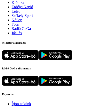
Krónika
Erdélyi Napló
Liget
Székely Sport
Nőileg
Főtér
Rádió GaGa
Jóállás
Médiatér alkalmazás
Rádió GaGa alkalmazás
Kapcsolat
Írjon nekünk