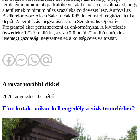
területén minimum 56 parkolóhelyet alakítanak ki, továbbá azt, hogy
a területnek minimum húsz százaléka zöldövezet lesz. Autóval az
Atelierelor és az Aleea Salca utcák felől lehet majd megközelíteni a
depót. A beruházás megvalósítására a Szektoriális Operatív
Programtól akar pénzt szerezni az önkormányzat. A kivitelezés
összértéke 125,5 millió lej, azaz körülbelül 25 millió euró, de a
jelenlegi gazdasági helyzetben ez a költségvetés változhat.
A rovat további cikkei
2026. augusztus 10., hétfő
Fúrt kutak: mikor kell engedély a vízkitermeléshez?