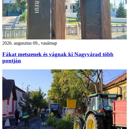
2026. augusztus 09., vasárnap
Fákat metszenek és vágnak ki Nagyvárad több
pontján