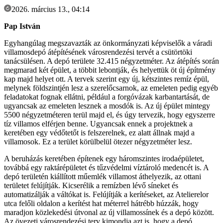
2026. március 13., 04:14
Pap István
Egyhangúlag megszavazták az önkormányzati képviselők a váradi
villamosdepó átépítésének városrendezési tervét a csütörtöki
tanácsülésen. A depó területe 32.415 négyzetméter. Az átépítés során
megmarad két épület, a többit lebontják, és helyettük öt új építmény
kap majd helyet ott. A tervek szerint egy új, kétszintes remíz épül,
melynek földszintjén lesz a szerelőcsarnok, az emeleten pedig egyéb
feladatokat fognak ellátni, például a forgóvázak karbantartását, de
ugyancsak az emeleten lesznek a mosdók is. Az új épület mintegy
5500 négyzetméteren terül majd el, és úgy tervezik, hogy egyszerre
tíz villamos elférjen benne. Ugyancsak ennek a projektnek a
keretében egy védőtetőt is felszerelnek, ez alatt állnak majd a
villamosok. Ez a terület körülbelül ötezer négyzetméter lesz.
A beruházás keretében építenek egy háromszintes irodaépületet,
továbbá egy raktárépületet és tűzvédelmi víztároló medencét is. A
depó területén kiállított műemlék villamost áthelyezik, az ottani
területet felújítják. Kicserélik a remízben lévő síneket és
automatizálják a váltókat is. Felújítják a kerítéseket, az Atelierelor
utca felőli oldalon a kerítést hat méterrel hátrébb húzzák, hogy
maradjon közlekedési útvonal az új villamossínek és a depó között.
Az övezeti városrendezési terv kimondja azt is, hogy a depó