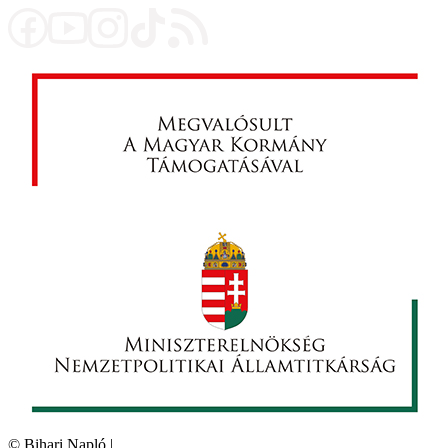
©
Bihari Napló
|