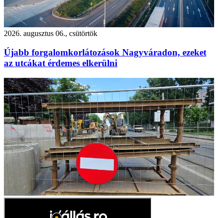
2026. augusztus 06., csütörtök
Újabb forgalomkorlátozások Nagyváradon, ezeket
az utcákat érdemes elkerülni