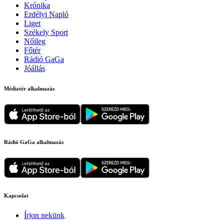
Krónika
Erdélyi Napló
Liget
Székely Sport
Nőileg
Főtér
Rádió GaGa
Jóállás
Médiatér alkalmazás
Rádió GaGa alkalmazás
Kapcsolat
Írjon nekünk