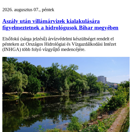
2026. augusztus 07., péntek
Aszály után villámárvizek kialakulására
figyelmeztetnek a hidrológusok Bihar megyében
Elsőfokú (sárga jelzésű) árvízvédelmi készültséget rendelt el
pénteken az Országos Hidrológiai és Vízgazdálkodási Intézet
(INHGA) több folyó vízgyűjtő medencéjére.