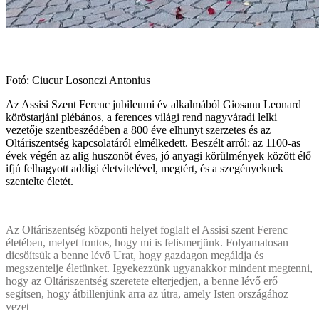
Fotó: Ciucur Losonczi Antonius
Az Assisi Szent Ferenc jubileumi év alkalmából Giosanu Leonard
köröstarjáni plébános, a ferences világi rend nagyváradi lelki
vezetője szentbeszédében a 800 éve elhunyt szerzetes és az
Oltáriszentség kapcsolatáról elmélkedett. Beszélt arról: az 1100-as
évek végén az alig huszonöt éves, jó anyagi körülmények között élő
ifjú felhagyott addigi életvitelével, megtért, és a szegényeknek
szentelte életét.
Az Oltáriszentség központi helyet foglalt el Assisi szent Ferenc
életében, melyet fontos, hogy mi is felismerjünk. Folyamatosan
dicsőítsük a benne lévő Urat, hogy gazdagon megáldja és
megszentelje életünket. Igyekezzünk ugyanakkor mindent megtenni,
hogy az Oltáriszentség szeretete elterjedjen, a benne lévő erő
segítsen, hogy átbillenjünk arra az útra, amely Isten országához
vezet