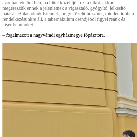
azonban életünkben, ha hittel közelítjük ezt a titkot, akkor
megérezzük ennek a jelenlétnek a vigasztaló, gyógyító, lelkesítő
hatását. Hálát adunk Istennek, hogy közelít hozzánk, minden időben
rendelkezésünkre áll, a tabernákulum csendjéből figyel reánk és
kísér bennünket
– fogalmazott a nagyváradi egyházmegye főpásztora.