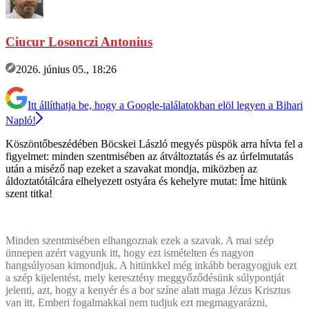
Ciucur Losonczi Antonius
2026. június 05., 18:26
Itt állíthatja be, hogy a Google-találatokban elöl legyen a Bihari
Napló!
Köszöntőbeszédében Böcskei László megyés püspök arra hívta fel a
figyelmet: minden szentmisében az átváltoztatás és az úrfelmutatás
után a miséző nap ezeket a szavakat mondja, miközben az
áldoztatótálcára elhelyezett ostyára és kehelyre mutat: Íme hitünk
szent titka!
Minden szentmisében elhangoznak ezek a szavak. A mai szép
ünnepen azért vagyunk itt, hogy ezt ismételten és nagyon
hangsúlyosan kimondjuk. A hitünkkel még inkább beragyogjuk ezt
a szép kijelentést, mely keresztény meggyőződésünk súlypontját
jelenti, azt, hogy a kenyér és a bor színe alatt maga Jézus Krisztus
van itt. Emberi fogalmakkal nem tudjuk ezt megmagyarázni,