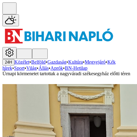
Közélet
•
Belföld
•
Gazdaság
•
Kultúra
•
Megyejáró
•
Kék
24H
hírek
•
Sport
•
Világ
•
Állás
•
Aprók
•
BN-Hetilap
Úrnapi körmenetet tartottak a nagyváradi székesegyház előtti téren