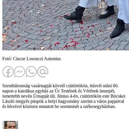
Fotó: Ciucur Losonczi Antonius
Szentháromság vasárnapját követő csütörtökön, húsvét utáni 60.
napon a katolikus egyház az Úr Testének és Vérének ünnepét,
ismertebb nevén Úrnapját üli. Június 4-én, csütörtökön este Böcskei
László megyés püspök a helyi hagyomány szerint a város papjaival
és híveivel közösen mutatott be szentmisét a székesegyházban.