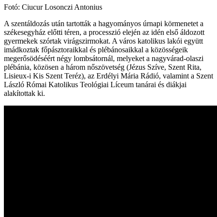
Fotó: Ciucur Losonczi Antonius
A szentáldozás után tartották a hagyományos úrnapi körmenetet a
székesegyház előtti téren, a processzió elején az idén első áldozott
gyermekek szórtak virágszirmokat. A város katolikus lakói együtt
imádkoztak főpásztoraikkal és plébánosaikkal a közösségeik
megerősödéséért négy lombsátornál, melyeket a nagyvárad-olaszi
plébánia, közösen a három nőszövetség (Jézus Szíve, Szent Rita,
Lisieux-i Kis Szent Teréz), az Erdélyi Mária Rádió, valamint a Szent
László Római Katolikus Teológiai Líceum tanárai és diákjai
alakítottak ki.