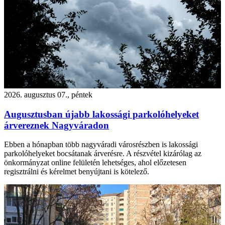
2026. augusztus 07., péntek
Augusztusban újabb lakossági parkolóhelyeket
árvereznek Nagyváradon
Ebben a hónapban több nagyváradi városrészben is lakossági
parkolóhelyeket bocsátanak árverésre. A részvétel kizárólag az
önkormányzat online felületén lehetséges, ahol előzetesen
regisztrálni és kérelmet benyújtani is kötelező.