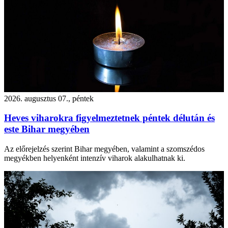
2026. augusztus 07., péntek
Heves viharokra figyelmeztetnek péntek délután és
este Bihar megyében
Az előrejelzés szerint Bihar megyében, valamint a szomszédos
megyékben helyenként intenzív viharok alakulhatnak ki.