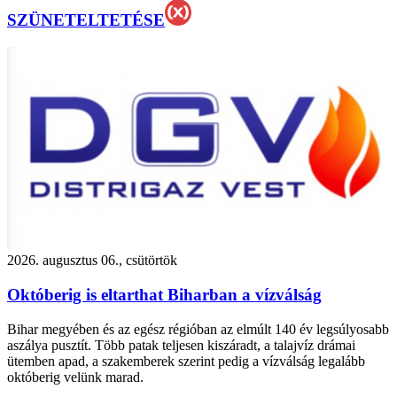
SZÜNETELTETÉSE
2026. augusztus 06., csütörtök
Októberig is eltarthat Biharban a vízválság
Bihar megyében és az egész régióban az elmúlt 140 év legsúlyosabb
aszálya pusztít. Több patak teljesen kiszáradt, a talajvíz drámai
ütemben apad, a szakemberek szerint pedig a vízválság legalább
októberig velünk marad.