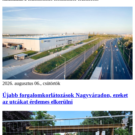
2026. augusztus 06., csütörtök
Újabb forgalomkorlátozások Nagyváradon, ezeket
az utcákat érdemes elkerülni