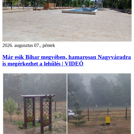
2026. augusztus 07., péntek
Már esik Bihar megyében, hamarosan Nagyváradra
is megérkezhet a lehűlés | VIDEÓ