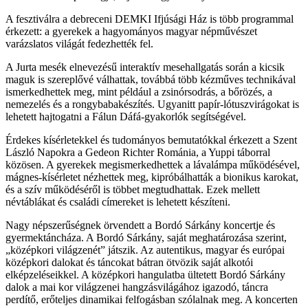
A fesztiválra a debreceni DEMKI Ifjúsági Ház is több programmal
érkezett: a gyerekek a hagyományos magyar népművészet
varázslatos világát fedezhették fel.
A Jurta mesék elnevezésű interaktív mesehallgatás során a kicsik
maguk is szereplővé válhattak, továbbá több kézműves technikával
ismerkedhettek meg, mint például a zsinórsodrás, a bőrözés, a
nemezelés és a rongybabakészítés. Ugyanitt papír-lótuszvirágokat is
lehetett hajtogatni a Fálun Dáfá-gyakorlók segítségével.
Érdekes kísérletekkel és tudományos bemutatókkal érkezett a Szent
László Napokra a Gedeon Richter Románia, a Yuppi táborral
közösen. A gyerekek megismerkedhettek a lávalámpa működésével,
mágnes-kísérletet nézhettek meg, kipróbálhatták a bionikus karokat,
és a szív működéséről is többet megtudhattak. Ezek mellett
névtáblákat és családi címereket is lehetett készíteni.
Nagy népszerűségnek örvendett a Bordó Sárkány koncertje és
gyermektáncháza. A Bordó Sárkány, saját meghatározása szerint,
„középkori világzenét” játszik. Az autentikus, magyar és európai
középkori dalokat és táncokat bátran ötvözik saját alkotói
elképzeléseikkel. A középkori hangulatba ültetett Bordó Sárkány
dalok a mai kor világzenei hangzásvilágához igazodó, táncra
perdítő, erőteljes dinamikai felfogásban szólalnak meg. A koncerten