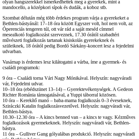
olyan hangszerekkel ismerkedhettek meg a gyerekek, mint a
mandocello, a középkori sípok és dudák, a koboz stb.
Szombat délután még több érdekes program várja a gyerekeket a
Bethlen-bástyánál: 17–18 óra között Egyszer volt, hol nem volt, az
Óperenciás tengeren túl, ott vár rád a saját meséd címmel
mesealkotó foglalkozást szerveznek, 17.30 órától szabadtéri
művészeti foglalkozás tartanak kisiskolás gyerekeknek és
szüleiknek, 18 órától pedig Bordó Sárkány-koncert lesz a fejedelmi
udvarban.
Vasárnap is érdemes lesz kilátogatni a várba, íme a gyermek- és
családi programok:
9 óra – Családi torna Vári Nagy Mónikával. Helyszín: nagyváradi
vár, Fejedelmi udvar.
10–18 óra (ebédszünet 13–14) – Gyerektevékenységek. A Gedeon
Richter Románia támogatásával, a Yuppi táborral közösen.
10 óra – Kerekítő manó – baba-mama foglalkozás 0–3 éveseknek,
Sziráczki Katalin foglalkozásvezetővel. Helyszín: nagyváradi vár,
Bethlen-bástya.
10.30–12.30 óra – A kincs benned van – a kincs te vagy. Kézműves
foglalkozások gyermekeknek. Helyszín: nagyváradi vár, Bethlen-
bástya.
11 óra – Gulliver Gang gólyalábas produkció. Helyszín: nagyváradi