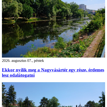
2026. augusztus 07., péntek
Ekkor nyílik meg a Nagyvásártér egy része, érdemes
lesz odalátogatni