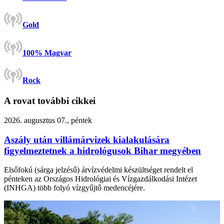
Gold
100% Magyar
Rock
A rovat további cikkei
2026. augusztus 07., péntek
Aszály után villámárvizek kialakulására
figyelmeztetnek a hidrológusok Bihar megyében
Elsőfokú (sárga jelzésű) árvízvédelmi készültséget rendelt el
pénteken az Országos Hidrológiai és Vízgazdálkodási Intézet
(INHGA) több folyó vízgyűjtő medencéjére.