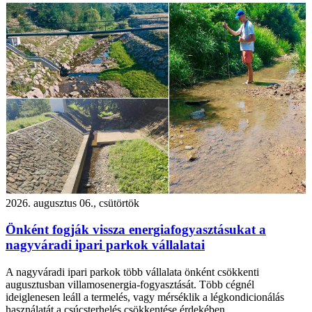
2026. augusztus 06., csütörtök
Önként fogják vissza energiafogyasztásukat a
nagyváradi ipari parkok vállalatai
A nagyváradi ipari parkok több vállalata önként csökkenti
augusztusban villamosenergia-fogyasztását. Több cégnél
ideiglenesen leáll a termelés, vagy mérséklik a légkondicionálás
használatát a csúcsterhelés csökkentése érdekében.