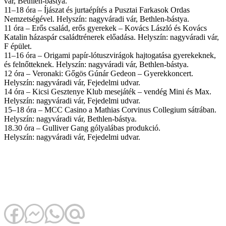
vár, Bethlen-bástya.
11–18 óra – Íjászat és jurtaépítés a Pusztai Farkasok Ordas
Nemzetségével. Helyszín: nagyváradi vár, Bethlen-bástya.
11 óra – Erős család, erős gyerekek – Kovács László és Kovács
Katalin házaspár családtrénerek előadása. Helyszín: nagyváradi vár,
F épület.
11–16 óra – Origami papír-lótuszvirágok hajtogatása gyerekeknek,
és felnőtteknek. Helyszín: nagyváradi vár, Bethlen-bástya.
12 óra – Veronaki: Gőgös Gúnár Gedeon – Gyerekkoncert.
Helyszín: nagyváradi vár, Fejedelmi udvar.
14 óra – Kicsi Gesztenye Klub mesejáték – vendég Mini és Max.
Helyszín: nagyváradi vár, Fejedelmi udvar.
15–18 óra – MCC Casino a Mathias Corvinus Collegium sátrában.
Helyszín: nagyváradi vár, Bethlen-bástya.
18.30 óra – Gulliver Gang gólyalábas produkció.
Helyszín: nagyváradi vár, Fejedelmi udvar.