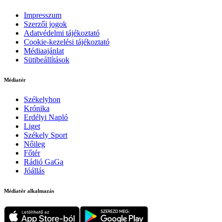
Impresszum
Szerzői jogok
Adatvédelmi tájékoztató
Cookie-kezelési tájékoztató
Médiaajánlat
Sütibeállítások
Médiatér
Székelyhon
Krónika
Erdélyi Napló
Liget
Székely Sport
Nőileg
Főtér
Rádió GaGa
Jóállás
Médiatér alkalmazás