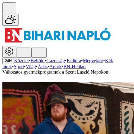
Közélet
•
Belföld
•
Gazdaság
•
Kultúra
•
Megyejáró
•
Kék
24H
hírek
•
Sport
•
Világ
•
Állás
•
Aprók
•
BN-Hetilap
Változatos gyermekprogramok a Szent László Napokon