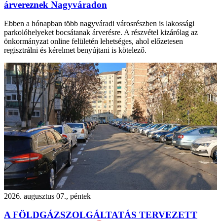
árvereznek Nagyváradon
Ebben a hónapban több nagyváradi városrészben is lakossági
parkolóhelyeket bocsátanak árverésre. A részvétel kizárólag az
önkormányzat online felületén lehetséges, ahol előzetesen
regisztrálni és kérelmet benyújtani is kötelező.
2026. augusztus 07., péntek
A FÖLDGÁZSZOLGÁLTATÁS TERVEZETT