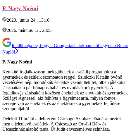
P. Nagy Noémi
2023. június 24., 13:16
2026. március 12., 23:55
Itt állíthatja be, hogy a Google-találatokban elöl legyen a Bihari
Napló!
P. Nagy Noémi
Kerekítő foglalkozáson melegíthettek a családi programokra a
gyermekek és szüleik szombaton reggel. Sziráczki Katalin óvónő
vezetésével népi mondókák és dalok csendültek fel, ölbeli játékokat
játszhattak a pár hónapos babák és óvodás korú gyerekek. A
foglalkozás zárásaként közösen énekeltek az anyukák és gyermekek
Szilágyi Ágnessel, aki felhívta a figyelmet arra, milyen fontos
szerepe van az éneknek és az éneklésnek a gyermekek fejlődése
szempontjából.
Délelőtt 11 órától a debreceni Csicsogó Színház előadását nézték
meg a jelenlevő családok. A Csicsogó az Ort-Iki Báb- és
Utcaszínház alapító tagja, Új Judit egyszemélyes színháza.