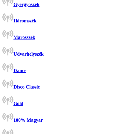
Gyergyószék
Háromszék
Marosszék
Udvarhelyszék
Dance
Disco Classic
Gold
100% Magyar