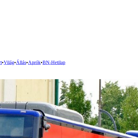
t
•
Világ
•
Állás
•
Aprók
•
BN-Hetilap