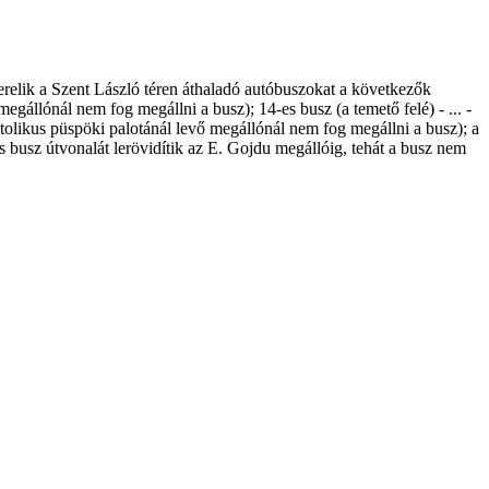
erelik a Szent László téren áthaladó autóbuszokat a következők
állónál nem fog megállni a busz); 14-es busz (a temető felé) - ... -
likus püspöki palotánál levő megállónál nem fog megállni a busz); a
 busz útvonalát lerövidítik az E. Gojdu megállóig, tehát a busz nem