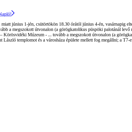
 Napló!
att június 1-jén, csütörtökön 18.30 órától június 4-én, vasárnapig elt
bb a megszokott útvonalon (a görögkatolikus püspöki palotánál levő meg
Körösvidéki Múzeum - ... tovább a megszokott útvonalon (a görögkato
 László templomot és a városháza épülete mellett fog megállni; a T7-es