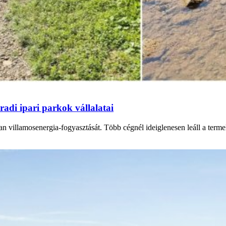
adi ipari parkok vállalatai
n villamosenergia-fogyasztását. Több cégnél ideiglenesen leáll a termel