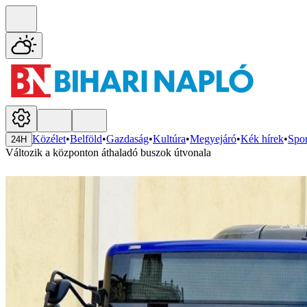
Közélet
•
Belföld
•
Gazdaság
•
Kultúra
•
Megyejáró
•
Kék hírek
•
Spor
24H
Változik a központon áthaladó buszok útvonala