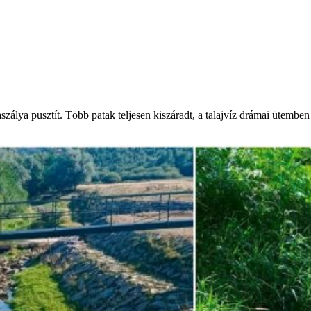
álya pusztít. Több patak teljesen kiszáradt, a talajvíz drámai ütemben