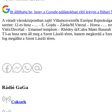
Itt állíthatja be, hogy a Google-találatokban elöl legyen a Bihari
A váradi városközpontban zajló Villamosvezetők Európai Bajnoksága mi
szerint: 12-es busz - … - E. Gojdu – Zárda/M.Vitezul – Horea - … tová
Vitéz/Decebal – Emanuel templom – Rhédey út/Calea Matei Basarab – 
T3-as busz nem áll meg a Szent László téren, hanem megkerüli a Szent
fog megállni a Szent László téren.
Rádió GaGa
Csíkszék