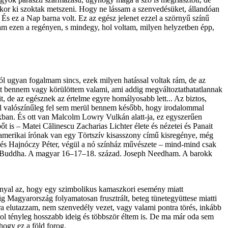
lyenkor ki szoktak metszeni. Hogy ne lássam a szenvedésüket, állandóan
. És ez a Nap barna volt. Ez az egész jelenet ezzel a szörnyű színű
am ezen a regényen, s mindegy, hol voltam, milyen helyzetben épp,
l ugyan fogalmam sincs, ezek milyen hatással voltak rám, de az
ott bennem vagy körülöttem valami, ami addig megváltoztathatatlannak
it, de az egésznek az értelme egyre homályosabb lett... Az biztos,
ül valószínűleg fel sem merül bennem később, hogy irodalommal
okban. És ott van Malcolm Lowry Vulkán alatt-ja, ez egyszerűen
t is – Matei Călinescu Zacharias Lichter élete és nézetei és Panait
amerikai írónak van egy Törtszív kisasszony című kisregénye, még
y és Hajnóczy Péter, végül a nó színház művészete – mind-mind csak
ti Buddha. A magyar 16–17–18. század. Joseph Needham. A barokk
nnyal az, hogy egy szimbolikus kamaszkori esemény miatt
g Magyarország folyamatosan frusztrált, beteg tünetegyüttese miatti
ra elutazzam, nem szenvedély vezet, vagy valami pontra törés, inkább
hol tényleg hosszabb ideig és többször éltem is. De ma már oda sem
hogy ez a föld forog.