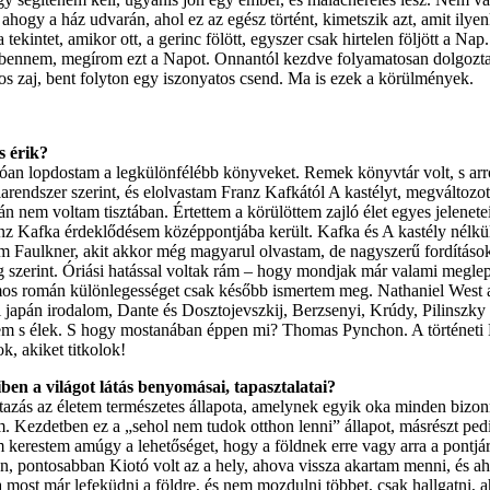
at, ahogy a ház udvarán, ahol ez az egész történt, kimetszik azt, amit i
ekintet, amikor ott, a gerinc fölött, egyszer csak hirtelen följött a Nap
fel bennem, megírom ezt a Napot. Onnantól kezdve folyamatosan dolgozt
os zaj, bent folyton egy iszonyatos csend. Ma is ezek a körülmények.
s érik?
óan lopdostam a legkülönfélébb könyveket. Remek könyvtár volt, s arró
arendszer szerint, és elolvastam Franz Kafkától A kastélyt, megváltoz
án nem voltam tisztában. Értettem a körülöttem zajló élet egyes jelenete
ranz Kafka érdeklődésem középpontjába került. Kafka és A kastély nélk
iam Faulkner, akit akkor még magyarul olvastam, de nagyszerű fordítás
g szerint. Óriási hatással voltak rám – hogy mondjak már valami meglepő
zámos román különlegességet csak később ismertem meg. Nathaniel West 
i japán irodalom, Dante és Dosztojevszkij, Berzsenyi, Krúdy, Pilinszk
tem s élek. S hogy mostanában éppen mi? Thomas Pynchon. A történe
k, akiket titkolok!
ben a világot látás benyomásai, tapasztalatai?
tazás az életem természetes állapota, amelynek egyik oka minden bizo
 Kezdetben ez a „sehol nem tudok otthon lenni” állapot, másrészt pedi
 kerestem amúgy a lehetőséget, hogy a földnek erre vagy arra a pontjá
án, pontosabban Kiotó volt az a hely, ahova vissza akartam menni, és a
most már lefeküdni a földre, és nem mozdulni többet, csak hallgatni, a