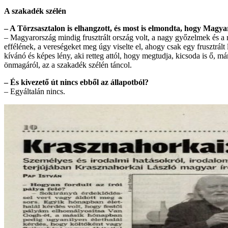
A szakadék szélén
– A Törzsasztalon is elhangzott, és most is elmondta, hogy Magy
– Magyarország mindig frusztrált ország volt, a nagy győzelmek és a 
effélének, a vereségeket meg úgy viselte el, ahogy csak egy frusztrált 
kívánó és képes lény, aki retteg attól, hogy megtudja, kicsoda is ő, m
önmagáról, az a szakadék szélén táncol.
– És kivezető út nincs ebből az állapotból?
– Egyáltalán nincs.