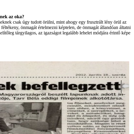
ennek az oka?
knek csak úgy tudott örülni, mint ahogy egy frusztrált lény örül az
y, féltékeny, önmagát értelmezni képtelen, de önmagát állandóan áltatni
lítőleg tárgyilagos, az igazságot legalább lehelet módjára érintő képe