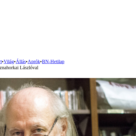
t
•
Világ
•
Állás
•
Aprók
•
BN-Hetilap
sznahorkai Lászlóval