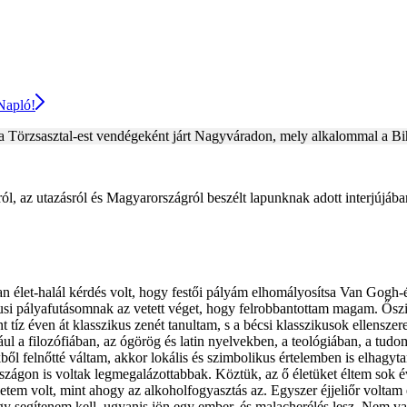
 Napló!
ó a Törzsasztal-est vendégeként járt Nagyváradon, mely alkalommal a Bih
ól, az utazásról és Magyarországról beszélt lapunknak adott interjújáb
n élet-halál kérdés volt, hogy festői pályám elhomályosítsa Van Gogh-
usi pályafutásomnak az vetett véget, hogy felrobbantottam magam. Ősz
tíz éven át klasszikus zenét tanultam, s a bécsi klasszikusok ellensze
a filozófiában, az ógörög és latin nyelvekben, a teológiában, a tudo
kből felnőtté váltam, akkor lokális és szimbolikus értelemben is elhagyta
ágon is voltak legmegalázottabbak. Köztük, az ő életüket éltem sok é
em volt, mint ahogy az alkoholfogyasztás az. Egyszer éjjeliőr voltam 
gy segítenem kell, ugyanis jön egy ember, és malacherélés lesz. Nem v