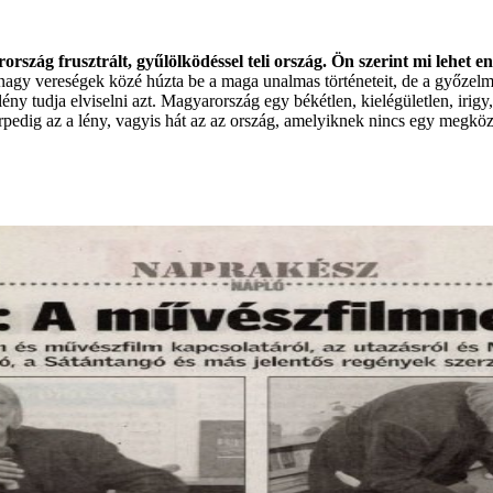
arország
frusztrált, gyűlölködéssel teli ország. Ön szerint mi lehet 
nagy vereségek közé húzta be a maga unalmas történeteit, de a győzelme
lény tudja elviselni azt. Magyarország egy békétlen, kielégületlen, irig
árpedig az a lény, vagyis hát az az ország, amelyiknek nincs egy megköze