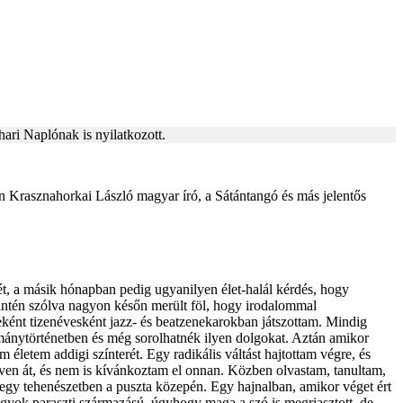
ari Naplónak is nyilatkozott.
an Krasznahorkai László magyar író, a Sátántangó és más jelentős
ét, a másik hónapban pedig ugyanilyen élet-halál kérdés, hogy
intén szólva nagyon későn merült föl, hogy irodalommal
reként tizenévesként jazz- és beatzenekarokban játszottam. Mindig
mánytörténetben és még sorolhatnék ilyen dolgokat. Aztán amikor
m életem addigi színterét. Egy radikális váltást hajtottam végre, és
ven át, és nem is kívánkoztam el onnan. Közben olvastam, tanultam,
egy tehenészetben a puszta közepén. Egy hajnalban, amikor véget ért
agyok paraszti származású, úgyhogy maga a szó is megriasztott, de