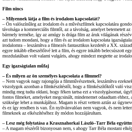
Film nincs
– Milyennek látja a film és irodalom kapcsolatát?
– Ön valószínűleg az irodalom és a művészfilmek kapcsolatára gondol
távolsága a kommerciális filmtől, az a távolság, amelyet betemetett a
bármely terméke, így az amúgy is drága film az áruk világának részév
azt tudom mondani, hogy a film és az irodalom kapcsolata igazságta
irodalomra – leszámítva a filmezés fantasztikus kezdetét a XX. század
egyre inkább elbeszélőivé lett a film, és egyre inkább belecsúszott e
mozdulatában volt valami vulgáris, ahogy mindezt megtette az irodalo
Egy igazságtalan műfaj
– És milyen az ön személyes kapcsolata a filmmel?
– Nem vagyok nagy rajongója a filmművészetnek, leszámítva ezeknek 
viszolygok azonban a filmkészítéstől, hogy a filmkészítőktől való vis
mindig meg tudta oldani, hogy féken tartsa ezt a viszolygásomat, ú
fontos filmeket, amelyeket megcsinált, mindenemet odaadtam ehhez, a 
szüksége lehet a munkájához. Magam is részt vettem aztán az úgyneve
és ez így rendben is van. Én nyilvánvalóan nem vagyok, és nem lettem
filmeknek az elkészítéséhez ily módon hozzájárultam.
– Lesz még folytatása a Krasznahorkai László–Tarr Béla együt
– A magam részéről bizonyosan nem, s ahogy Tarr Béla mostani elképze