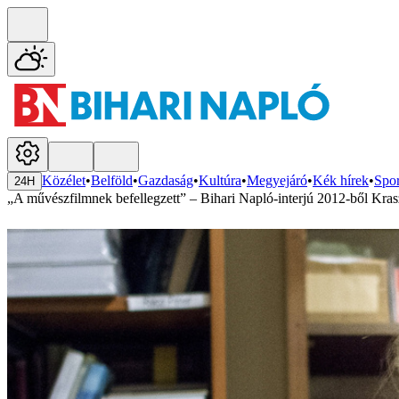
Közélet
•
Belföld
•
Gazdaság
•
Kultúra
•
Megyejáró
•
Kék hírek
•
Spor
24H
„A művészfilmnek befellegzett” – Bihari Napló-interjú 2012-ből Kra