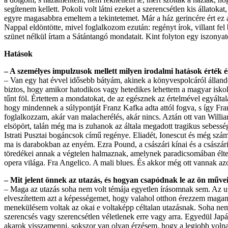
segítenem kellett. Pokoli volt látni ezeket a szerencsétlen kis állatok
egyre magasabbra emeltem a tekintetemet. Már a ház gerincére ért ez a t
Nappal eldöntötte, mivel foglalkozom ezután: regényt írok, villant 
szünet nélkül írtam a Sátántangó mondatait. Kint folyton egy iszonyat
Hatások
– A személyes impulzusok mellett milyen irodalmi hatások érték é
– Van egy hat évvel idősebb bátyám, akinek a könyvespolcáról álland
biztos, hogy amikor hatodikos vagy hetedikes lehettem a magyar iskol
tűnt föl. Értettem a mondatokat, de az egésznek az értelmével egyáltal
hogy mindennek a súlypontját Franz Kafka adta attól fogva, s így F
foglalkozzam, akár van malacherélés, akár nincs. Aztán ott van Will
elsöpört, talán még ma is zuhanok az általa megadott tragikus sebessé
Istrati Pusztai bogáncsok című regénye. Eliadét, Ionescut és még s
ma is darabokban az enyém. Ezra Pound, a császári kínai és a császár
töredékei annak a végtelen halmaznak, amelynek paradicsomában él
opera világa. Fra Angelico. A mali blues. És akkor még ott vannak azo
– Mit jelent önnek az utazás, és hogyan csapódnak le az ön művei
– Maga az utazás soha nem volt témája egyetlen írásomnak sem. Az u
elveszítettem azt a képességemet, hogy valahol otthon érezzem magam.
menekülésem voltak az okai e voltaképp céltalan utazásnak. Soha nem
szerencsés vagy szerencsétlen véletlenek erre vagy arra. Egyedül Jap
akarok visszamenni, sokszor van olyan érzésem, hogy a legjobb volna 