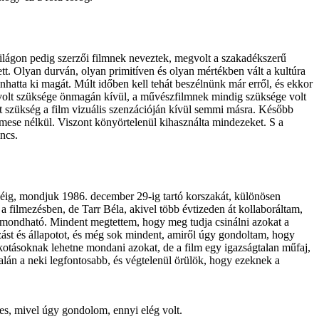
ilágon pedig szerzői filmnek neveztek, megvolt a szakadékszerű
tt. Olyan durván, olyan primitíven és olyan mértékben vált a kultúra
hatta ki magát. Múlt időben kell tehát beszélnünk már erről, és ekkor
volt szüksége önmagán kívül, a művészfilmnek mindig szüksége volt
lt szükség a film vizuális szenzációján kívül semmi másra. Később
 mese nélkül. Viszont könyörtelenül kihasználta mindezeket. S a
ncs.
éig, mondjuk 1986. december 29-ig tartó korszakát, különösen
a filmezésben, de Tarr Béla, akivel több évtizeden át kollaboráltam,
 mondható. Mindent megtettem, hogy meg tudja csinálni azokat a
zást és állapotot, és még sok mindent, amiről úgy gondoltam, hogy
kotásoknak lehetne mondani azokat, de a film egy igazságtalan műfaj,
alán a neki legfontosabb, és végtelenül örülök, hogy ezeknek a
yes, mivel úgy gondolom, ennyi elég volt.