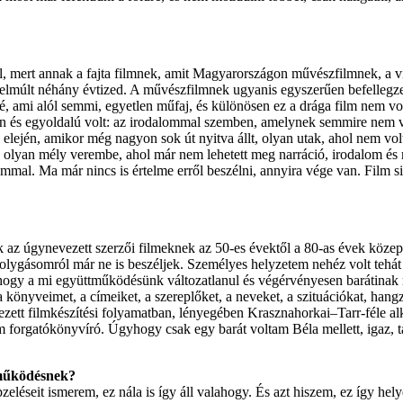
, mert annak a fajta filmnek, amit Magyarországon művészfilmnek, a v
z elmúlt néhány évtized. A művészfilmnek ugyanis egyszerűen befellegze
é, ami alól semmi, egyetlen műfaj, és különösen ez a drága film nem von
lan és egyoldalú volt: az irodalommal szemben, amelynek semmire nem 
 elején, amikor még nagyon sok út nyitva állt, olyan utak, ahol nem vo
gy olyan mély verembe, ahol már nem lehetett meg narráció, irodalom és
mmal. Ma már nincs is értelme erről beszélni, annyira vége van. Film si
az úgynevezett szerzői filmeknek az 50-es évektől a 80-as évek közep
zolygásomról már ne is beszéljek. Személyes helyzetem nehéz volt tehát 
gyhogy a mi együttműködésünk változatlanul és végérvényesen barátinak
könyveimet, a címeiket, a szereplőket, a neveket, a szituációkat, hang
zett filmkészítési folyamatban, lényegében Krasznahorkai–Tarr-féle al
 forgatókönyvíró. Úgyhogy csak egy barát voltam Béla mellett, igaz, t
tműködésnek?
léseit ismerem, ez nála is így áll valahogy. És azt hiszem, ez így hel