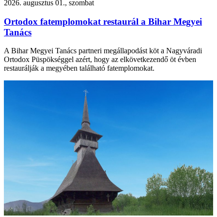
2026. augusztus 01., szombat
Ortodox fatemplomokat restaurál a Bihar Megyei
Tanács
A Bihar Megyei Tanács partneri megállapodást köt a Nagyváradi
Ortodox Püspökséggel azért, hogy az elkövetkezendő öt évben
restaurálják a megyében található fatemplomokat.