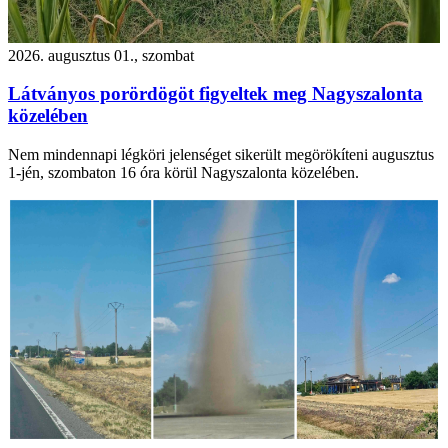
2026. augusztus 01., szombat
Látványos porördögöt figyeltek meg Nagyszalonta
közelében
Nem mindennapi légköri jelenséget sikerült megörökíteni augusztus
1-jén, szombaton 16 óra körül Nagyszalonta közelében.