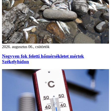
2026. augusztus 06., csütörtök
Negyven fok feletti hőmérsékletet mértek
Székelyhídon