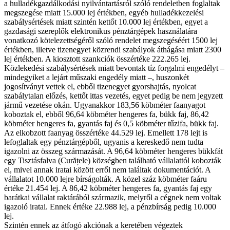
a hulladékgazdálkodási nyilvántartásról szóló rendeletben foglaltak
megszegése miatt 15.000 lej értékben, egyéb hulladékkezelési
szabálysértések miatt szintén kettőt 10.000 lej értékben, egyet a
gazdasági szereplők elektronikus pénztárgépek használatára
vonatkozó kötelezettségéről szóló rendelet megszegéséért 1500 lej
értékben, illetve tizenegyet közrendi szabályok áthágása miatt 2300
lej értékben. A kiosztott szankciók összértéke 222.265 lej.
Közlekedési szabálysértések miatt bevontak tíz forgalmi engedélyt –
mindegyiket a lejárt műszaki engedély miatt –, huszonkét
jogosítványt vettek el, ebből tizenegyet gyorshajtás, nyolcat
szabálytalan előzés, kettőt ittas vezetés, egyet pedig be nem jegyzett
jármű vezetése okán. Ugyanakkor 183,56 köbméter faanyagot
koboztak el, ebből 96,64 köbméter hengeres fa, bükk faj, 86,42
köbméter hengeres fa, gyantás faj és 0,5 köbméter tűzifa, bükk faj.
Az elkobzott faanyag összértéke 44.529 lej. Emellett 178 lejt is
lefoglaltak egy pénztárgépből, ugyanis a kereskedő nem tudta
igazolni az összeg származását. A 96,64 köbméter hengeres bükkfát
egy Tisztásfalva (Curățele) községben található vállalattól kobozták
el, mivel annak iratai között erről nem találtak dokumentációt. A
vállalatot 10.000 lejre bírságolták. A közel száz köbméter faáru
értéke 21.454 lej. A 86,42 köbméter hengeres fa, gyantás faj egy
barátkai vállalat raktárából származik, melyről a cégnek nem voltak
igazoló iratai. Ennek értéke 22.988 lej, a pénzbírság pedig 10.000
lej.
Szintén ennek az átfogó akciónak a keretében végeztek