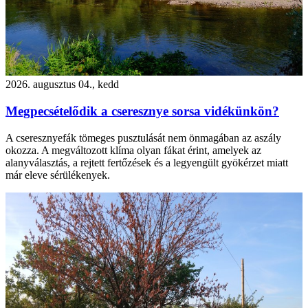
2026. augusztus 04., kedd
Megpecsételődik a cseresznye sorsa vidékünkön?
A cseresznyefák tömeges pusztulását nem önmagában az aszály
okozza. A megváltozott klíma olyan fákat érint, amelyek az
alanyválasztás, a rejtett fertőzések és a legyengült gyökérzet miatt
már eleve sérülékenyek.