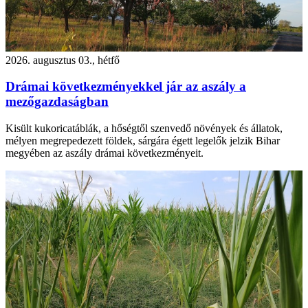
2026. augusztus 03., hétfő
Drámai következményekkel jár az aszály a
mezőgazdaságban
Kisült kukoricatáblák, a hőségtől szenvedő növények és állatok,
mélyen megrepedezett földek, sárgára égett legelők jelzik Bihar
megyében az aszály drámai következményeit.