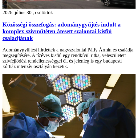
2026. július 30., csütörtök
Közösségi összefogás: adománygyűjtés indult a
komplex szívműtéten átesett szalontai kisfiú
családjának
Adománygyűjtést hirdettek a nagyszalontai Pálfy Ármin és családja
megsegítésére. A tízéves kisfiú egy rendkívül ritka, veleszületett
szívfejlődési rendellenességgel él, és jelenleg is egy budapesti
kórház intenzív osztályán kezelik.