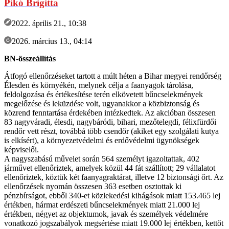
Pikó Brigitta
2022. április 21., 10:38
2026. március 13., 04:14
BN-összeállítás
Átfogó ellenőrzéseket tartott a múlt héten a Bihar megyei rendőrség
Élesden és környékén, melynek célja a faanyagok tárolása,
feldolgozása és értékesítése terén elkövetett bűncselekmények
megelőzése és leküzdése volt, ugyanakkor a közbiztonság és
közrend fenntartása érdekében intézkedtek. Az akcióban összesen
83 nagyváradi, élesdi, nagybáródi, bihari, mezőtelegdi, félixfürdői
rendőr vett részt, továbbá több csendőr (akiket egy szolgálati kutya
is elkísért), a környezetvédelmi és erdővédelmi ügynökségek
képviselői.
A nagyszabású művelet során 564 személyt igazoltattak, 402
járművet ellenőriztek, amelyek közül 44 fát szállított; 29 vállalatot
ellenőriztek, köztük két faanyagraktárat, illetve 12 biztonsági őrt. Az
ellenőrzések nyomán összesen 363 esetben osztottak ki
pénzbírságot, ebből 340-et közlekedési kihágások miatt 153.465 lej
értékben, hármat erdészeti bűncselekmények miatt 21.000 lej
értékben, négyet az objektumok, javak és személyek védelmére
vonatkozó jogszabályok megsértése miatt 19.000 lej értékben, kettőt