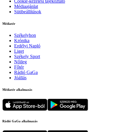
Cookie-kezelési tájékoztató
Médiaajánlat
Sütibeállítások
Médiatér
Székelyhon
Krónika
Erdélyi Napló
Liget
Székely Sport
Nőileg
Főtér
Rádió GaGa
Jóállás
Médiatér alkalmazás
Rádió GaGa alkalmazás