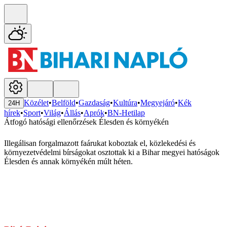
Közélet
•
Belföld
•
Gazdaság
•
Kultúra
•
Megyejáró
•
Kék
24H
hírek
•
Sport
•
Világ
•
Állás
•
Aprók
•
BN-Hetilap
Átfogó hatósági ellenőrzések Élesden és környékén
Illegálisan forgalmazott faárukat koboztak el, közlekedési és
környezetvédelmi bírságokat osztottak ki a Bihar megyei hatóságok
Élesden és annak környékén múlt héten.