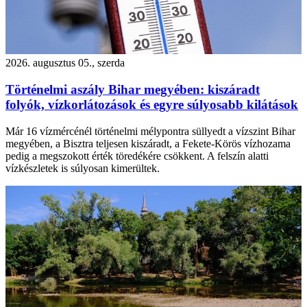
2026. augusztus 05., szerda
Történelmi aszály Bihar megyében: kiszáradt
folyók, vízkorlátozások és egyre súlyosabb kilátások
Már 16 vízmércénél történelmi mélypontra süllyedt a vízszint Bihar
megyében, a Bisztra teljesen kiszáradt, a Fekete-Körös vízhozama
pedig a megszokott érték töredékére csökkent. A felszín alatti
vízkészletek is súlyosan kimerültek.