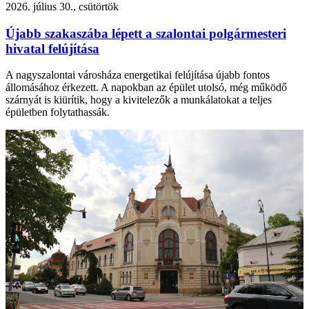
2026. július 30., csütörtök
Újabb szakaszába lépett a szalontai polgármesteri
hivatal felújítása
A nagyszalontai városháza energetikai felújítása újabb fontos
állomásához érkezett. A napokban az épület utolsó, még működő
szárnyát is kiürítik, hogy a kivitelezők a munkálatokat a teljes
épületben folytathassák.