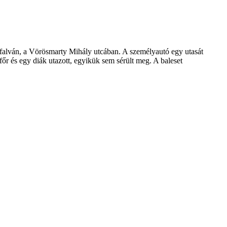
lyfalván, a Vörösmarty Mihály utcában. A személyautó egy utasát
főr és egy diák utazott, egyikük sem sérült meg. A baleset