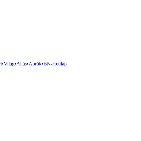
t
•
Világ
•
Állás
•
Aprók
•
BN-Hetilap