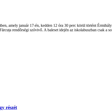
setben, amely január 17-én, kedden 12 óra 30 perc körül történt Érmihá
a Fărcuța rendőrségi szóvivő. A baleset idején az iskolabuszban csak a so
gy részét