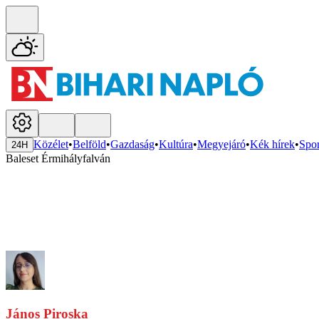
Közélet
•
Belföld
•
Gazdaság
•
Kultúra
•
Megyejáró
•
Kék hírek
•
Spor
24H
Baleset Érmihályfalván
János Piroska