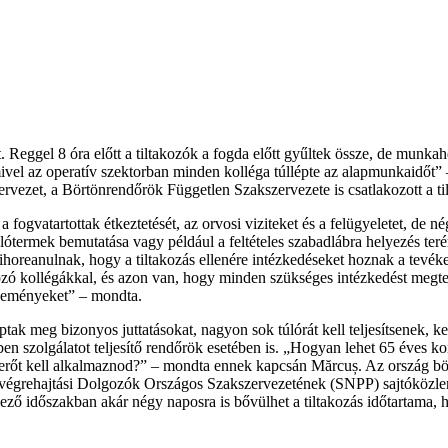
lott. Reggel 8 óra előtt a tiltakozók a fogda előtt gyűltek össze, de mu
, mivel az operatív szektorban minden kolléga túllépte az alapmunkaidőt
ervezet, a Börtönrendőrök Független Szakszervezete is csatlakozott a t
 a fogvatartottak étkeztetését, az orvosi viziteket és a felügyeletet, d
alótermek bemutatása vagy például a feltételes szabadlábra helyezés te
 Bihoreanulnak, hogy a tiltakozás ellenére intézkedéseket hoznak a tevé
akozó kollégákkal, és azon van, hogy minden szükséges intézkedést meg
eseményeket” – mondta.
 meg bizonyos juttatásokat, nagyon sok túlórát kell teljesítsenek, kev
ben szolgálatot teljesítő rendőrök esetében is. „Hogyan lehet 65 éves 
 erőt kell alkalmaznod?” – mondta ennek kapcsán Mărcuș. Az ország bö
s-végrehajtási Dolgozók Országos Szakszervezetének (SNPP) sajtóközlem
tkező időszakban akár négy naposra is bővülhet a tiltakozás időtartama, 