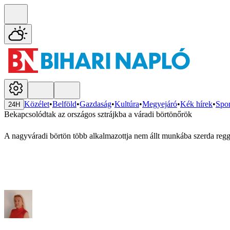
Közélet
•
Belföld
•
Gazdaság
•
Kultúra
•
Megyejáró
•
Kék hírek
•
Spor
24H
Bekapcsolódtak az országos sztrájkba a váradi börtönőrök
A nagyváradi börtön több alkalmazottja nem állt munkába szerda regge