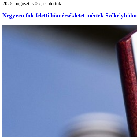
2026. augusztus 06., csütörtök
Negyven fok feletti hőmérsékletet mértek Székelyhído