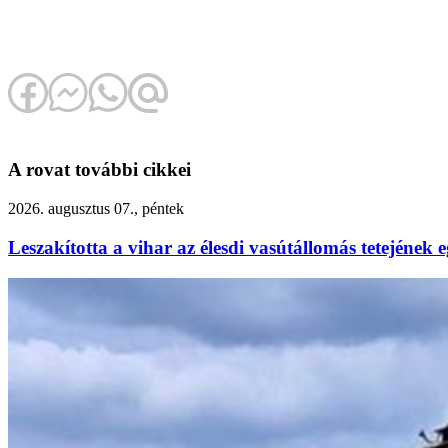
A rovat további cikkei
2026. augusztus 07., péntek
Leszakította a vihar az élesdi vasútállomás tetejének e