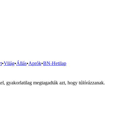
t
•
Világ
•
Állás
•
Aprók
•
BN-Hetilap
l, gyakorlatilag megtagadták azt, hogy túlórázzanak.