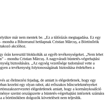
nkahelyükre már nem mentek be. „Ez a túlórázás megtagadása. Ez egy
” – mondta a Bihoreanul hetilapnak Cristian Mărcuș, a Börtönőrök
iltakozó akcióhoz.
e négy órán keresztül blokkolták az egyéb tevékenységeket. „Nem lehet
rén” – mondta Cristian Mărcuș. A nagyváradi büntetés-végrehajtási
kenység biztosítására. „Az egység vezetősége tudomásul vette a
tegyen a tevékenység folytonosságának biztosítása érdekében a
és az élelmezési fejadag, de amiatt is elégedetlenek, hogy egy
korban kezelni egy olyan rabot, aki erőszakos bűncselekményeket
rtönszakszervezetei elégedetlenek amiatt, hogy a kormánykoalíció
énye szerint országszerte a büntetés-végrehajtási intézetek számára
ha a börtönökben dolgozók követeléseit nem teljesítik.