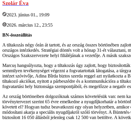
Szolár Éva
2023. június 01., 19:09
2026. március 12., 23:55
BN-összeállítás
A tiltakozás négy órán át tartott, és az ország összes börtönében zaj
országos intézkedés. Stratégiai döntés volt a hónap 31-ét választani
Országos Szakszervezete helyi filiáléjának a vezetője. A másik szaksz
Marcuș hangsúlyozta, hogy a tiltakozás úgy zajlott, hogy biztosították
semmilyen tevékenységet végezni a fogvatartottak látogatása, a tárgy
intézet szóvivője, Adina Bîrda biztos szerda reggel azt nyilatkozta a
tiltakozó akciókat, nyitott a párbeszédre és a kommunikációra a tilt
fogvatartási hely biztonsága szempontjából, és megelőzze a negatív 
Az ország börtöneiben dolgozóknak számos követelésük van: nem kaptak
törvénytervezet szerint 65 évre emelkedne a nyugdíjkorhatár a börtön
követett el? Hogyan tudsz beavatkozni egy olyan helyzetben, amikor
módosítani akarja a speciális nyugdíjakról szóló törvényt. A Bünteté
biztosított 16 050 állásból jelenleg csak 12 500 van betöltve. A köve