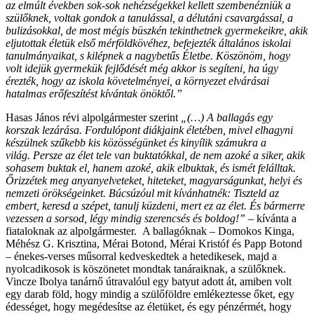
az elmúlt években sok-sok nehézségekkel kellett szembenézniük a
szülőknek, voltak gondok a tanulással, a délutáni csavargással, a
bulizásokkal, de most mégis büszkén tekinthetnek gyermekeikre, akik
eljutottak életük első mérföldkövéhez, befejezték általános iskolai
tanulmányaikat, s kilépnek a nagybetűs Életbe. Köszönöm, hogy
volt idejük gyermekük fejlődését még akkor is segíteni, ha úgy
érezték, hogy az iskola követelményei, a környezet elvárásai
hatalmas erőfeszítést kívántak önöktől.”
Hasas János révi alpolgármester szerint
„(…) A ballagás egy
korszak lezárása. Fordulópont diákjaink életében, mivel elhagyni
készülnek szűkebb kis közösségünket és kinyílik számukra a
világ. Persze az élet tele van buktatókkal, de nem azoké a siker, akik
sohasem buktak el, hanem azoké, akik elbuktak, és ismét felálltak.
Őrizzétek meg anyanyelveteket, hiteteket, magyarságunkat, helyi és
nemzeti örökségeinket. Búcsúzóul mit kívánhatnék: Tiszteld az
embert, keresd a szépet, tanulj küzdeni, mert ez az élet. És bármerre
vezessen a sorsod, légy mindig szerencsés és boldog!”
– kívánta a
fiataloknak az alpolgármester. A ballagóknak – Domokos Kinga,
Méhész G. Krisztina, Mérai Botond, Mérai Kristóf és Papp Botond
– énekes-verses műsorral kedveskedtek a hetedikesek, majd a
nyolcadikosok is köszönetet mondtak tanáraiknak, a szülőknek.
Vincze Ibolya tanárnő útravalóul egy batyut adott át, amiben volt
egy darab föld, hogy mindig a szülőföldre emlékeztesse őket, egy
édességet, hogy megédesítse az életüket, és egy pénzérmét, hogy