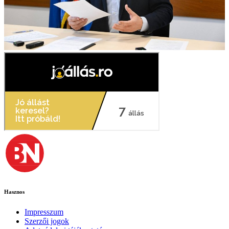
Hasznos
Impresszum
Szerzői jogok