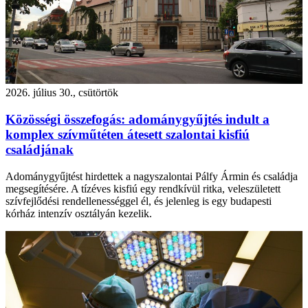
2026. július 30., csütörtök
Közösségi összefogás: adománygyűjtés indult a
komplex szívműtéten átesett szalontai kisfiú
családjának
Adománygyűjtést hirdettek a nagyszalontai Pálfy Ármin és családja
megsegítésére. A tízéves kisfiú egy rendkívül ritka, veleszületett
szívfejlődési rendellenességgel él, és jelenleg is egy budapesti
kórház intenzív osztályán kezelik.