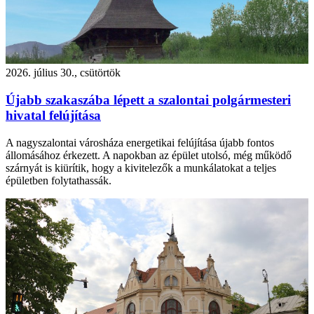
2026. július 30., csütörtök
Újabb szakaszába lépett a szalontai polgármesteri
hivatal felújítása
A nagyszalontai városháza energetikai felújítása újabb fontos
állomásához érkezett. A napokban az épület utolsó, még működő
szárnyát is kiürítik, hogy a kivitelezők a munkálatokat a teljes
épületben folytathassák.