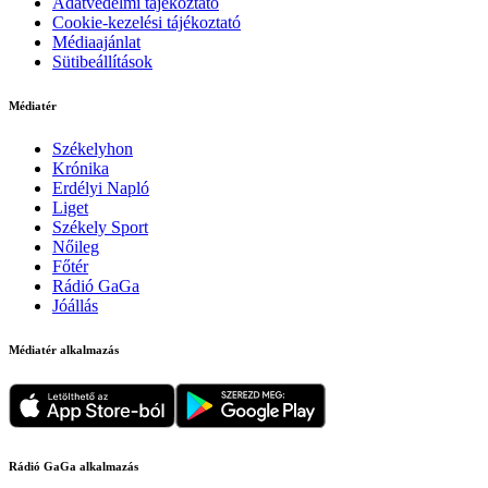
Adatvédelmi tájékoztató
Cookie-kezelési tájékoztató
Médiaajánlat
Sütibeállítások
Médiatér
Székelyhon
Krónika
Erdélyi Napló
Liget
Székely Sport
Nőileg
Főtér
Rádió GaGa
Jóállás
Médiatér alkalmazás
Rádió GaGa alkalmazás