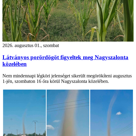
2026. augusztus 01., szombat
Látványos porördögöt figyeltek meg Nagyszalonta
közelében
Nem mindennapi légköri jelenséget sikerült megörökíteni augusztus
1-jén, szombaton 16 óra körül Nagyszalonta közelében.