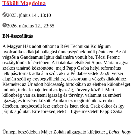
Tököli Magdolna
2023. június 14., 13:10
2026. március 12., 23:55
BN-összeállítás
A Magyar Ház adott otthont a Révi Technikai Kollégium
nyolcadikos diákjai ballagási ünnepségének múlt pénteken. Az öt
végzős a Gaudeamus Igitur dallamára vonult be, Técsi Ferenc
osztályfőnök kíséretében. A fiatalokat elsőként Sipos Márta magyar
szakos tanárnő köszöntötte, majd Papp Csaba helyi református
lelkipásztornak adta át a szót, aki a Példabeszédek 2:6,9. versei
alapján szólt az egybegyűltekhez, elsősorban a végzős diákokhoz.
Kiemelte: az Úr adott bölcsesség birtokában az életben különbséget
tudunk, tudnak majd tenni az igazság, törvény között. Mert
különbség van az isteni igazság és törvény, valamint az emberi
igazság és törvény között. Amikor ez megtörténik az ember
életében, megbecsült lesz ember és Isten előtt. Csak ekkor és így
járjuk a jó utat. Erre törekedjetek! – figyelmeztetett Papp Csaba.
Ünnepi beszédében Májer Zoltán aligazgató kifejtette:
„Lehet, hogy