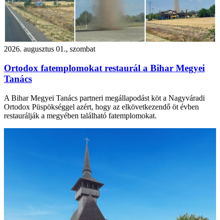
2026. augusztus 01., szombat
Ortodox fatemplomokat restaurál a Bihar Megyei
Tanács
A Bihar Megyei Tanács partneri megállapodást köt a Nagyváradi
Ortodox Püspökséggel azért, hogy az elkövetkezendő öt évben
restaurálják a megyében található fatemplomokat.