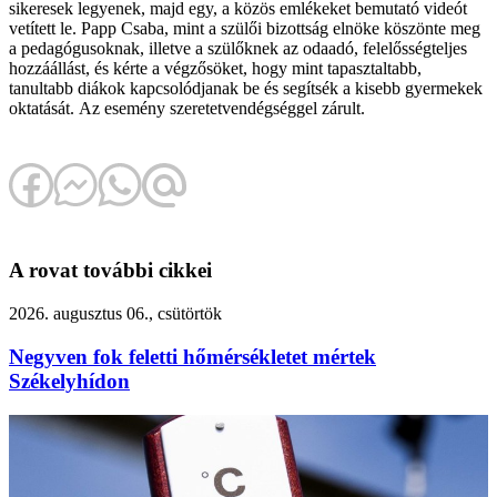
sikeresek legyenek, majd egy, a közös emlékeket bemutató videót
vetített le. Papp Csaba, mint a szülői bizottság elnöke köszönte meg
a pedagógusoknak, illetve a szülőknek az odaadó, felelősségteljes
hozzáállást, és kérte a végzősöket, hogy mint tapasztaltabb,
tanultabb diákok kapcsolódjanak be és segítsék a kisebb gyermekek
oktatását. Az esemény szeretetvendégséggel zárult.
A rovat további cikkei
2026. augusztus 06., csütörtök
Negyven fok feletti hőmérsékletet mértek
Székelyhídon