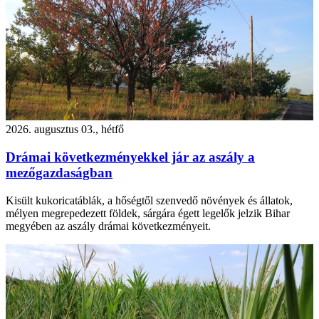
2026. augusztus 03., hétfő
Drámai következményekkel jár az aszály a
mezőgazdaságban
Kisült kukoricatáblák, a hőségtől szenvedő növények és állatok,
mélyen megrepedezett földek, sárgára égett legelők jelzik Bihar
megyében az aszály drámai következményeit.