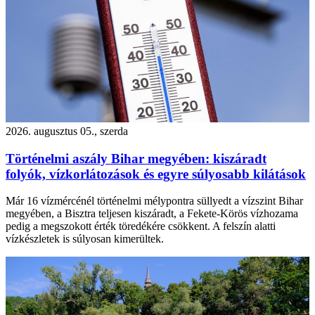
2026. augusztus 05., szerda
Történelmi aszály Bihar megyében: kiszáradt
folyók, vízkorlátozások és egyre súlyosabb kilátások
Már 16 vízmércénél történelmi mélypontra süllyedt a vízszint Bihar
megyében, a Bisztra teljesen kiszáradt, a Fekete-Körös vízhozama
pedig a megszokott érték töredékére csökkent. A felszín alatti
vízkészletek is súlyosan kimerültek.