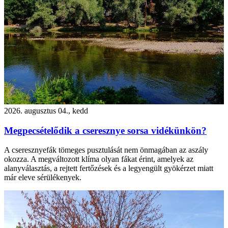
2026. augusztus 04., kedd
Megpecsételődik a cseresznye sorsa vidékünkön?
A cseresznyefák tömeges pusztulását nem önmagában az aszály
okozza. A megváltozott klíma olyan fákat érint, amelyek az
alanyválasztás, a rejtett fertőzések és a legyengült gyökérzet miatt
már eleve sérülékenyek.