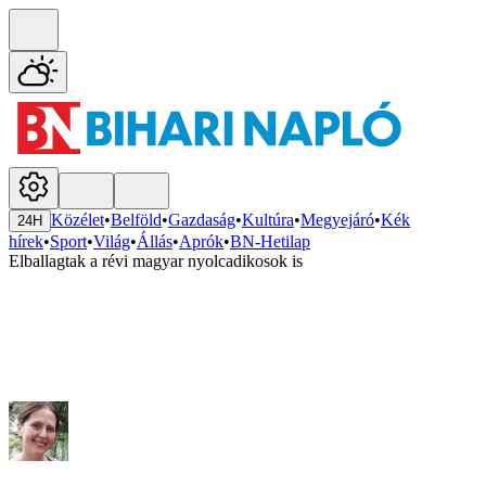
Közélet
•
Belföld
•
Gazdaság
•
Kultúra
•
Megyejáró
•
Kék
24H
hírek
•
Sport
•
Világ
•
Állás
•
Aprók
•
BN-Hetilap
Elballagtak a révi magyar nyolcadikosok is