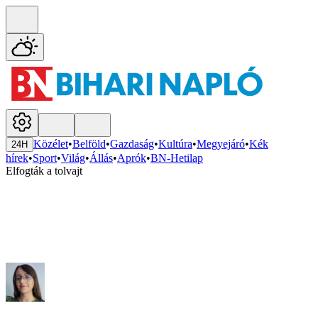
Közélet
•
Belföld
•
Gazdaság
•
Kultúra
•
Megyejáró
•
Kék
24H
hírek
•
Sport
•
Világ
•
Állás
•
Aprók
•
BN-Hetilap
Elfogták a tolvajt