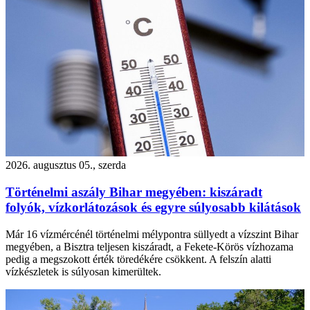
2026. augusztus 05., szerda
Történelmi aszály Bihar megyében: kiszáradt
folyók, vízkorlátozások és egyre súlyosabb kilátások
Már 16 vízmércénél történelmi mélypontra süllyedt a vízszint Bihar
megyében, a Bisztra teljesen kiszáradt, a Fekete-Körös vízhozama
pedig a megszokott érték töredékére csökkent. A felszín alatti
vízkészletek is súlyosan kimerültek.