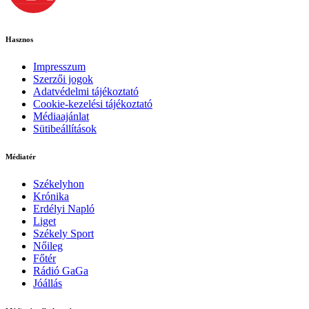
Hasznos
Impresszum
Szerzői jogok
Adatvédelmi tájékoztató
Cookie-kezelési tájékoztató
Médiaajánlat
Sütibeállítások
Médiatér
Székelyhon
Krónika
Erdélyi Napló
Liget
Székely Sport
Nőileg
Főtér
Rádió GaGa
Jóállás