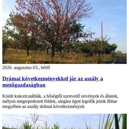
2026. augusztus 03., hétfő
Drámai következményekkel jár az aszály a
mezőgazdaságban
Kisült kukoricatáblák, a hőségtől szenvedő növények és állatok,
mélyen megrepedezett földek, sárgára égett legelők jelzik Bihar
megyében az aszály drámai következményeit.