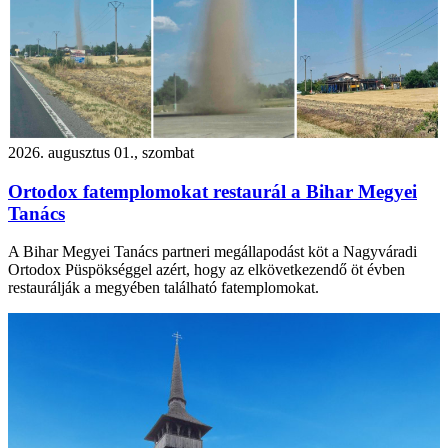
2026. augusztus 01., szombat
Ortodox fatemplomokat restaurál a Bihar Megyei
Tanács
A Bihar Megyei Tanács partneri megállapodást köt a Nagyváradi
Ortodox Püspökséggel azért, hogy az elkövetkezendő öt évben
restaurálják a megyében található fatemplomokat.