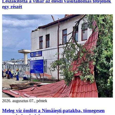
Leszakította a vihar az élesdi vasútállomás tetejének
egy részét
2026. augusztus 07., péntek
Meleg víz ömlött a Nimăiești-patakba, tömegesen