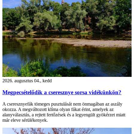
2026. augusztus 04., kedd
Megpecsételődik a cseresznye sorsa vidékünkön?
A cseresznyefák tömeges pusztulását nem önmagában az aszály
okozza. A megváltozott klíma olyan fákat érint, amelyek az
alanyválasztás, a rejtett fertőzések és a legyengült gyökérzet miatt
már eleve sérülékenyek.