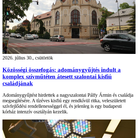
2026. július 30., csütörtök
Közösségi összefogás: adománygyűjtés indult a
komplex szívműtéten átesett szalontai kisfiú
családjának
Adománygyűjtést hirdettek a nagyszalontai Pálfy Ármin és családja
megsegítésére. A tízéves kisfiú egy rendkívül ritka, veleszületett
szívfejlődési rendellenességgel él, és jelenleg is egy budapesti
kórház intenzív osztályán kezelik.