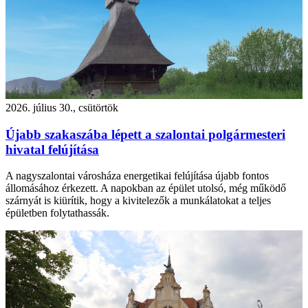
2026. július 30., csütörtök
Újabb szakaszába lépett a szalontai polgármesteri
hivatal felújítása
A nagyszalontai városháza energetikai felújítása újabb fontos
állomásához érkezett. A napokban az épület utolsó, még működő
szárnyát is kiürítik, hogy a kivitelezők a munkálatokat a teljes
épületben folytathassák.