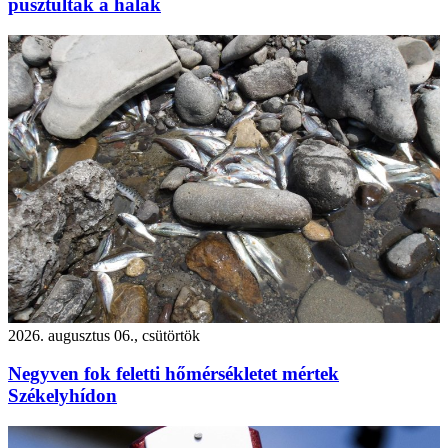
pusztultak a halak
2026. augusztus 06., csütörtök
Negyven fok feletti hőmérsékletet mértek
Székelyhídon