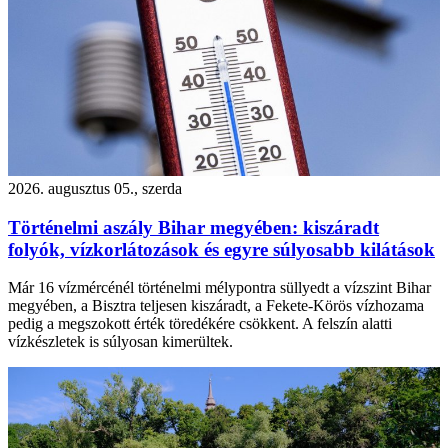
2026. augusztus 05., szerda
Történelmi aszály Bihar megyében: kiszáradt
folyók, vízkorlátozások és egyre súlyosabb kilátások
Már 16 vízmércénél történelmi mélypontra süllyedt a vízszint Bihar
megyében, a Bisztra teljesen kiszáradt, a Fekete-Körös vízhozama
pedig a megszokott érték töredékére csökkent. A felszín alatti
vízkészletek is súlyosan kimerültek.