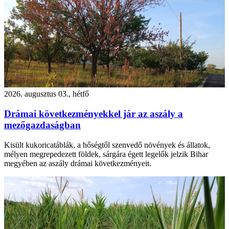
2026. augusztus 03., hétfő
Drámai következményekkel jár az aszály a
mezőgazdaságban
Kisült kukoricatáblák, a hőségtől szenvedő növények és állatok,
mélyen megrepedezett földek, sárgára égett legelők jelzik Bihar
megyében az aszály drámai következményeit.