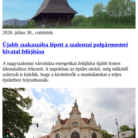
2026. július 30., csütörtök
Újabb szakaszába lépett a szalontai polgármesteri
hivatal felújítása
A nagyszalontai városháza energetikai felújítása újabb fontos
állomásához érkezett. A napokban az épület utolsó, még működő
szárnyát is kiürítik, hogy a kivitelezők a munkálatokat a teljes
épületben folytathassák.