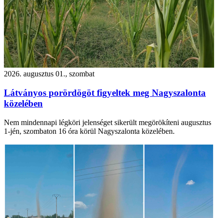
2026. augusztus 01., szombat
Látványos porördögöt figyeltek meg Nagyszalonta
közelében
Nem mindennapi légköri jelenséget sikerült megörökíteni augusztus
1-jén, szombaton 16 óra körül Nagyszalonta közelében.