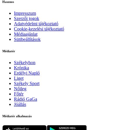
Hasznos
Impresszum
Szerzői jogok
Adatvédelmi tájékoztató
Cookie-kezelési tájékoztató
Médiaajánlat
Sütibeállítások
Médiatér
Székelyhon
Krónika
Erdélyi Napló
Liget
Székely Sport
Nőileg
Főtér
Rádió GaGa
Jóállás
Médiatér alkalmazás