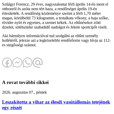
Szilágyi Ferencz, 29 éves, nagyszalontai férfi április 14-én ment el
otthonról és azóta nem tért haza, a rendőrséget április 19-én
értesítették. A rendőrség közleménye szerint a férfi 1,70 méter
magas, körülbelül 73 kilogramm, a testalkata vékony, a haja szőke,
rövidre nyírt és egyenes, a szemei kékek. Az eltűnésekor zöld
dzsekit, sötétszürke szabadidő nadrágot és fekete sportcipőt viselt.
Aki bármilyen információval tud szolgálni az eltűnt személy
hollétéről, jelezze azt a legközelebbi rendőrőrsön vagy hívja az 112-
es sürgősségi számot.
A rovat további cikkei
2026. augusztus 07., péntek
Leszakította a vihar az élesdi vasútállomás tetejének
egy részét