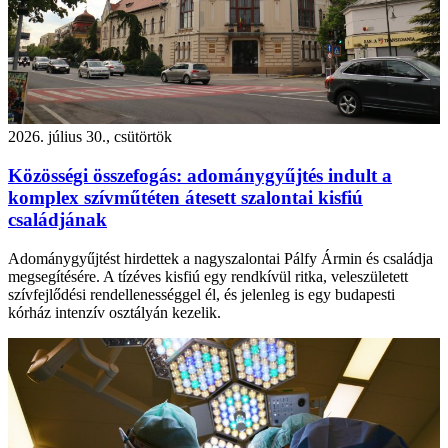
2026. július 30., csütörtök
Közösségi összefogás: adománygyűjtés indult a
komplex szívműtéten átesett szalontai kisfiú
családjának
Adománygyűjtést hirdettek a nagyszalontai Pálfy Ármin és családja
megsegítésére. A tízéves kisfiú egy rendkívül ritka, veleszületett
szívfejlődési rendellenességgel él, és jelenleg is egy budapesti
kórház intenzív osztályán kezelik.