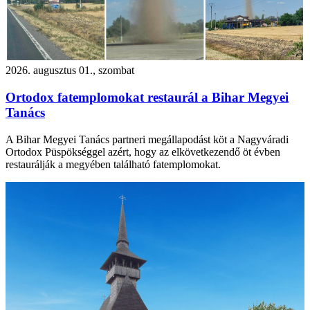
2026. augusztus 01., szombat
Ortodox fatemplomokat restaurál a Bihar Megyei
Tanács
A Bihar Megyei Tanács partneri megállapodást köt a Nagyváradi
Ortodox Püspökséggel azért, hogy az elkövetkezendő öt évben
restaurálják a megyében található fatemplomokat.