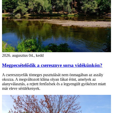
2026. augusztus 04., kedd
Megpecsételődik a cseresznye sorsa vidékünkön?
A cseresznyefák tömeges pusztulását nem önmagában az aszály
okozza. A megváltozott klíma olyan fákat érint, amelyek az
alanyválasztás, a rejtett fertőzések és a legyengült gyökérzet miatt
már eleve sérülékenyek.