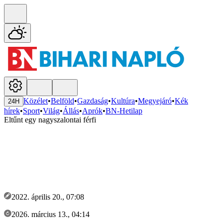
Közélet
•
Belföld
•
Gazdaság
•
Kultúra
•
Megyejáró
•
Kék
24H
hírek
•
Sport
•
Világ
•
Állás
•
Aprók
•
BN-Hetilap
Eltűnt egy nagyszalontai férfi
2022. április 20., 07:08
2026. március 13., 04:14