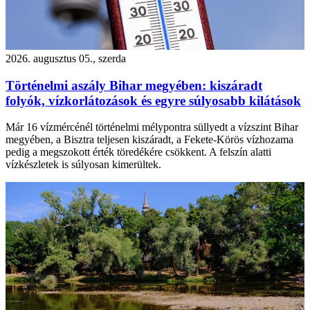
2026. augusztus 05., szerda
Történelmi aszály Bihar megyében: kiszáradt
folyók, vízkorlátozások és egyre súlyosabb kilátások
Már 16 vízmércénél történelmi mélypontra süllyedt a vízszint Bihar
megyében, a Bisztra teljesen kiszáradt, a Fekete-Körös vízhozama
pedig a megszokott érték töredékére csökkent. A felszín alatti
vízkészletek is súlyosan kimerültek.