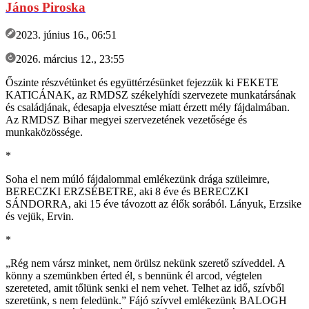
János Piroska
2023. június 16., 06:51
2026. március 12., 23:55
Őszinte részvétünket és együttérzésünket fejezzük ki FEKETE
KATICÁNAK, az RMDSZ székelyhídi szervezete munkatársának
és családjának, édesapja elvesztése miatt érzett mély fájdalmában.
Az RMDSZ Bihar megyei szervezetének vezetősége és
munkaközössége.
*
Soha el nem múló fájdalommal emlékezünk drága szüleimre,
BERECZKI ERZSÉBETRE, aki 8 éve és BERECZKI
SÁNDORRA, aki 15 éve távozott az élők sorából. Lányuk, Erzsike
és vejük, Ervin.
*
„Rég nem vársz minket, nem örülsz nekünk szerető szíveddel. A
könny a szemünkben érted él, s bennünk él arcod, végtelen
szereteted, amit tőlünk senki el nem vehet. Telhet az idő, szívből
szeretünk, s nem feledünk.” Fájó szívvel emlékezünk BALOGH