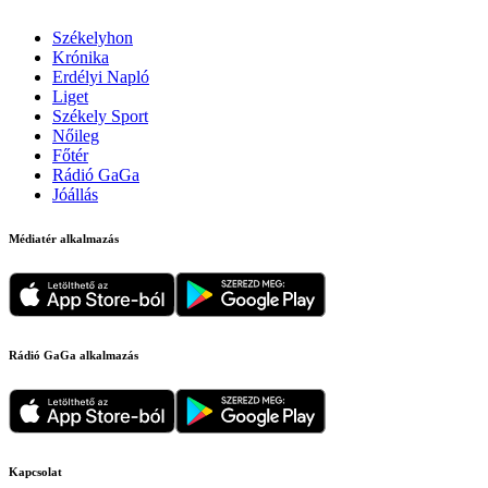
Székelyhon
Krónika
Erdélyi Napló
Liget
Székely Sport
Nőileg
Főtér
Rádió GaGa
Jóállás
Médiatér alkalmazás
Rádió GaGa alkalmazás
Kapcsolat