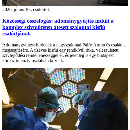
2026. július 30., csütörtök
Közösségi összefogás: adománygyűjtés indult a
komplex szívműtéten átesett szalontai kisfiú
családjának
Adománygyűjtést hirdettek a nagyszalontai Pálfy Ármin és családja
megsegítésére. A tízéves kisfiú egy rendkívül ritka, veleszületett
szívfejlődési rendellenességgel él, és jelenleg is egy budapesti
kórház intenzív osztályán kezelik.