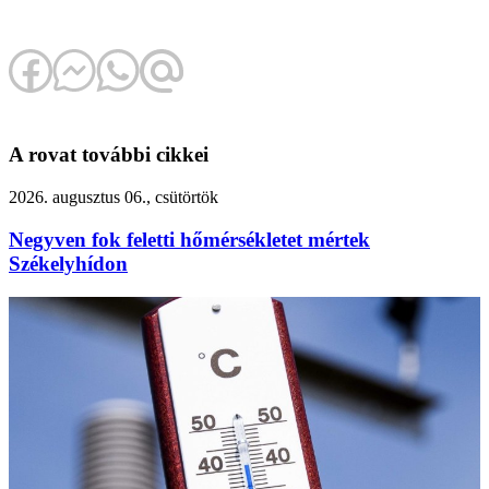
A rovat további cikkei
2026. augusztus 06., csütörtök
Negyven fok feletti hőmérsékletet mértek
Székelyhídon