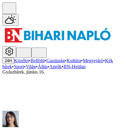
Közélet
•
Belföld
•
Gazdaság
•
Kultúra
•
Megyejáró
•
Kék
24H
hírek
•
Sport
•
Világ
•
Állás
•
Aprók
•
BN-Hetilap
Gyászhírek, június 16.