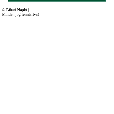
©
Bihari Napló
|
Minden jog fenntartva!