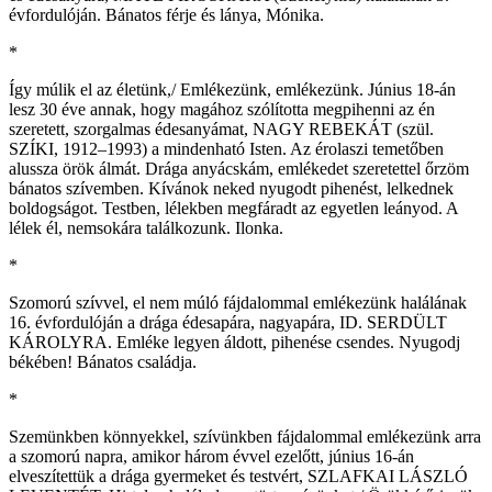
évfordulóján. Bánatos férje és lánya, Mónika.
*
Így múlik el az életünk,/ Emlékezünk, emlékezünk. Június 18-án
lesz 30 éve annak, hogy magához szólította megpihenni az én
szeretett, szorgalmas édesanyámat, NAGY REBEKÁT (szül.
SZÍKI, 1912–1993) a mindenható Isten. Az érolaszi temetőben
alussza örök álmát. Drága anyácskám, emlékedet szeretettel őrzöm
bánatos szívemben. Kívánok neked nyugodt pihenést, lelkednek
boldogságot. Testben, lélekben megfáradt az egyetlen leányod. A
lélek él, nemsokára találkozunk. Ilonka.
*
Szomorú szívvel, el nem múló fájdalommal emlékezünk halálának
16. évfordulóján a drága édesapára, nagyapára, ID. SERDÜLT
KÁROLYRA. Emléke legyen áldott, pihenése csendes. Nyugodj
békében! Bánatos családja.
*
Szemünkben könnyekkel, szívünkben fájdalommal emlékezünk arra
a szomorú napra, amikor három évvel ezelőtt, június 16-án
elveszítettük a drága gyermeket és testvért, SZLAFKAI LÁSZLÓ