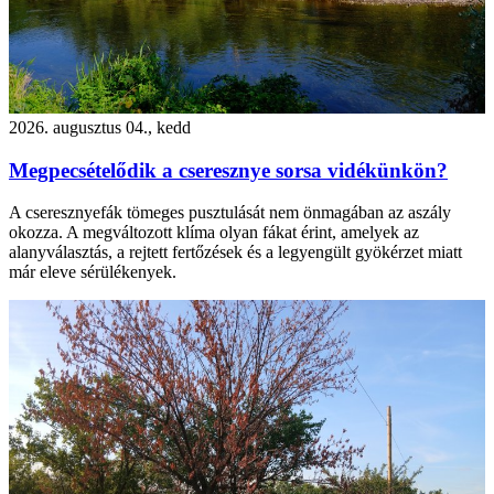
2026. augusztus 04., kedd
Megpecsételődik a cseresznye sorsa vidékünkön?
A cseresznyefák tömeges pusztulását nem önmagában az aszály
okozza. A megváltozott klíma olyan fákat érint, amelyek az
alanyválasztás, a rejtett fertőzések és a legyengült gyökérzet miatt
már eleve sérülékenyek.