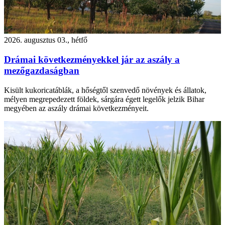
2026. augusztus 03., hétfő
Drámai következményekkel jár az aszály a
mezőgazdaságban
Kisült kukoricatáblák, a hőségtől szenvedő növények és állatok,
mélyen megrepedezett földek, sárgára égett legelők jelzik Bihar
megyében az aszály drámai következményeit.