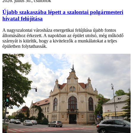
2026. július 30., csütörtök
Újabb szakaszába lépett a szalontai polgármesteri
hivatal felújítása
A nagyszalontai városháza energetikai felújítása újabb fontos
állomásához érkezett. A napokban az épület utolsó, még működő
szárnyát is kiürítik, hogy a kivitelezők a munkálatokat a teljes
épületben folytathassák.