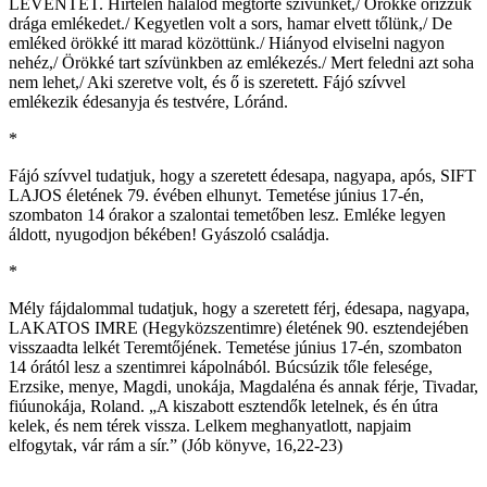
LEVENTÉT. Hirtelen halálod megtörte szívünket,/ Örökké őrizzük
drága emlékedet./ Kegyetlen volt a sors, hamar elvett tőlünk,/ De
emléked örökké itt marad közöttünk./ Hiányod elviselni nagyon
nehéz,/ Örökké tart szívünkben az emlékezés./ Mert feledni azt soha
nem lehet,/ Aki szeretve volt, és ő is szeretett. Fájó szívvel
emlékezik édesanyja és testvére, Lóránd.
*
Fájó szívvel tudatjuk, hogy a szeretett édesapa, nagyapa, após, SIFT
LAJOS életének 79. évében elhunyt. Temetése június 17-én,
szombaton 14 órakor a szalontai temetőben lesz. Emléke legyen
áldott, nyugodjon békében! Gyászoló családja.
*
Mély fájdalommal tudatjuk, hogy a szeretett férj, édesapa, nagyapa,
LAKATOS IMRE (Hegyközszentimre) életének 90. esztendejében
visszaadta lelkét Teremtőjének. Temetése június 17-én, szombaton
14 órától lesz a szentimrei kápolnából. Búcsúzik tőle felesége,
Erzsike, menye, Magdi, unokája, Magdaléna és annak férje, Tivadar,
fiúunokája, Roland. „A kiszabott esztendők letelnek, és én útra
kelek, és nem térek vissza. Lelkem meghanyatlott, napjaim
elfogytak, vár rám a sír.” (Jób könyve, 16,22-23)