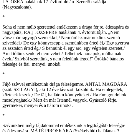
LAJOSRA halálának 17. évfordulóján. Szerető családja
(Nagyszalonta).
*
Soha el nem múló szeretettel emlékezem a drága férjre, édesapára és
nagyapára, RAŢ JÓZSEFRE halálának 4. évfordulóján. „Nem
vársz már ragyogó szemekkel,/ Nem örülsz már nekünk szerető
szíveddel./ De egy könnycsepp a szemünkben érted él,/ Egy gyertya
az asztalon érted ég./ S bennünk él egy arc, egy végtelen szeretet,/
Amit tőlünk senki el nem vehet./ Telhetnek hónapok, múlhatnak
évek,/ Szívből szeretünk, s nem feledünk téged!” Örökké bánatos
felesége és fiai, menyei, unokái.
*
Fájó szívvel emlékezünk drága feleségemre, ANTAL MAGDÁRA
(szül. SZILÁGYI), aki 12 éve távozott közülünk. Ha emlegettek,
köztetek leszek,/ De fáj, ha látom könnyeiteket./ Ha rám gondoltok,
mosolyogjatok,/ Mert én már Istennél vagyok. Gyászoló férje,
gyermekei, menyei és a három unoka.
*
Szívünkben mély fájdalommal emlékezünk a legdrágább feleségre
és édesanyára, MÁTÉ PIROSKÁRA (Székelyhíd) halálának 3.