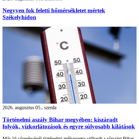
Negyven fok feletti hőmérsékletet mértek
Székelyhídon
2026. augusztus 05., szerda
Történelmi aszály Bihar megyében: kiszáradt
folyók, vízkorlátozások és egyre súlyosabb kilátások
Már 16 vízmércénél történelmi mélypontra süllyedt a vízszint Bihar