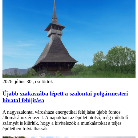
2026. július 30., csütörtök
Újabb szakaszába lépett a szalontai polgármesteri
hivatal felújítása
A nagyszalontai városháza energetikai felújítása újabb fontos
állomásához érkezett. A napokban az épület utolsó, még működő
szárnyát is kiürítik, hogy a kivitelezők a munkálatokat a teljes
épületben folytathassák.