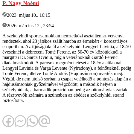
P. Nagy Noémi
2023. május 10., 16:15
2026. március 12., 23:54
A székelyhídi sportcsarnokban nemzetközi asztalitenisz versenyt
rendeztek, ahol 23 játékos szállt harcba az érmekért 4 korosztályos
csoportban. Az ifjúságiaknál a székelyhídi Lengyel Lavinia, a 18-50
éveseknél a debreceni Tonté Ferenc, az 50-70 év közöttieknél a
margittai Dr. Sarca Ovidiu, míg a veteránoknál Gardó Ferenc
diadalmaskodott. A párosok megmérettetését a 18 év alattiaknál
Lengyel Lavinia és Varga Levente (Nyíradony), a felnőtteknél pedig
Tonté Ferenc, illetve Tonté András (Hajdusámson) nyerték meg.
Végül, de nem utolsó sorban a csapat vetélkedő a pontozás alapján a
hajdusámsoniak győzelmével végződött, a második helyen a
székelyhídiak, a harmadik pozícióban pedig az ottományiak zártak.
A résztvevők számára a szünetben az ebédet a székelyhídi strand
biztosította.