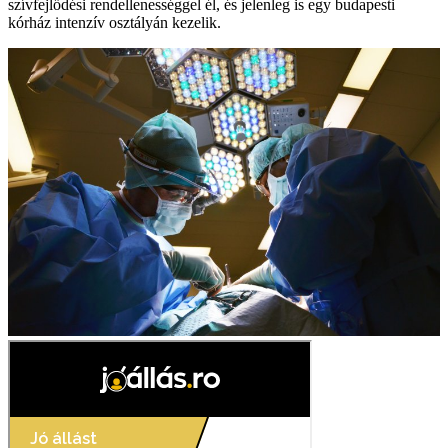
szívfejlődési rendellenességgel él, és jelenleg is egy budapesti
kórház intenzív osztályán kezelik.