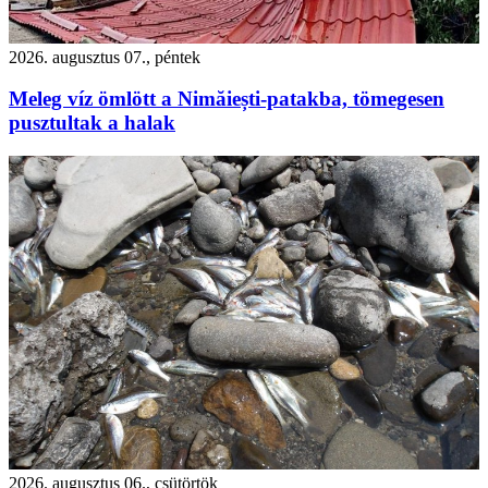
2026. augusztus 07., péntek
Meleg víz ömlött a Nimăiești-patakba, tömegesen
pusztultak a halak
2026. augusztus 06., csütörtök