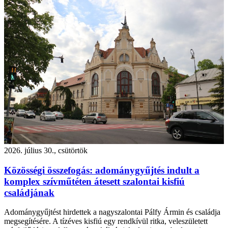
2026. július 30., csütörtök
Közösségi összefogás: adománygyűjtés indult a
komplex szívműtéten átesett szalontai kisfiú
családjának
Adománygyűjtést hirdettek a nagyszalontai Pálfy Ármin és családja
megsegítésére. A tízéves kisfiú egy rendkívül ritka, veleszületett