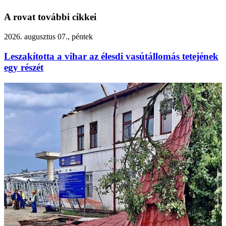
A rovat további cikkei
2026. augusztus 07., péntek
Leszakította a vihar az élesdi vasútállomás tetejének
egy részét