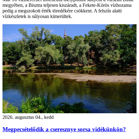
megyében, a Bisztra teljesen kiszáradt, a Fekete-Körös vízhozama
pedig a megszokott érték töredékére csökkent. A felszín alatti
vízkészletek is súlyosan kimerültek.
2026. augusztus 04., kedd
Megpecsételődik a cseresznye sorsa vidékünkön?