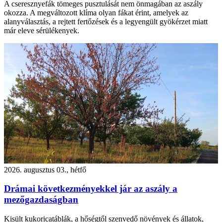
A cseresznyefák tömeges pusztulását nem önmagában az aszály
okozza. A megváltozott klíma olyan fákat érint, amelyek az
alanyválasztás, a rejtett fertőzések és a legyengült gyökérzet miatt
már eleve sérülékenyek.
2026. augusztus 03., hétfő
Drámai következményekkel jár az aszály a
mezőgazdaságban
Kisült kukoricatáblák, a hőségtől szenvedő növények és állatok,