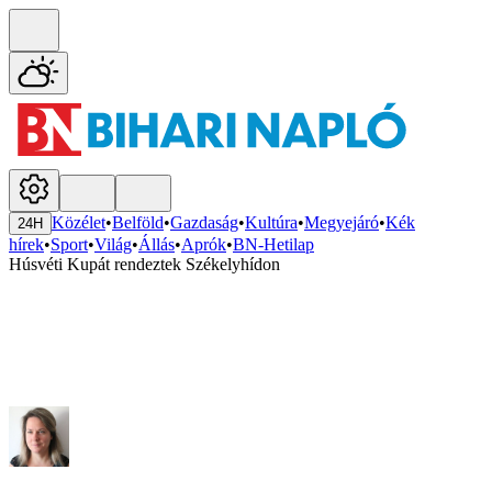
Közélet
•
Belföld
•
Gazdaság
•
Kultúra
•
Megyejáró
•
Kék
24H
hírek
•
Sport
•
Világ
•
Állás
•
Aprók
•
BN-Hetilap
Húsvéti Kupát rendeztek Székelyhídon