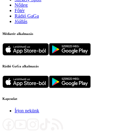
Nőileg
Főtér
Rádió GaGa
Jóállás
Médiatér alkalmazás
Rádió GaGa alkalmazás
Kapcsolat
Írjon nekünk