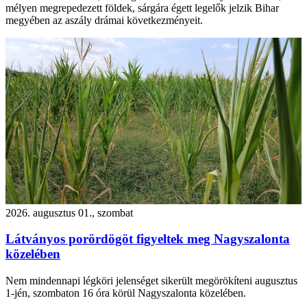
mélyen megrepedezett földek, sárgára égett legelők jelzik Bihar
megyében az aszály drámai következményeit.
2026. augusztus 01., szombat
Látványos porördögöt figyeltek meg Nagyszalonta
közelében
Nem mindennapi légköri jelenséget sikerült megörökíteni augusztus
1-jén, szombaton 16 óra körül Nagyszalonta közelében.