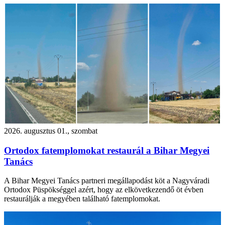
2026. augusztus 01., szombat
Ortodox fatemplomokat restaurál a Bihar Megyei
Tanács
A Bihar Megyei Tanács partneri megállapodást köt a Nagyváradi
Ortodox Püspökséggel azért, hogy az elkövetkezendő öt évben
restaurálják a megyében található fatemplomokat.