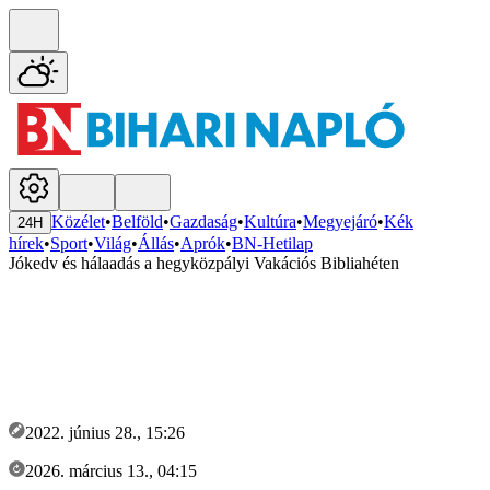
Közélet
•
Belföld
•
Gazdaság
•
Kultúra
•
Megyejáró
•
Kék
24H
hírek
•
Sport
•
Világ
•
Állás
•
Aprók
•
BN-Hetilap
Jókedv és hálaadás a hegyközpályi Vakációs Bibliahéten
2022. június 28., 15:26
2026. március 13., 04:15