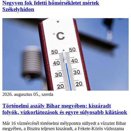
Negyven fok feletti hőmérsékletet mértek
Székelyhídon
2026. augusztus 05., szerda
Történelmi aszály Bihar megyében: kiszáradt
folyók, vízkorlátozások és egyre súlyosabb kilátások
Már 16 vízmércénél történelmi mélypontra süllyedt a vízszint Bihar
megyében, a Bisztra teljesen kiszáradt, a Fekete-Körös vízhozama