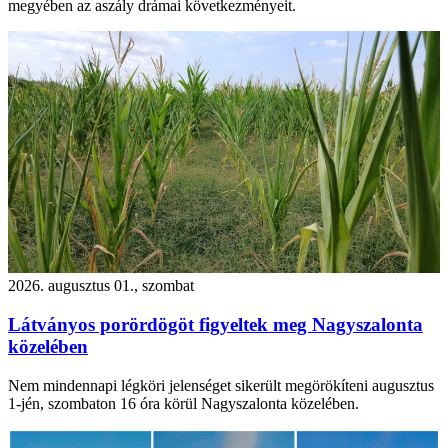
megyében az aszály drámai következményeit.
2026. augusztus 01., szombat
Látványos porördögöt figyeltek meg Nagyszalonta
közelében
Nem mindennapi légköri jelenséget sikerült megörökíteni augusztus
1-jén, szombaton 16 óra körül Nagyszalonta közelében.