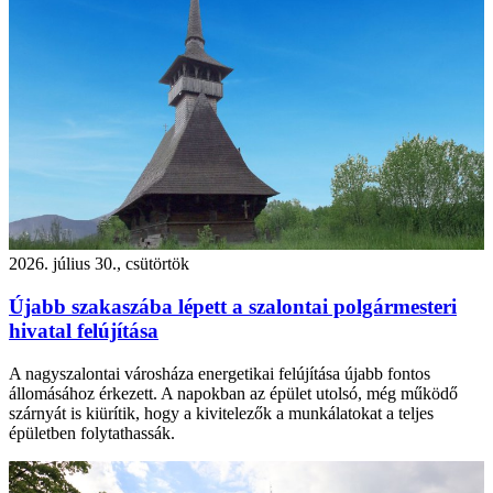
2026. július 30., csütörtök
Újabb szakaszába lépett a szalontai polgármesteri
hivatal felújítása
A nagyszalontai városháza energetikai felújítása újabb fontos
állomásához érkezett. A napokban az épület utolsó, még működő
szárnyát is kiürítik, hogy a kivitelezők a munkálatokat a teljes
épületben folytathassák.