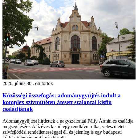
2026. július 30., csütörtök
Közösségi összefogás: adománygyűjtés indult a
komplex szívműtéten átesett szalontai kisfiú
családjának
Adománygyűjtést hirdettek a nagyszalontai Pálfy Ármin és családja
megsegítésére. A tízéves kisfiú egy rendkívül ritka, veleszületett
szívfejlődési rendellenességgel él, és jelenleg is egy budapesti
kórház intenzív osztályán kezelik.