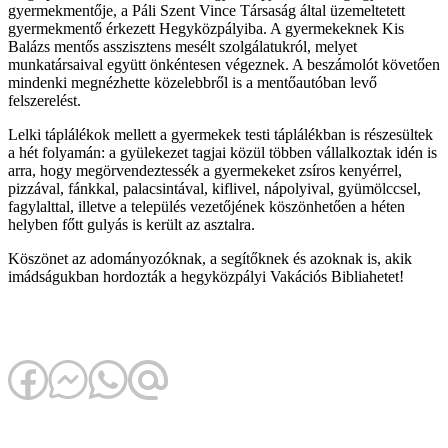
gyermekmentője, a Páli Szent Vince Társaság által üzemeltetett
gyermekmentő érkezett Hegyközpályiba. A gyermekeknek Kis
Balázs mentős asszisztens mesélt szolgálatukról, melyet
munkatársaival együtt önkéntesen végeznek. A beszámolót követően
mindenki megnézhette közelebbről is a mentőautóban levő
felszerelést.
Lelki táplálékok mellett a gyermekek testi táplálékban is részesültek
a hét folyamán: a gyülekezet tagjai közül többen vállalkoztak idén is
arra, hogy megörvendeztessék a gyermekeket zsíros kenyérrel,
pizzával, fánkkal, palacsintával, kiflivel, nápolyival, gyümölccsel,
fagylalttal, illetve a település vezetőjének köszönhetően a héten
helyben főtt gulyás is került az asztalra.
Köszönet az adományozóknak, a segítőknek és azoknak is, akik
imádságukban hordozták a hegyközpályi Vakációs Bibliahetet!