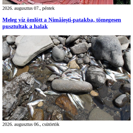
2026. augusztus 07., péntek
Meleg víz ömlött a Nimăiești-patakba, tömegesen
pusztultak a halak
2026. augusztus 06., csütörtök