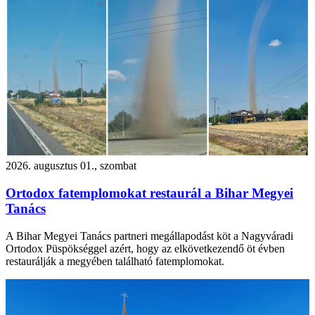
2026. augusztus 01., szombat
Ortodox fatemplomokat restaurál a Bihar Megyei
Tanács
A Bihar Megyei Tanács partneri megállapodást köt a Nagyváradi
Ortodox Püspökséggel azért, hogy az elkövetkezendő öt évben
restaurálják a megyében található fatemplomokat.