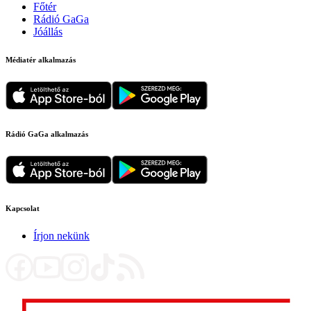
Főtér
Rádió GaGa
Jóállás
Médiatér alkalmazás
Rádió GaGa alkalmazás
Kapcsolat
Írjon nekünk