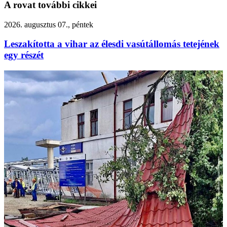
A rovat további cikkei
2026. augusztus 07., péntek
Leszakította a vihar az élesdi vasútállomás tetejének
egy részét