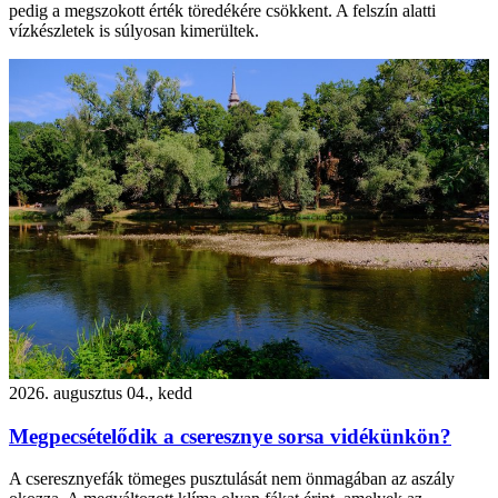
pedig a megszokott érték töredékére csökkent. A felszín alatti
vízkészletek is súlyosan kimerültek.
2026. augusztus 04., kedd
Megpecsételődik a cseresznye sorsa vidékünkön?
A cseresznyefák tömeges pusztulását nem önmagában az aszály