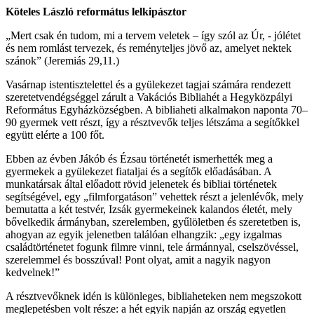
Köteles László református lelkipásztor
„Mert csak én tudom, mi a tervem veletek – így szól az Úr, - jólétet
és nem romlást tervezek, és reményteljes jövő az, amelyet nektek
szánok” (Jeremiás 29,11.)
Vasárnap istentisztelettel és a gyülekezet tagjai számára rendezett
szeretetvendégséggel zárult a Vakációs Bibliahét a Hegyközpályi
Református Egyházközségben. A bibliaheti alkalmakon naponta 70–
90 gyermek vett részt, így a résztvevők teljes létszáma a segítőkkel
együtt elérte a 100 főt.
Ebben az évben Jákób és Ézsau történetét ismerhették meg a
gyermekek a gyülekezet fiataljai és a segítők előadásában. A
munkatársak által előadott rövid jelenetek és bibliai történetek
segítségével, egy „filmforgatáson” vehettek részt a jelenlévők, mely
bemutatta a két testvér, Izsák gyermekeinek kalandos életét, mely
bővelkedik ármányban, szerelemben, gyűlöletben és szeretetben is,
ahogyan az egyik jelenetben találóan elhangzik: „egy izgalmas
családtörténetet fogunk filmre vinni, tele ármánnyal, cselszövéssel,
szerelemmel és bosszúval! Pont olyat, amit a nagyik nagyon
kedvelnek!”
A résztvevőknek idén is különleges, bibliaheteken nem megszokott
meglepetésben volt része: a hét egyik napján az ország egyetlen