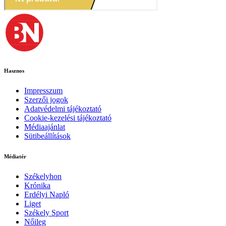
Hasznos
Impresszum
Szerzői jogok
Adatvédelmi tájékoztató
Cookie-kezelési tájékoztató
Médiaajánlat
Sütibeállítások
Médiatér
Székelyhon
Krónika
Erdélyi Napló
Liget
Székely Sport
Nőileg