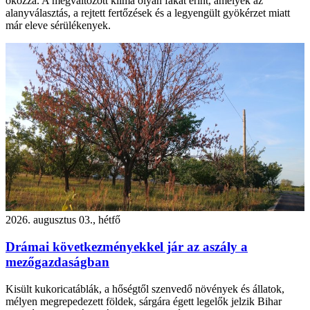
okozza. A megváltozott klíma olyan fákat érint, amelyek az
alanyválasztás, a rejtett fertőzések és a legyengült gyökérzet miatt
már eleve sérülékenyek.
2026. augusztus 03., hétfő
Drámai következményekkel jár az aszály a
mezőgazdaságban
Kisült kukoricatáblák, a hőségtől szenvedő növények és állatok,
mélyen megrepedezett földek, sárgára égett legelők jelzik Bihar