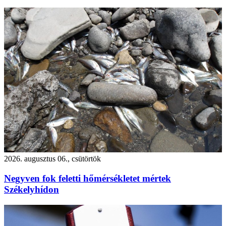
2026. augusztus 06., csütörtök
Negyven fok feletti hőmérsékletet mértek
Székelyhídon