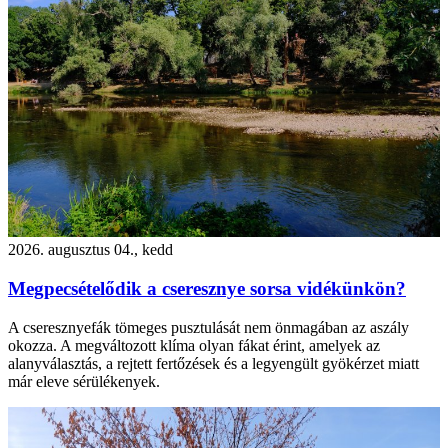
2026. augusztus 04., kedd
Megpecsételődik a cseresznye sorsa vidékünkön?
A cseresznyefák tömeges pusztulását nem önmagában az aszály
okozza. A megváltozott klíma olyan fákat érint, amelyek az
alanyválasztás, a rejtett fertőzések és a legyengült gyökérzet miatt
már eleve sérülékenyek.