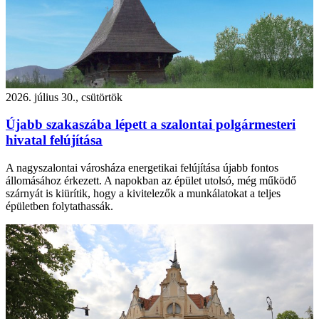
2026. július 30., csütörtök
Újabb szakaszába lépett a szalontai polgármesteri
hivatal felújítása
A nagyszalontai városháza energetikai felújítása újabb fontos
állomásához érkezett. A napokban az épület utolsó, még működő
szárnyát is kiürítik, hogy a kivitelezők a munkálatokat a teljes
épületben folytathassák.