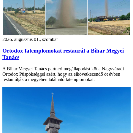
2026. augusztus 01., szombat
Ortodox fatemplomokat restaurál a Bihar Megyei
Tanács
A Bihar Megyei Tanács partneri megállapodást köt a Nagyváradi
Ortodox Püspökséggel azért, hogy az elkövetkezendő öt évben
restaurálják a megyében található fatemplomokat.