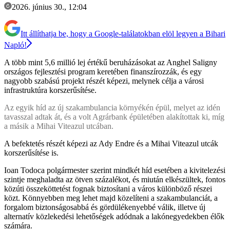
2026. június 30., 12:04
Itt állíthatja be, hogy a Google-találatokban elöl legyen a Bihari
Napló!
A több mint 5,6 millió lej értékű beruházásokat az Anghel Saligny
országos fejlesztési program keretében finanszírozzák, és egy
nagyobb szabású projekt részét képezi, melynek célja a városi
infrastruktúra korszerűsítése.
Az egyik híd az új szakambulancia környékén épül, melyet az idén
tavasszal adtak át, és a volt Agrárbank épületében alakítottak ki, míg
a másik a Mihai Viteazul utcában.
A befektetés részét képezi az Ady Endre és a Mihai Viteazul utcák
korszerűsítése is.
Ioan Todoca polgármester szerint mindkét híd esetében a kivitelezési
szintje meghaladta az ötven százalékot, és miután elkészültek, fontos
közúti összeköttetést fognak biztosítani a város különböző részei
közt. Könnyebben meg lehet majd közelíteni a szakambulanciát, a
forgalom biztonságosabbá és gördülékenyebbé válik, illetve új
alternatív közlekedési lehetőségek adódnak a lakónegyedekben élők
számára.