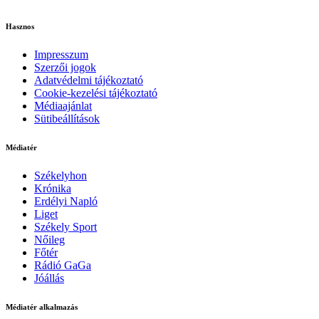
Hasznos
Impresszum
Szerzői jogok
Adatvédelmi tájékoztató
Cookie-kezelési tájékoztató
Médiaajánlat
Sütibeállítások
Médiatér
Székelyhon
Krónika
Erdélyi Napló
Liget
Székely Sport
Nőileg
Főtér
Rádió GaGa
Jóállás
Médiatér alkalmazás