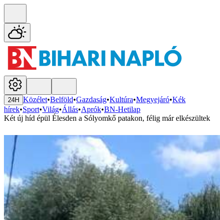
Közélet
•
Belföld
•
Gazdaság
•
Kultúra
•
Megyejáró
•
Kék
24H
hírek
•
Sport
•
Világ
•
Állás
•
Aprók
•
BN-Hetilap
Két új híd épül Élesden a Sólyomkő patakon, félig már elkészültek