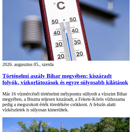
2026. augusztus 05., szerda
Történelmi aszály Bihar megyében: kiszáradt
folyók, vízkorlátozások és egyre súlyosabb kilátások
Már 16 vízmércénél történelmi mélypontra süllyedt a vízszint Bihar
megyében, a Bisztra teljesen kiszáradt, a Fekete-Körös vízhozama
pedig a megszokott érték töredékére csökkent. A felszín alatti
vízkészletek is súlyosan kimerültek.