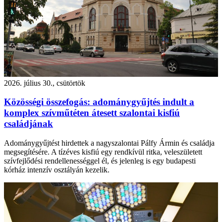
2026. július 30., csütörtök
Közösségi összefogás: adománygyűjtés indult a
komplex szívműtéten átesett szalontai kisfiú
családjának
Adománygyűjtést hirdettek a nagyszalontai Pálfy Ármin és családja
megsegítésére. A tízéves kisfiú egy rendkívül ritka, veleszületett
szívfejlődési rendellenességgel él, és jelenleg is egy budapesti
kórház intenzív osztályán kezelik.