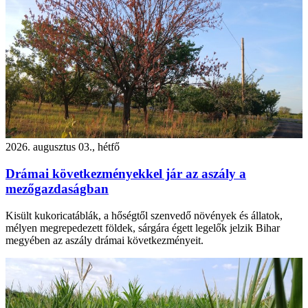
2026. augusztus 03., hétfő
Drámai következményekkel jár az aszály a
mezőgazdaságban
Kisült kukoricatáblák, a hőségtől szenvedő növények és állatok,
mélyen megrepedezett földek, sárgára égett legelők jelzik Bihar
megyében az aszály drámai következményeit.