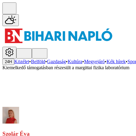
Közélet
•
Belföld
•
Gazdaság
•
Kultúra
•
Megyejáró
•
Kék hírek
•
Spor
24H
Kiemelkedő támogatásban részesült a margittai fizika laboratórium
Szolár Éva