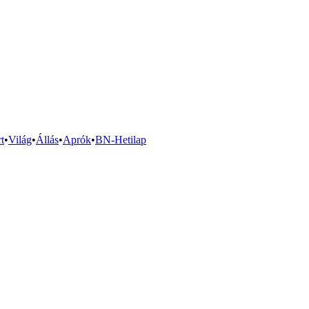
t
•
Világ
•
Állás
•
Aprók
•
BN-Hetilap