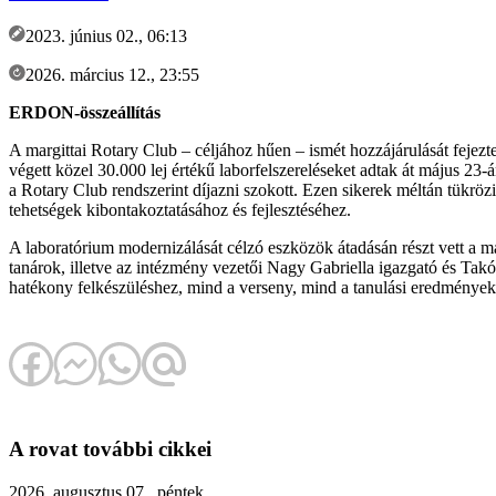
2023. június 02., 06:13
2026. március 12., 23:55
ERDON-összeállítás
A margittai Rotary Club – céljához hűen – ismét hozzájárulását fejezte
végett közel 30.000 lej értékű laborfelszereléseket adtak át május 23
a Rotary Club rendszerint díjazni szokott. Ezen sikerek méltán tükröz
tehetségek kibontakoztatásához és fejlesztéséhez.
A laboratórium modernizálását célzó eszközök átadásán részt vett a m
tanárok, illetve az intézmény vezetői Nagy Gabriella igazgató és Ta
hatékony felkészüléshez, mind a verseny, mind a tanulási eredményeke
A rovat további cikkei
2026. augusztus 07., péntek