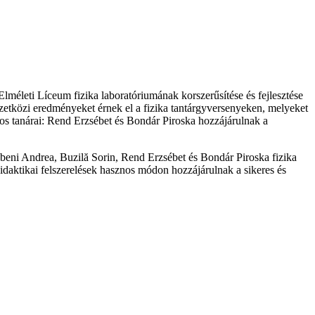
Elméleti Líceum fizika laboratóriumának korszerűsítése és fejlesztése
emzetközi eredményeket érnek el a fizika tantárgyversenyeken, melyeket
akos tanárai: Rend Erzsébet és Bondár Piroska hozzájárulnak a
zebeni Andrea, Buzilă Sorin, Rend Erzsébet és Bondár Piroska fizika
daktikai felszerelések hasznos módon hozzájárulnak a sikeres és