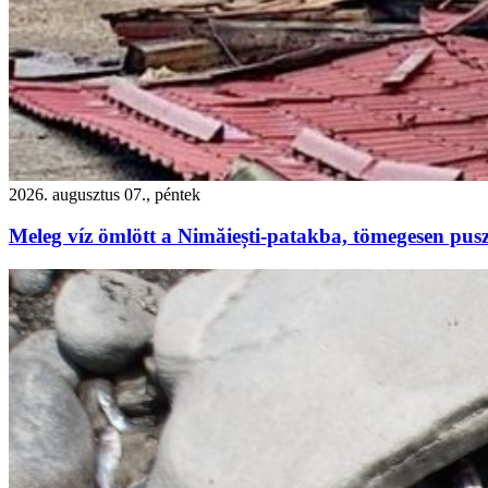
2026. augusztus 07., péntek
Meleg víz ömlött a Nimăiești-patakba, tömegesen pusz