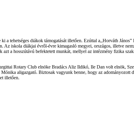
 ki a tehetséges diákok támogatását illetően. Ezúttal a,,Horváth János” 
-án. Az iskola diákjai évről-évre kimagasló megyei, országos, illetve n
ik azt a hosszútávú befektetett munkát, mellyel az intézmény fizika sz
argittai Rotary Club elnöke Bradács Aliz Ildikó, Ile Dan volt elnök, S
kó Mónika aligazgató. Biztosak vagyunk benne, hogy az adományozott di
t illetően.