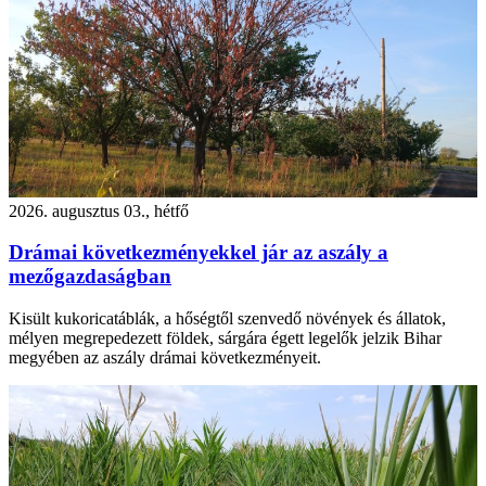
2026. augusztus 03., hétfő
Drámai következményekkel jár az aszály a
mezőgazdaságban
Kisült kukoricatáblák, a hőségtől szenvedő növények és állatok,
mélyen megrepedezett földek, sárgára égett legelők jelzik Bihar
megyében az aszály drámai következményeit.