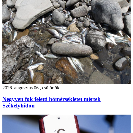
2026. augusztus 06., csütörtök
Negyven fok feletti hőmérsékletet mértek
Székelyhídon