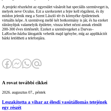
A projekt részeként az egyesület vásárolt hat speciális szemüveget is,
melyek neve Oculus. Ezt a szerkezetet a fejre kell rögzíteni, és ily
módon jelenik meg a Szent László tér és környéke épületeinek
virtuális képe. A szemüveg mellé két botkormány is jár, és ha ezeket
ráirányítjuk valamelyik épületre, vissza lehet nézni annak elmúlt
200-300 éves történetét. Ezeket a szemüvegeket a Darvas–
LaRoche-házba látogatók vehetik majd igénybe, míg az applikációt
bárki letöltheti a telefonjára.
A rovat további cikkei
2026. augusztus 07., péntek
Leszakította a vihar az élesdi vasútállomás tetejének
egy részét