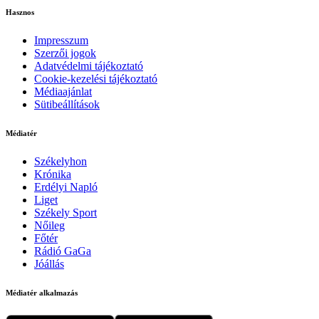
Hasznos
Impresszum
Szerzői jogok
Adatvédelmi tájékoztató
Cookie-kezelési tájékoztató
Médiaajánlat
Sütibeállítások
Médiatér
Székelyhon
Krónika
Erdélyi Napló
Liget
Székely Sport
Nőileg
Főtér
Rádió GaGa
Jóállás
Médiatér alkalmazás