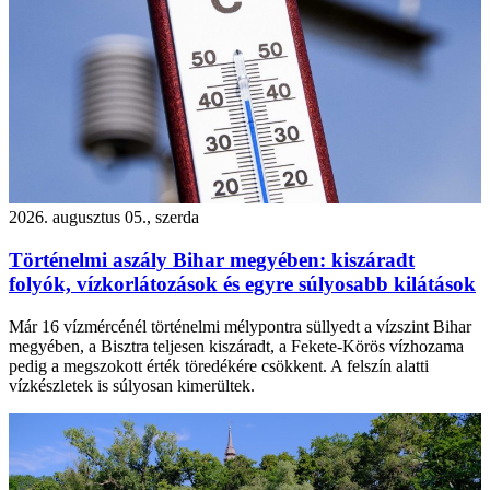
2026. augusztus 05., szerda
Történelmi aszály Bihar megyében: kiszáradt
folyók, vízkorlátozások és egyre súlyosabb kilátások
Már 16 vízmércénél történelmi mélypontra süllyedt a vízszint Bihar
megyében, a Bisztra teljesen kiszáradt, a Fekete-Körös vízhozama
pedig a megszokott érték töredékére csökkent. A felszín alatti
vízkészletek is súlyosan kimerültek.