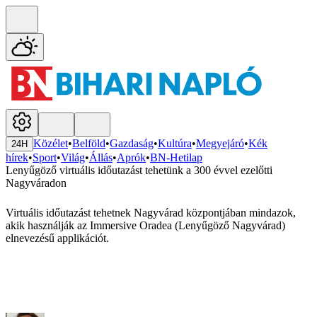
Közélet
•
Belföld
•
Gazdaság
•
Kultúra
•
Megyejáró
•
Kék
24H
hírek
•
Sport
•
Világ
•
Állás
•
Aprók
•
BN-Hetilap
Lenyűgöző virtuális időutazást tehetünk a 300 évvel ezelőtti
Nagyváradon
Virtuális időutazást tehetnek Nagyvárad központjában mindazok,
akik használják az Immersive Oradea (Lenyűgöző Nagyvárad)
elnevezésű applikációt.