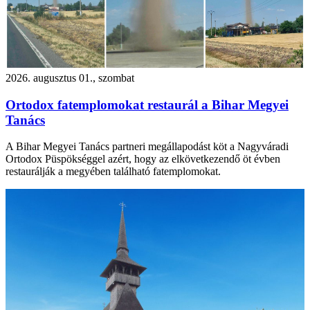
2026. augusztus 01., szombat
Ortodox fatemplomokat restaurál a Bihar Megyei
Tanács
A Bihar Megyei Tanács partneri megállapodást köt a Nagyváradi
Ortodox Püspökséggel azért, hogy az elkövetkezendő öt évben
restaurálják a megyében található fatemplomokat.