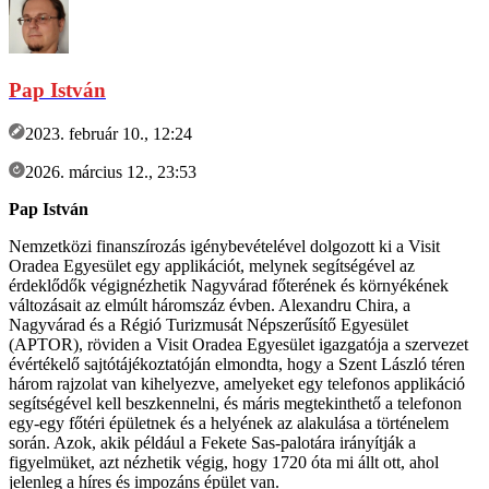
Pap István
2023. február 10., 12:24
2026. március 12., 23:53
Pap István
Nemzetközi finanszírozás igénybevételével dolgozott ki a Visit
Oradea Egyesület egy applikációt, melynek segítségével az
érdeklődők végignézhetik Nagyvárad főterének és környékének
változásait az elmúlt háromszáz évben. Alexandru Chira, a
Nagyvárad és a Régió Turizmusát Népszerűsítő Egyesület
(APTOR), röviden a Visit Oradea Egyesület igazgatója a szervezet
évértékelő sajtótájékoztatóján elmondta, hogy a Szent László téren
három rajzolat van kihelyezve, amelyeket egy telefonos applikáció
segítségével kell beszkennelni, és máris megtekinthető a telefonon
egy-egy főtéri épületnek és a helyének az alakulása a történelem
során. Azok, akik például a Fekete Sas-palotára irányítják a
figyelmüket, azt nézhetik végig, hogy 1720 óta mi állt ott, ahol
jelenleg a híres és impozáns épület van.