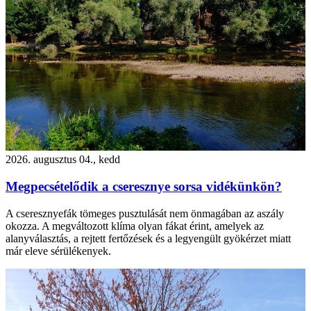
2026. augusztus 04., kedd
Megpecsételődik a cseresznye sorsa vidékünkön?
A cseresznyefák tömeges pusztulását nem önmagában az aszály
okozza. A megváltozott klíma olyan fákat érint, amelyek az
alanyválasztás, a rejtett fertőzések és a legyengült gyökérzet miatt
már eleve sérülékenyek.