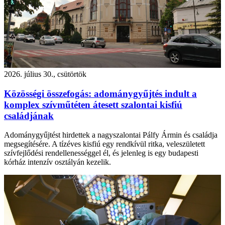
2026. július 30., csütörtök
Közösségi összefogás: adománygyűjtés indult a
komplex szívműtéten átesett szalontai kisfiú
családjának
Adománygyűjtést hirdettek a nagyszalontai Pálfy Ármin és családja
megsegítésére. A tízéves kisfiú egy rendkívül ritka, veleszületett
szívfejlődési rendellenességgel él, és jelenleg is egy budapesti
kórház intenzív osztályán kezelik.