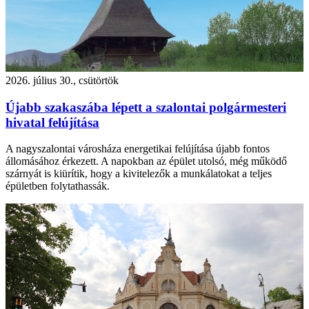
2026. július 30., csütörtök
Újabb szakaszába lépett a szalontai polgármesteri
hivatal felújítása
A nagyszalontai városháza energetikai felújítása újabb fontos
állomásához érkezett. A napokban az épület utolsó, még működő
szárnyát is kiürítik, hogy a kivitelezők a munkálatokat a teljes
épületben folytathassák.