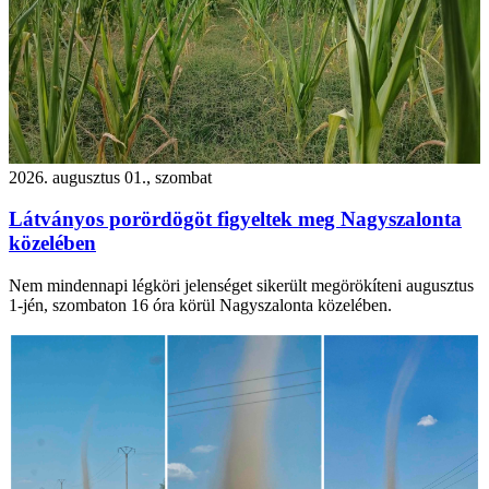
2026. augusztus 01., szombat
Látványos porördögöt figyeltek meg Nagyszalonta
közelében
Nem mindennapi légköri jelenséget sikerült megörökíteni augusztus
1-jén, szombaton 16 óra körül Nagyszalonta közelében.