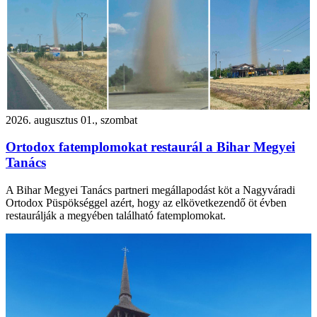
2026. augusztus 01., szombat
Ortodox fatemplomokat restaurál a Bihar Megyei
Tanács
A Bihar Megyei Tanács partneri megállapodást köt a Nagyváradi
Ortodox Püspökséggel azért, hogy az elkövetkezendő öt évben
restaurálják a megyében található fatemplomokat.