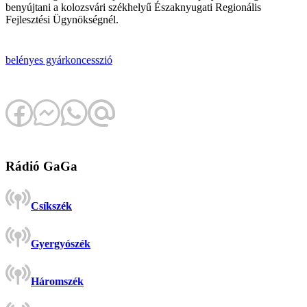
benyújtani a kolozsvári székhelyű Északnyugati Regionális
Fejlesztési Ügynökségnél.
belényes
gyár
koncesszió
Rádió GaGa
Csíkszék
Gyergyószék
Háromszék