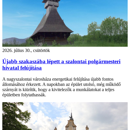
2026. július 30., csütörtök
Újabb szakaszába lépett a szalontai polgármesteri
hivatal felújítása
A nagyszalontai városháza energetikai felújítása újabb fontos
állomásához érkezett. A napokban az épület utolsó, még működő
szárnyát is kiürítik, hogy a kivitelezők a munkálatokat a teljes
épületben folytathassák.