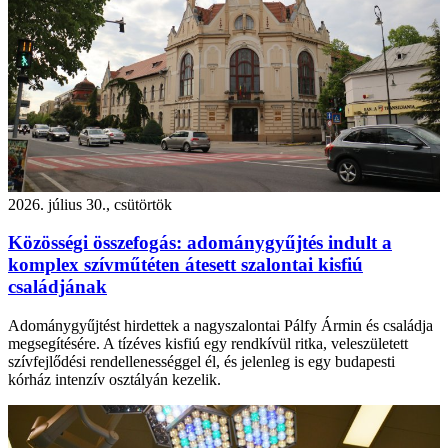
2026. július 30., csütörtök
Közösségi összefogás: adománygyűjtés indult a
komplex szívműtéten átesett szalontai kisfiú
családjának
Adománygyűjtést hirdettek a nagyszalontai Pálfy Ármin és családja
megsegítésére. A tízéves kisfiú egy rendkívül ritka, veleszületett
szívfejlődési rendellenességgel él, és jelenleg is egy budapesti
kórház intenzív osztályán kezelik.