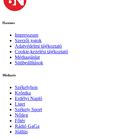
Hasznos
Impresszum
Szerzői jogok
Adatvédelmi tájékoztató
Cookie-kezelési tájékoztató
Médiaajánlat
Sütibeállítások
Médiatér
Székelyhon
Krónika
Erdélyi Napló
Liget
Székely Sport
Nőileg
Főtér
Rádió GaGa
Jóállás