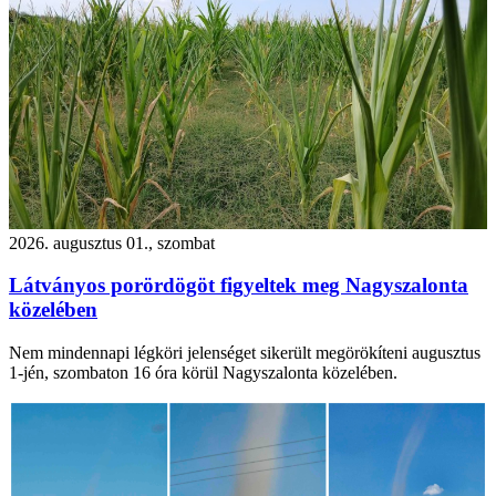
2026. augusztus 01., szombat
Látványos porördögöt figyeltek meg Nagyszalonta
közelében
Nem mindennapi légköri jelenséget sikerült megörökíteni augusztus
1-jén, szombaton 16 óra körül Nagyszalonta közelében.