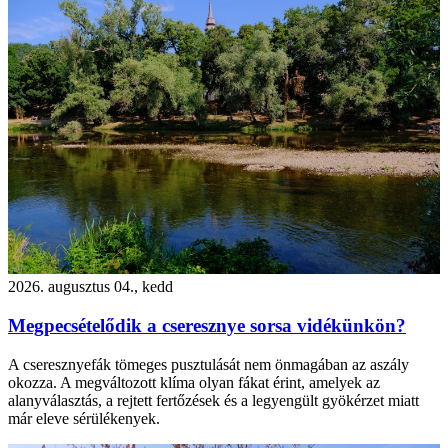
2026. augusztus 04., kedd
Megpecsételődik a cseresznye sorsa vidékünkön?
A cseresznyefák tömeges pusztulását nem önmagában az aszály
okozza. A megváltozott klíma olyan fákat érint, amelyek az
alanyválasztás, a rejtett fertőzések és a legyengült gyökérzet miatt
már eleve sérülékenyek.