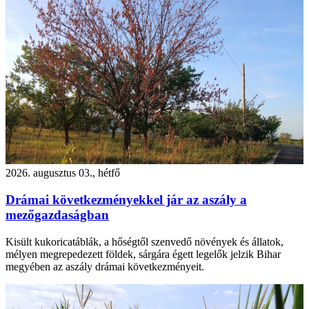
2026. augusztus 03., hétfő
Drámai következményekkel jár az aszály a
mezőgazdaságban
Kisült kukoricatáblák, a hőségtől szenvedő növények és állatok,
mélyen megrepedezett földek, sárgára égett legelők jelzik Bihar
megyében az aszály drámai következményeit.