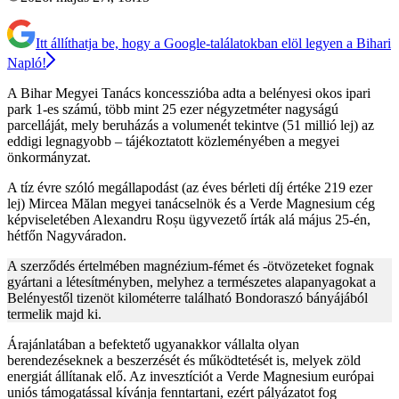
Itt állíthatja be, hogy a Google-találatokban elöl legyen a Bihari
Napló!
A Bihar Megyei Tanács koncesszióba adta a belényesi okos ipari
park 1-es számú, több mint 25 ezer négyzetméter nagyságú
parcelláját, mely beruházás a volumenét tekintve (51 millió lej) az
eddigi legnagyobb – tájékoztatott közleményében a megyei
önkormányzat.
A tíz évre szóló megállapodást (az éves bérleti díj értéke 219 ezer
lej) Mircea Mălan megyei tanácselnök és a Verde Magnesium cég
képviseletében Alexandru Roșu ügyvezető írták alá május 25-én,
hétfőn Nagyváradon.
A szerződés értelmében magnézium-fémet és -ötvözeteket fognak
gyártani a létesítményben, melyhez a természetes alapanyagokat a
Belényestől tizenöt kilométerre található Bondoraszó bányájából
termelik majd ki.
Árajánlatában a befektető ugyanakkor vállalta olyan
berendezéseknek a beszerzését és működtetését is, melyek zöld
energiát állítanak elő. Az invesztíciót a Verde Magnesium európai
uniós támogatással kívánja fenntartani, ezért pályázatot fog