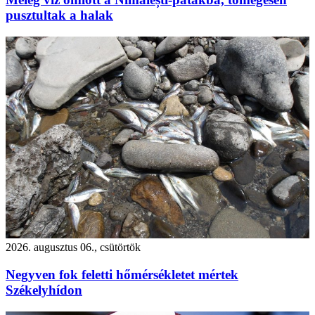
pusztultak a halak
2026. augusztus 06., csütörtök
Negyven fok feletti hőmérsékletet mértek
Székelyhídon