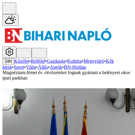
Közélet
•
Belföld
•
Gazdaság
•
Kultúra
•
Megyejáró
•
Kék
24H
hírek
•
Sport
•
Világ
•
Állás
•
Aprók
•
BN-Hetilap
Magnézium-fémet és -ötvözeteket fognak gyártani a belényesi okos
ipari parkban