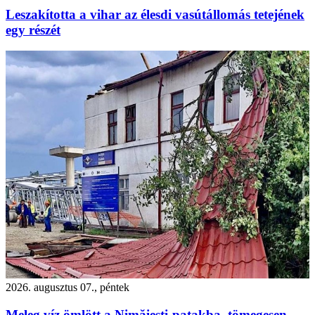
Leszakította a vihar az élesdi vasútállomás tetejének
egy részét
2026. augusztus 07., péntek
Meleg víz ömlött a Nimăiești-patakba, tömegesen