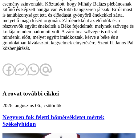
esemény színvonalát. Köztudott, hogy Mihály Balázs plébánosnak
kitűnő és képzett hangja van és több hangszeren játszik. Erről most
is tanúbizonyságot tett, és előadását gyönyörű énekekkel zárta,
melyet ő maga kísért orgonán. Záróénekként az előadók és a
résztvevők együtt énekelték a Béke fejedelmét, melynek szövege és
kottája minden padon ott volt. A záró ima szövege is ott volt
mindenki előtt, melyet együtt imádkoztak, kérve a béke és a
gondolatban kiválasztott kegyelmek elnyerésére, Szent II. János Pál
közbenjárását.
A rovat további cikkei
2026. augusztus 06., csütörtök
Negyven fok feletti hőmérsékletet mértek
Székelyhídon