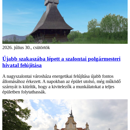
2026. július 30., csütörtök
Újabb szakaszába lépett a szalontai polgármesteri
hivatal felújítása
A nagyszalontai városháza energetikai felújítása újabb fontos
állomásához érkezett. A napokban az épület utolsó, még működő
szárnyát is kiürítik, hogy a kivitelezők a munkálatokat a teljes
épületben folytathassák.