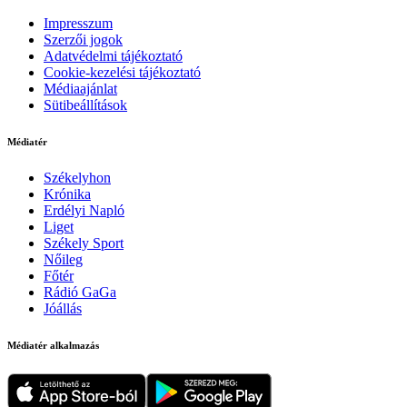
Impresszum
Szerzői jogok
Adatvédelmi tájékoztató
Cookie-kezelési tájékoztató
Médiaajánlat
Sütibeállítások
Médiatér
Székelyhon
Krónika
Erdélyi Napló
Liget
Székely Sport
Nőileg
Főtér
Rádió GaGa
Jóállás
Médiatér alkalmazás