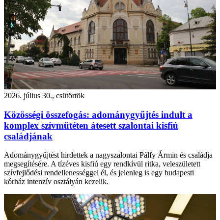
2026. július 30., csütörtök
Közösségi összefogás: adománygyűjtés indult a
komplex szívműtéten átesett szalontai kisfiú
családjának
Adománygyűjtést hirdettek a nagyszalontai Pálfy Ármin és családja
megsegítésére. A tízéves kisfiú egy rendkívül ritka, veleszületett
szívfejlődési rendellenességgel él, és jelenleg is egy budapesti
kórház intenzív osztályán kezelik.