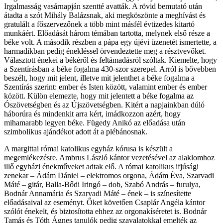
Irgalmasság vasárnapján szentté avatták. A rövid bemutató után
átadta a szót Mihály Balázsnak, aki megköszönte a meghívást és
gratulált a főszervezőnek a több mint másfél évtizedes kitartó
munkáért. Előadását három témában tartotta, melynek első része a
béke volt. A második részben a pápa egy újévi üzenetét ismertette, a
harmadikban pedig énekléssel örvendeztette meg a résztvevőket.
Választott énekei a békéről és feltámadásról szóltak. Kiemelte, hogy
a Szentírásban a béke fogalma 430-szor szerepel. Arról is bővebben
beszélt, hogy mit jelent, illetve mit jelenthet a béke fogalma a
Szentírás szerint: ember és Isten között, valamint ember és ember
között. Külön elemezte, hogy mit jelentett a béke fogalma az
Ószövetségben és az Újszövetségben. Kitért a napjainkban dúló
háborúra és mindenkit arra kért, imádkozzon azért, hogy
mihamarabb legyen béke. Fügedy Anikó az előadása után
szimbolikus ajándékot adott át a plébánosnak.
A margittai római katolikus egyház kórusa is készült a
megemlékezésre. Ambrus László kántor vezetésével az alaklomhoz
illő egyházi énekműveket adtak elő. A római katolikus ifjúsági
zenekar – Ádám Dániel – elektromos orgona, Ádám Éva, Szarvadi
Máté – gitár, Balla-Bődi Iringó – dob, Szabó András – furulya,
Bodnár Annamária és Szarvadi Máté – ének – is színesítette
előadásaival az eseményt. Őket követően Csaplár Angéla kántor
szólót énekelt, és biztosította ehhez az orgonakíséretet is. Bodnár
Tamás és Tóth Ágnes tanulók pedig szavalatokkal emelték az