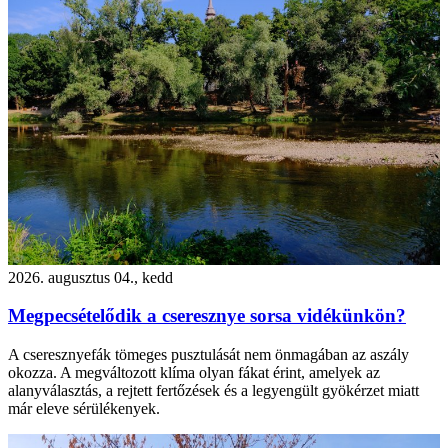
2026. augusztus 04., kedd
Megpecsételődik a cseresznye sorsa vidékünkön?
A cseresznyefák tömeges pusztulását nem önmagában az aszály
okozza. A megváltozott klíma olyan fákat érint, amelyek az
alanyválasztás, a rejtett fertőzések és a legyengült gyökérzet miatt
már eleve sérülékenyek.