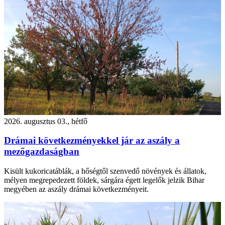
2026. augusztus 03., hétfő
Drámai következményekkel jár az aszály a
mezőgazdaságban
Kisült kukoricatáblák, a hőségtől szenvedő növények és állatok,
mélyen megrepedezett földek, sárgára égett legelők jelzik Bihar
megyében az aszály drámai következményeit.