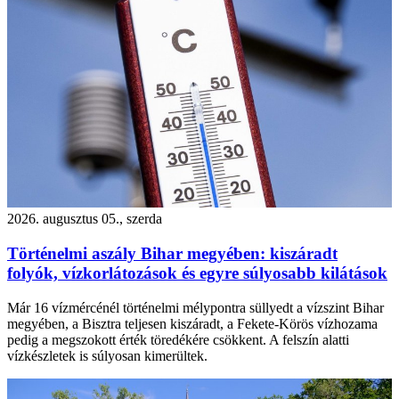
2026. augusztus 05., szerda
Történelmi aszály Bihar megyében: kiszáradt
folyók, vízkorlátozások és egyre súlyosabb kilátások
Már 16 vízmércénél történelmi mélypontra süllyedt a vízszint Bihar
megyében, a Bisztra teljesen kiszáradt, a Fekete-Körös vízhozama
pedig a megszokott érték töredékére csökkent. A felszín alatti
vízkészletek is súlyosan kimerültek.