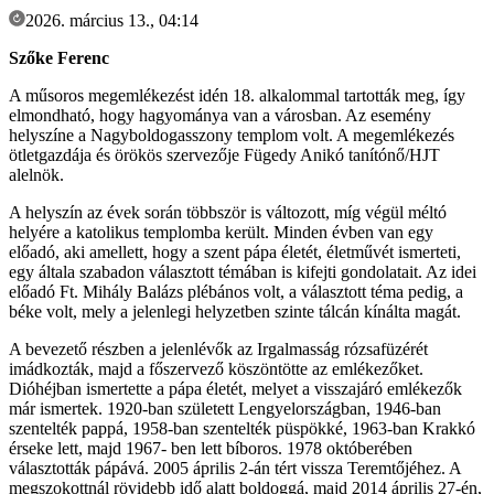
2026. március 13., 04:14
Szőke Ferenc
A műsoros megemlékezést idén 18. alkalommal tartották meg, így
elmondható, hogy hagyománya van a városban. Az esemény
helyszíne a Nagyboldogasszony templom volt. A megemlékezés
ötletgazdája és örökös szervezője Fügedy Anikó tanítónő/HJT
alelnök.
A helyszín az évek során többször is változott, míg végül méltó
helyére a katolikus templomba került. Minden évben van egy
előadó, aki amellett, hogy a szent pápa életét, életművét ismerteti,
egy általa szabadon választott témában is kifejti gondolatait. Az idei
előadó Ft. Mihály Balázs plébános volt, a választott téma pedig, a
béke volt, mely a jelenlegi helyzetben szinte tálcán kínálta magát.
A bevezető részben a jelenlévők az Irgalmasság rózsafüzérét
imádkozták, majd a főszervező köszöntötte az emlékezőket.
Dióhéjban ismertette a pápa életét, melyet a visszajáró emlékezők
már ismertek. 1920-ban született Lengyelországban, 1946-ban
szentelték pappá, 1958-ban szentelték püspökké, 1963-ban Krakkó
érseke lett, majd 1967- ben lett bíboros. 1978 októberében
választották pápává. 2005 április 2-án tért vissza Teremtőjéhez. A
megszokottnál rövidebb idő alatt boldoggá, majd 2014 április 27-én,