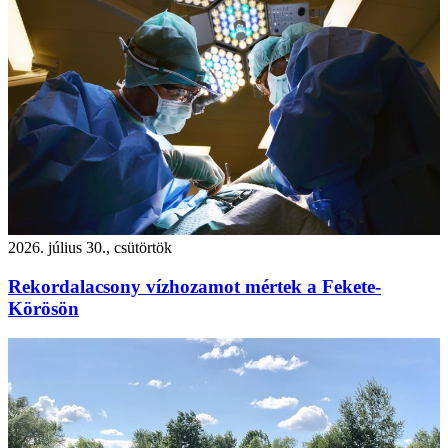
2026. július 30., csütörtök
Rekordalacsony vízhozamot mértek a Fekete-
Körösön