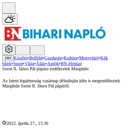
Közélet
•
Belföld
•
Gazdaság
•
Kultúra
•
Megyejáró
•
Kék
24H
hírek
•
Sport
•
Világ
•
Állás
•
Aprók
•
BN-Hetilap
Szent II. János Pál pápára emlékeztek Margittán
Az Isteni Irgalmasság vasárnap délutánján idén is megemlékeztek
Margittán Szent II. János Pál pápáról.
2022. április 27., 15:30