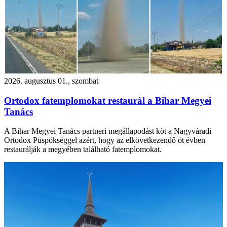
2026. augusztus 01., szombat
Ortodox fatemplomokat restaurál a Bihar Megyei
Tanács
A Bihar Megyei Tanács partneri megállapodást köt a Nagyváradi
Ortodox Püspökséggel azért, hogy az elkövetkezendő öt évben
restaurálják a megyében található fatemplomokat.