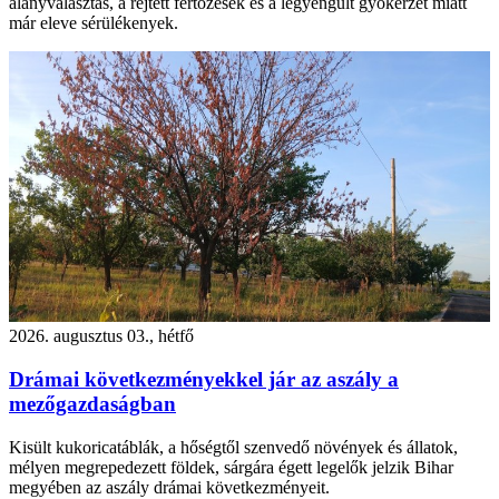
alanyválasztás, a rejtett fertőzések és a legyengült gyökérzet miatt
már eleve sérülékenyek.
2026. augusztus 03., hétfő
Drámai következményekkel jár az aszály a
mezőgazdaságban
Kisült kukoricatáblák, a hőségtől szenvedő növények és állatok,
mélyen megrepedezett földek, sárgára égett legelők jelzik Bihar
megyében az aszály drámai következményeit.