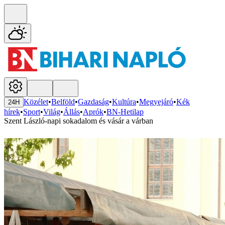
Közélet
•
Belföld
•
Gazdaság
•
Kultúra
•
Megyejáró
•
Kék
24H
hírek
•
Sport
•
Világ
•
Állás
•
Aprók
•
BN-Hetilap
Szent László-napi sokadalom és vásár a várban