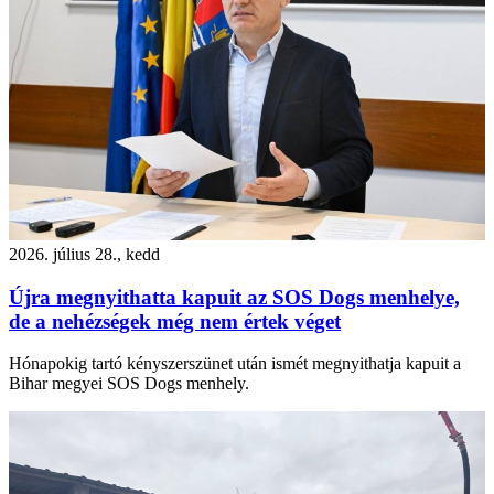
2026. július 28., kedd
Újra megnyithatta kapuit az SOS Dogs menhelye,
de a nehézségek még nem értek véget
Hónapokig tartó kényszerszünet után ismét megnyithatja kapuit a
Bihar megyei SOS Dogs menhely.