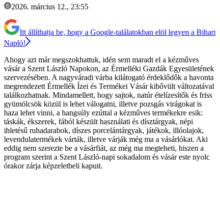
2026. március 12., 23:55
Itt állíthatja be, hogy a Google-találatokban elöl legyen a Bihari
Napló!
Ahogy azt már megszokhattuk, idén sem maradt el a kézműves
vásár a Szent László Napokon, az Érmelléki Gazdák Egyesületének
szervezésében. A nagyváradi várba kilátogató érdeklődők a havonta
megrendezett Érmellék Ízei és Termékei Vásár kibővült változatával
találkozhatnak. Mindamellett, hogy sajtok, natúr ételízesítők és friss
gyümölcsök közül is lehet válogatni, illetve pozsgás virágokat is
haza lehet vinni, a hangsúly ezúttal a kézműves termékekre esik:
táskák, ékszerek, fából készült használati és dísztárgyak, népi
ihletésű ruhadarabok, díszes porcelántárgyak, játékok, illóolajok,
levendulatermékek várták, illetve várják még ma a vásárlókat. Aki
eddig nem szerezte be a vásárfiát, az még ma megteheti, hiszen a
program szerint a Szent László-napi sokadalom és vásár este nyolc
órakor zárja képzeletbeli kapuit.