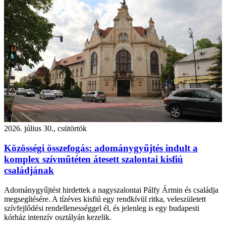
2026. július 30., csütörtök
Közösségi összefogás: adománygyűjtés indult a
komplex szívműtéten átesett szalontai kisfiú
családjának
Adománygyűjtést hirdettek a nagyszalontai Pálfy Ármin és családja
megsegítésére. A tízéves kisfiú egy rendkívül ritka, veleszületett
szívfejlődési rendellenességgel él, és jelenleg is egy budapesti
kórház intenzív osztályán kezelik.