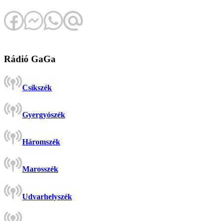
Rádió GaGa
Csíkszék
Gyergyószék
Háromszék
Marosszék
Udvarhelyszék