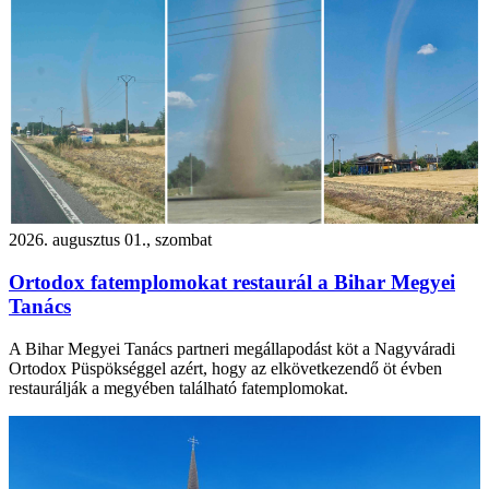
2026. augusztus 01., szombat
Ortodox fatemplomokat restaurál a Bihar Megyei
Tanács
A Bihar Megyei Tanács partneri megállapodást köt a Nagyváradi
Ortodox Püspökséggel azért, hogy az elkövetkezendő öt évben
restaurálják a megyében található fatemplomokat.