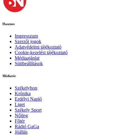
Hasznos
Impresszum
Szerzői jogok
Adatvédelmi tájékoztató
Cookie-kezelési tájékoztató
Médiaajánlat
Sütibeállítások
Médiatér
Székelyhon
Krónika
Erdélyi Napló
Liget
Székely Sport
Nőileg
Főtér
Rádió GaGa
Jóállás