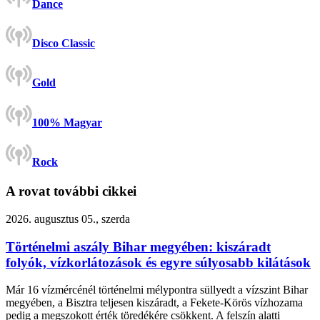
Dance
Disco Classic
Gold
100% Magyar
Rock
A rovat további cikkei
2026. augusztus 05., szerda
Történelmi aszály Bihar megyében: kiszáradt
folyók, vízkorlátozások és egyre súlyosabb kilátások
Már 16 vízmércénél történelmi mélypontra süllyedt a vízszint Bihar
megyében, a Bisztra teljesen kiszáradt, a Fekete-Körös vízhozama
pedig a megszokott érték töredékére csökkent. A felszín alatti