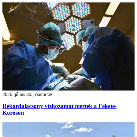
2026. július 30., csütörtök
Rekordalacsony vízhozamot mértek a Fekete-
Körösön