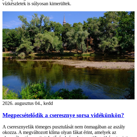
vízkészletek is súlyosan kimerültek.
2026. augusztus 04., kedd
Megpecsételődik a cseresznye sorsa vidékünkön?
A cseresznyefák tömeges pusztulását nem önmagában az aszály
okozza. A megváltozott klíma olyan fákat érint, amelyek az