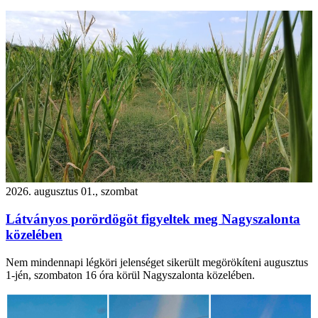
2026. augusztus 01., szombat
Látványos porördögöt figyeltek meg Nagyszalonta
közelében
Nem mindennapi légköri jelenséget sikerült megörökíteni augusztus
1-jén, szombaton 16 óra körül Nagyszalonta közelében.