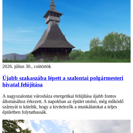
2026. július 30., csütörtök
Újabb szakaszába lépett a szalontai polgármesteri
hivatal felújítása
A nagyszalontai városháza energetikai felújítása újabb fontos
állomásához érkezett. A napokban az épület utolsó, még működő
szárnyát is kiürítik, hogy a kivitelezők a munkálatokat a teljes
épületben folytathassák.