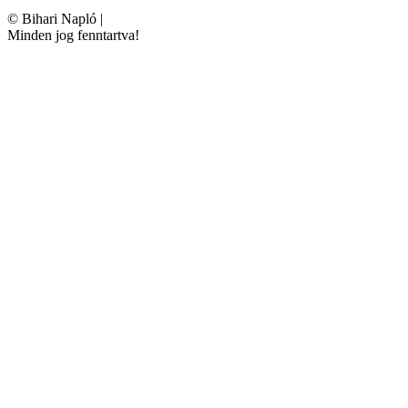
©
Bihari Napló
|
Minden jog fenntartva!