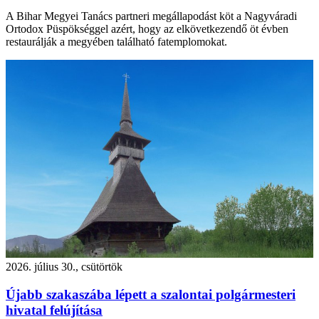
A Bihar Megyei Tanács partneri megállapodást köt a Nagyváradi
Ortodox Püspökséggel azért, hogy az elkövetkezendő öt évben
restaurálják a megyében található fatemplomokat.
2026. július 30., csütörtök
Újabb szakaszába lépett a szalontai polgármesteri
hivatal felújítása