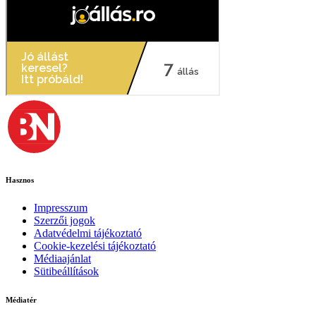
Hasznos
Impresszum
Szerzői jogok
Adatvédelmi tájékoztató
Cookie-kezelési tájékoztató
Médiaajánlat
Sütibeállítások
Médiatér