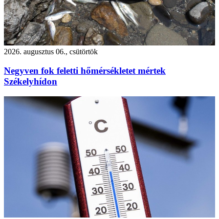
2026. augusztus 06., csütörtök
Negyven fok feletti hőmérsékletet mértek
Székelyhídon