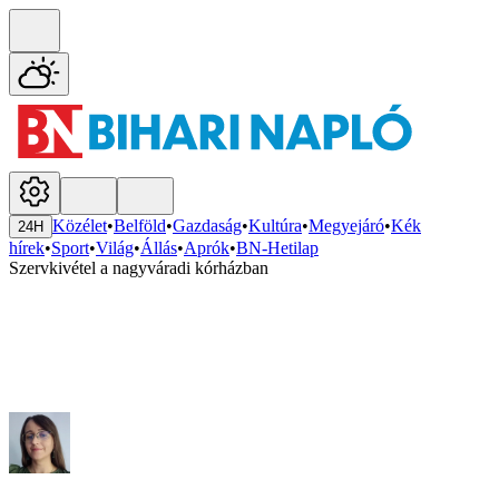
Közélet
•
Belföld
•
Gazdaság
•
Kultúra
•
Megyejáró
•
Kék
24H
hírek
•
Sport
•
Világ
•
Állás
•
Aprók
•
BN-Hetilap
Szervkivétel a nagyváradi kórházban