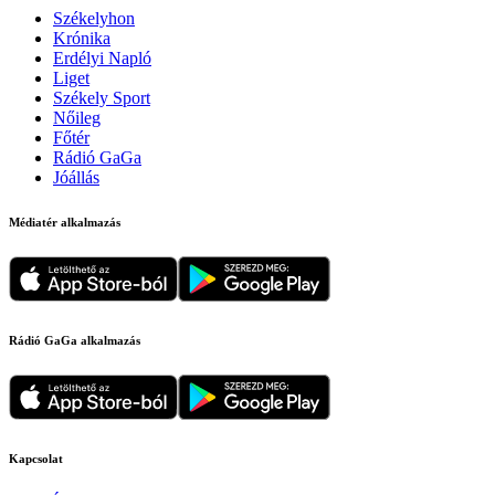
Székelyhon
Krónika
Erdélyi Napló
Liget
Székely Sport
Nőileg
Főtér
Rádió GaGa
Jóállás
Médiatér alkalmazás
Rádió GaGa alkalmazás
Kapcsolat