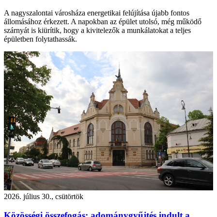
A nagyszalontai városháza energetikai felújítása újabb fontos
állomásához érkezett. A napokban az épület utolsó, még működő
szárnyát is kiürítik, hogy a kivitelezők a munkálatokat a teljes
épületben folytathassák.
2026. július 30., csütörtök
Közösségi összefogás: adománygyűjtés indult a