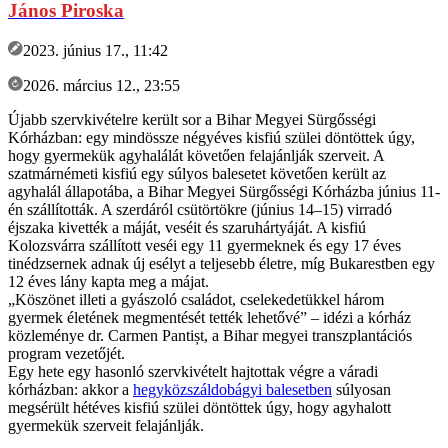
János Piroska
2023. június 17., 11:42
2026. március 12., 23:55
Újabb szervkivételre került sor a Bihar Megyei Sürgősségi
Kórházban: egy mindössze négyéves kisfiú szülei döntöttek úgy,
hogy gyermekük agyhalálát követően felajánlják szerveit. A
szatmárnémeti kisfiú egy súlyos balesetet követően került az
agyhalál állapotába, a Bihar Megyei Sürgősségi Kórházba június 11-
én szállították. A szerdáról csütörtökre (június 14–15) virradó
éjszaka kivették a máját, veséit és szaruhártyáját. A kisfiú
Kolozsvárra szállított veséi egy 11 gyermeknek és egy 17 éves
tinédzsernek adnak új esélyt a teljesebb életre, míg Bukarestben egy
12 éves lány kapta meg a májat.
„Köszönet illeti a gyászoló családot, cselekedetükkel három
gyermek életének megmentését tették lehetővé” – idézi a kórház
közleménye dr. Carmen Pantișt, a Bihar megyei transzplantációs
program vezetőjét.
Egy hete egy hasonló szervkivételt hajtottak végre a váradi
kórházban: akkor a
hegyközszáldobágyi balesetben
súlyosan
megsérült hétéves kisfiú szülei döntöttek úgy, hogy agyhalott
gyermekük szerveit felajánlják.