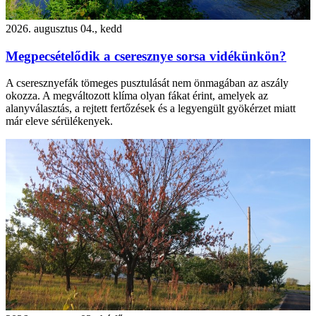
2026. augusztus 04., kedd
Megpecsételődik a cseresznye sorsa vidékünkön?
A cseresznyefák tömeges pusztulását nem önmagában az aszály
okozza. A megváltozott klíma olyan fákat érint, amelyek az
alanyválasztás, a rejtett fertőzések és a legyengült gyökérzet miatt
már eleve sérülékenyek.