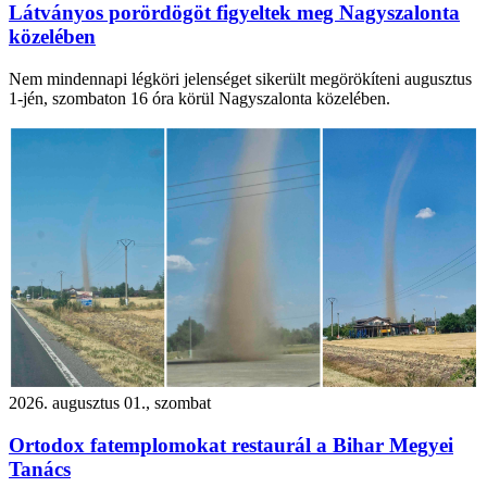
Látványos porördögöt figyeltek meg Nagyszalonta
közelében
Nem mindennapi légköri jelenséget sikerült megörökíteni augusztus
1-jén, szombaton 16 óra körül Nagyszalonta közelében.
2026. augusztus 01., szombat
Ortodox fatemplomokat restaurál a Bihar Megyei
Tanács