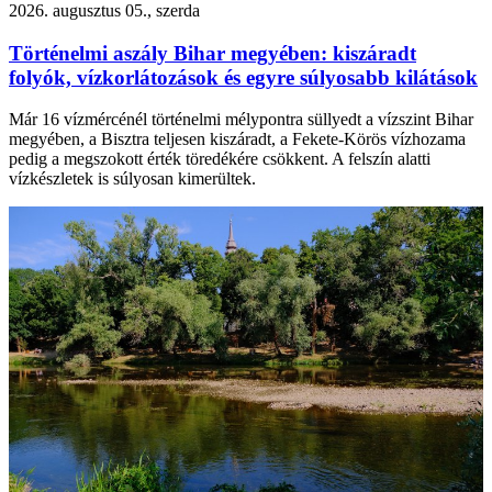
2026. augusztus 05., szerda
Történelmi aszály Bihar megyében: kiszáradt
folyók, vízkorlátozások és egyre súlyosabb kilátások
Már 16 vízmércénél történelmi mélypontra süllyedt a vízszint Bihar
megyében, a Bisztra teljesen kiszáradt, a Fekete-Körös vízhozama
pedig a megszokott érték töredékére csökkent. A felszín alatti
vízkészletek is súlyosan kimerültek.