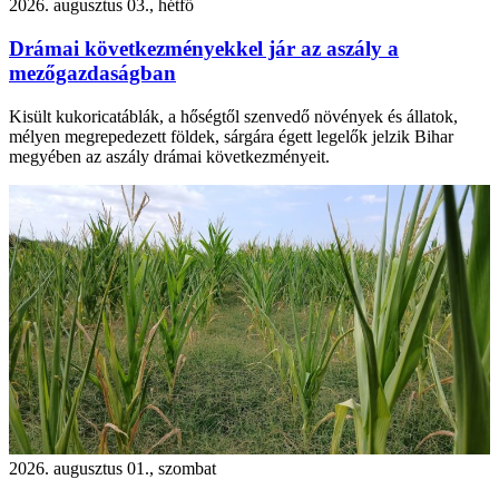
2026. augusztus 03., hétfő
Drámai következményekkel jár az aszály a
mezőgazdaságban
Kisült kukoricatáblák, a hőségtől szenvedő növények és állatok,
mélyen megrepedezett földek, sárgára égett legelők jelzik Bihar
megyében az aszály drámai következményeit.
2026. augusztus 01., szombat