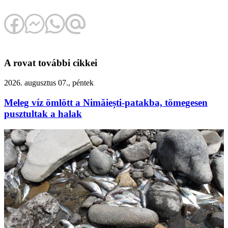
A rovat további cikkei
2026. augusztus 07., péntek
Meleg víz ömlött a Nimăiești-patakba, tömegesen
pusztultak a halak