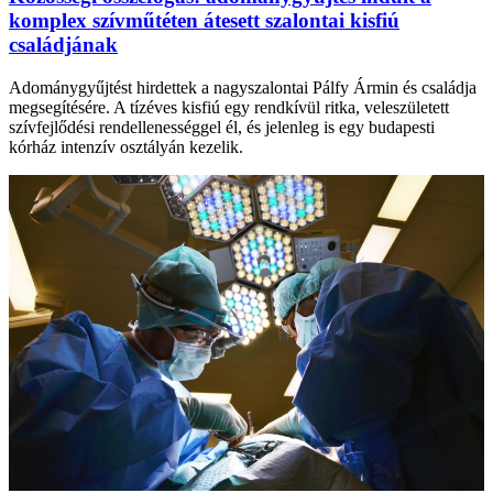
komplex szívműtéten átesett szalontai kisfiú
családjának
Adománygyűjtést hirdettek a nagyszalontai Pálfy Ármin és családja
megsegítésére. A tízéves kisfiú egy rendkívül ritka, veleszületett
szívfejlődési rendellenességgel él, és jelenleg is egy budapesti
kórház intenzív osztályán kezelik.