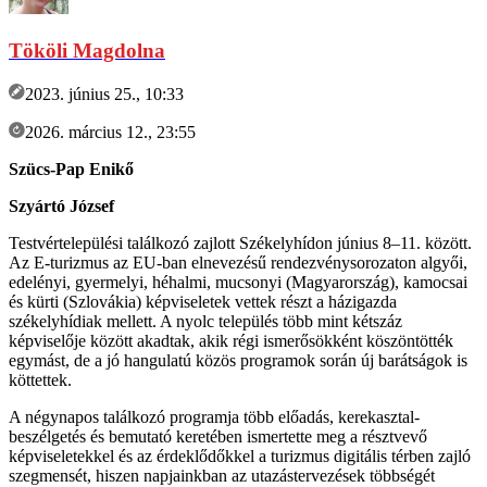
Tököli Magdolna
2023. június 25., 10:33
2026. március 12., 23:55
Szücs-Pap Enikő
Szyártó József
Testvértelepülési találkozó zajlott Székelyhídon június 8–11. között.
Az E-turizmus az EU-ban elnevezésű rendezvénysorozaton algyői,
edelényi, gyermelyi, héhalmi, mucsonyi (Magyarország), kamocsai
és kürti (Szlovákia) képviseletek vettek részt a házigazda
székelyhídiak mellett. A nyolc település több mint kétszáz
képviselője között akadtak, akik régi ismerősökként köszöntötték
egymást, de a jó hangulatú közös programok során új barátságok is
köttettek.
A négynapos találkozó programja több előadás, kerekasztal-
beszélgetés és bemutató keretében ismertette meg a résztvevő
képviseletekkel és az érdeklődőkkel a turizmus digitális térben zajló
szegmensét, hiszen napjainkban az utazástervezések többségét