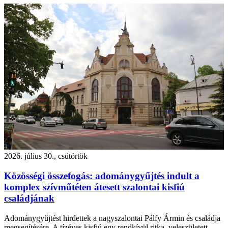
2026. július 30., csütörtök
Közösségi összefogás: adománygyűjtés indult a
komplex szívműtéten átesett szalontai kisfiú
családjának
Adománygyűjtést hirdettek a nagyszalontai Pálfy Ármin és családja
megsegítésére. A tízéves kisfiú egy rendkívül ritka, veleszületett