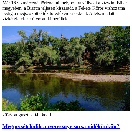
Már 16 vízmércénél történelmi mélypontra süllyedt a vízszint Bihar
megyében, a Bisztra teljesen kiszáradt, a Fekete-Körös vízhozama
pedig a megszokott érték töredékére csökkent. A felszín alatti
vízkészletek is súlyosan kimerültek.
2026. augusztus 04., kedd
Megpecsételődik a cseresznye sorsa vidékünkön?