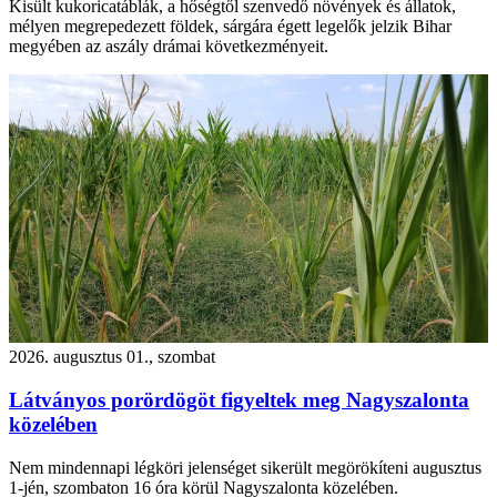
Kisült kukoricatáblák, a hőségtől szenvedő növények és állatok,
mélyen megrepedezett földek, sárgára égett legelők jelzik Bihar
megyében az aszály drámai következményeit.
2026. augusztus 01., szombat
Látványos porördögöt figyeltek meg Nagyszalonta
közelében
Nem mindennapi légköri jelenséget sikerült megörökíteni augusztus
1-jén, szombaton 16 óra körül Nagyszalonta közelében.