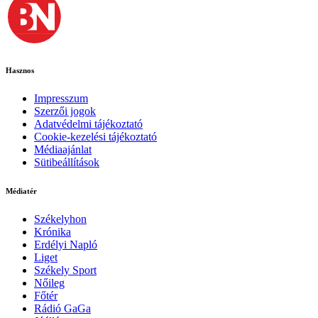
Hasznos
Impresszum
Szerzői jogok
Adatvédelmi tájékoztató
Cookie-kezelési tájékoztató
Médiaajánlat
Sütibeállítások
Médiatér
Székelyhon
Krónika
Erdélyi Napló
Liget
Székely Sport
Nőileg
Főtér
Rádió GaGa