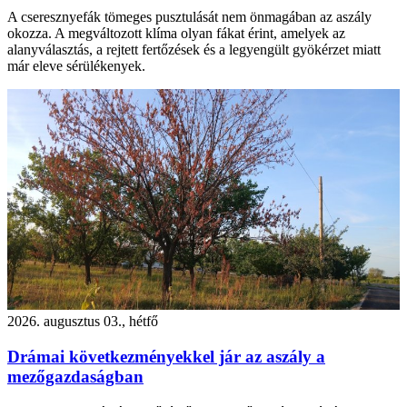
A cseresznyefák tömeges pusztulását nem önmagában az aszály
okozza. A megváltozott klíma olyan fákat érint, amelyek az
alanyválasztás, a rejtett fertőzések és a legyengült gyökérzet miatt
már eleve sérülékenyek.
2026. augusztus 03., hétfő
Drámai következményekkel jár az aszály a
mezőgazdaságban