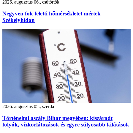
2026. augusztus 06., csütörtök
Negyven fok feletti hőmérsékletet mértek
Székelyhídon
2026. augusztus 05., szerda
Történelmi aszály Bihar megyében: kiszáradt
folyók, vízkorlátozások és egyre súlyosabb kilátások