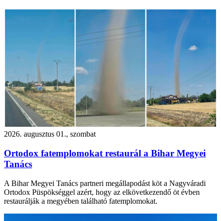
2026. augusztus 01., szombat
Ortodox fatemplomokat restaurál a Bihar Megyei
Tanács
A Bihar Megyei Tanács partneri megállapodást köt a Nagyváradi
Ortodox Püspökséggel azért, hogy az elkövetkezendő öt évben
restaurálják a megyében található fatemplomokat.