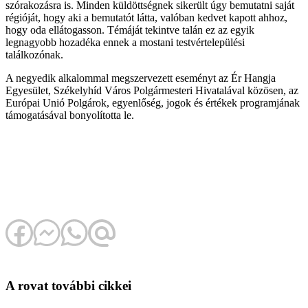
szórakozásra is. Minden küldöttségnek sikerült úgy bemutatni saját
régióját, hogy aki a bemutatót látta, valóban kedvet kapott ahhoz,
hogy oda ellátogasson. Témáját tekintve talán ez az egyik
legnagyobb hozadéka ennek a mostani testvértelepülési
találkozónak.
A negyedik alkalommal megszervezett eseményt az Ér Hangja
Egyesület, Székelyhíd Város Polgármesteri Hivatalával közösen, az
Európai Unió Polgárok, egyenlőség, jogok és értékek programjának
támogatásával bonyolította le.
A rovat további cikkei