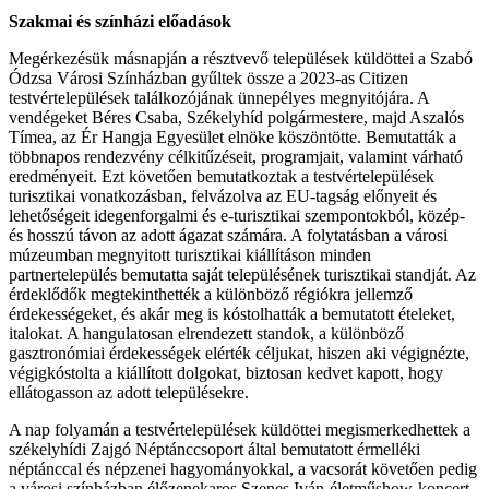
Szakmai és színházi előadások
Megérkezésük másnapján a résztvevő települések küldöttei a Szabó
Ódzsa Városi Színházban gyűltek össze a 2023-as Citizen
testvértelepülések találkozójának ünnepélyes megnyitójára. A
vendégeket Béres Csaba, Székelyhíd polgármestere, majd Aszalós
Tímea, az Ér Hangja Egyesület elnöke köszöntötte. Bemutatták a
többnapos rendezvény célkitűzéseit, programjait, valamint várható
eredményeit. Ezt követően bemutatkoztak a testvértelepülések
turisztikai vonatkozásban, felvázolva az EU-tagság előnyeit és
lehetőségeit idegenforgalmi és e-turisztikai szempontokból, közép-
és hosszú távon az adott ágazat számára. A folytatásban a városi
múzeumban megnyitott turisztikai kiállításon minden
partnertelepülés bemutatta saját településének turisztikai standját. Az
érdeklődők megtekinthették a különböző régiókra jellemző
érdekességeket, és akár meg is kóstolhatták a bemutatott ételeket,
italokat. A hangulatosan elrendezett standok, a különböző
gasztronómiai érdekességek elérték céljukat, hiszen aki végignézte,
végigkóstolta a kiállított dolgokat, biztosan kedvet kapott, hogy
ellátogasson az adott településekre.
A nap folyamán a testvértelepülések küldöttei megismerkedhettek a
székelyhídi Zajgó Néptánccsoport által bemutatott érmelléki
néptánccal és népzenei hagyományokkal, a vacsorát követően pedig
a városi színházban élőzenekaros Szenes Iván-életműshow-koncert