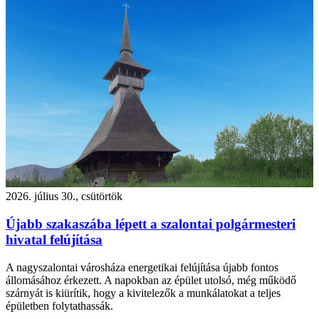
2026. július 30., csütörtök
Újabb szakaszába lépett a szalontai polgármesteri
hivatal felújítása
A nagyszalontai városháza energetikai felújítása újabb fontos
állomásához érkezett. A napokban az épület utolsó, még működő
szárnyát is kiürítik, hogy a kivitelezők a munkálatokat a teljes
épületben folytathassák.