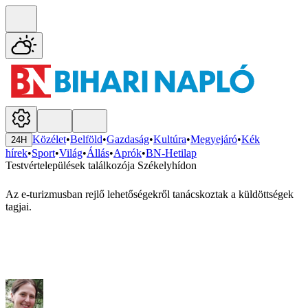
Közélet
•
Belföld
•
Gazdaság
•
Kultúra
•
Megyejáró
•
Kék
24H
hírek
•
Sport
•
Világ
•
Állás
•
Aprók
•
BN-Hetilap
Testvértelepülések találkozója Székelyhídon
Az e-turizmusban rejlő lehetőségekről tanácskoztak a küldöttségek
tagjai.