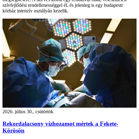
szívfejlődési rendellenességgel él, és jelenleg is egy budapesti
kórház intenzív osztályán kezelik.
2026. július 30., csütörtök
Rekordalacsony vízhozamot mértek a Fekete-
Körösön