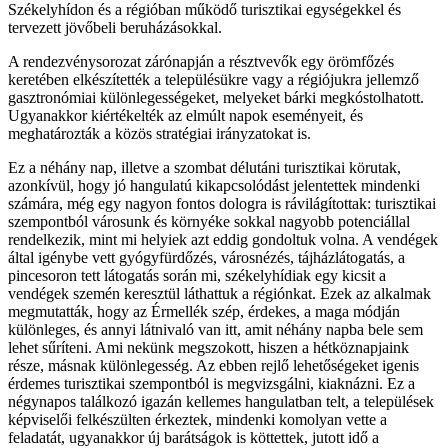
Székelyhídon és a régióban működő turisztikai egységekkel és
tervezett jövőbeli beruházásokkal.
A rendezvénysorozat zárónapján a résztvevők egy örömfőzés
keretében elkészítették a településükre vagy a régiójukra jellemző
gasztronómiai különlegességeket, melyeket bárki megkóstolhatott.
Ugyanakkor kiértékelték az elmúlt napok eseményeit, és
meghatározták a közös stratégiai irányzatokat is.
Ez a néhány nap, illetve a szombat délutáni turisztikai körutak,
azonkívül, hogy jó hangulatú kikapcsolódást jelentettek mindenki
számára, még egy nagyon fontos dologra is rávilágítottak: turisztikai
szempontból városunk és környéke sokkal nagyobb potenciállal
rendelkezik, mint mi helyiek azt eddig gondoltuk volna. A vendégek
által igénybe vett gyógyfürdőzés, városnézés, tájházlátogatás, a
pincesoron tett látogatás során mi, székelyhídiak egy kicsit a
vendégek szemén keresztül láthattuk a régiónkat. Ezek az alkalmak
megmutatták, hogy az Érmellék szép, érdekes, a maga módján
különleges, és annyi látnivaló van itt, amit néhány napba bele sem
lehet sűríteni. Ami nekünk megszokott, hiszen a hétköznapjaink
része, másnak különlegesség. Az ebben rejlő lehetőségeket igenis
érdemes turisztikai szempontból is megvizsgálni, kiaknázni. Ez a
négynapos találkozó igazán kellemes hangulatban telt, a települések
képviselői felkészülten érkeztek, mindenki komolyan vette a
feladatát, ugyanakkor új barátságok is köttettek, jutott idő a