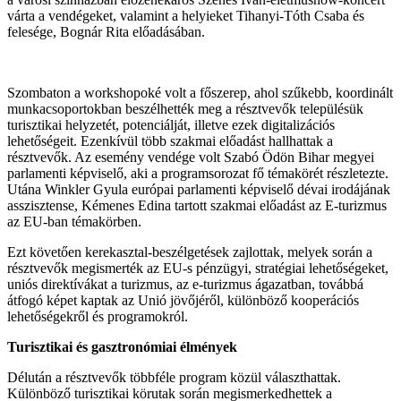
várta a vendégeket, valamint a helyieket Tihanyi-Tóth Csaba és
felesége, Bognár Rita előadásában.
Szombaton a workshopoké volt a főszerep, ahol szűkebb, koordinált
munkacsoportokban beszélhették meg a résztvevők településük
turisztikai helyzetét, potenciálját, illetve ezek digitalizációs
lehetőségeit. Ezenkívül több szakmai előadást hallhattak a
résztvevők. Az esemény vendége volt Szabó Ödön Bihar megyei
parlamenti képviselő, aki a programsorozat fő témakörét részletezte.
Utána Winkler Gyula európai parlamenti képviselő dévai irodájának
asszisztense, Kémenes Edina tartott szakmai előadást az E-turizmus
az EU-ban témakörben.
Ezt követően kerekasztal-beszélgetések zajlottak, melyek során a
résztvevők megismerték az EU-s pénzügyi, stratégiai lehetőségeket,
uniós direktívákat a turizmus, az e-turizmus ágazatban, továbbá
átfogó képet kaptak az Unió jövőjéről, különböző kooperációs
lehetőségekről és programokról.
Turisztikai és gasztronómiai élmények
Délután a résztvevők többféle program közül választhattak.
Különböző turisztikai körutak során megismerkedhettek a