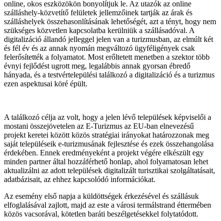
online, okos eszközökön bonyolítjuk le. Az utazók az online
szálláshely-közvetítő felületek jellemzőinek tartják az árak és
szálláshelyek összehasonlításának lehetőségét, azt a tényt, hogy nem
szükséges közvetlen kapcsolatba kerülniük a szállásadóval. A
digitalizáció állandó jelleggel jelen van a turizmusban, az elmúlt két
és fél év és az annak nyomán megváltozó ügyféligények csak
felerősítették a folyamatot. Most erőltetett menetben a szektor több
évnyi fejlődést ugrott meg, legalábbis annak gyorsan ébredő
hányada, és a testvértelepülési találkozó a digitalizáció és a turizmus
ezen aspektusai köré épült.
A találkozó célja az volt, hogy a jelen lévő települések képviselői a
mostani összejövetelen az E-Turizmus az EU-ban elnevezésű
projekt keretei között közös stratégiai irányokat határozzonak meg
saját településeik e-turizmusának fejlesztése és ezek összehangolása
érdekében. Ennek eredményeként a projekt végére elkészült egy
minden partner által hozzáférhető honlap, ahol folyamatosan lehet
aktualizálni az adott települések digitalizált turisztikai szolgáltatásait,
adatbázisait, az ehhez kapcsolódó információkat.
Az esemény első napja a küldöttségek érkezésével és szállásuk
elfoglalásával zajlott, majd az este a városi termálstrand éttermében
közös vacsorával, kötetlen baráti beszélgetésekkel folytatódott.