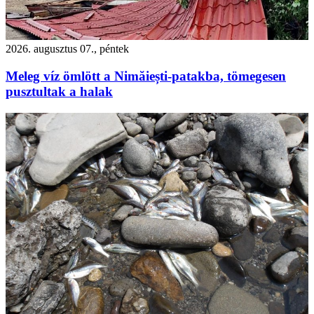
2026. augusztus 07., péntek
Meleg víz ömlött a Nimăiești-patakba, tömegesen
pusztultak a halak