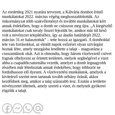
Az eredetileg 2021 nyarára tervezett, a Kálvária dombot érintő
munkálatokat 2022. március végéig meghosszabbították. Az
önkormányzat több szakvéleményt és további munkálatokat kért
annak érdekében, hogy a domb ne csússzon meg újra. „A kiegészítő
munkálatokat csak tavaly ősszel fejeztük be, amikor már túl késő
volt a növényzet telepítéséhez, így az átadás határidejét 2022.
március 31-re halasztottuk” – tette hozzá az igazgató. A domboldal
tele van forrásokkal, az elmúlt napok esőzései olyan szivárgást
hoztak létre, amely mozgásba lendítette a talajt – magyarázta a
csuszamlások okát. Azt is elmondta, hogy három vízelvezető csövet
fognak elhelyezni az érintett területen, melyek segítségével a vizet
abba a csapadékcsatornába vezetik, amelyet a domb legnagyobb
részében már létrehoztak annak érdekében, hogy többször ne
fordulhasson elő ilyesmi. A vízelvezetési munkálatok, amelyek a
kivitelező szerint nem tartanak tovább néhány óránál, akkor
kezdődnek meg, amikor a talaj szárazabb lesz. Ezután a területre
növényzetet ültetnek, amely szereti a vizet, és melynek gyökerei
rögzítik a talajt.