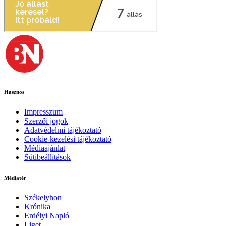
Hasznos
Impresszum
Szerzői jogok
Adatvédelmi tájékoztató
Cookie-kezelési tájékoztató
Médiaajánlat
Sütibeállítások
Médiatér
Székelyhon
Krónika
Erdélyi Napló
Liget