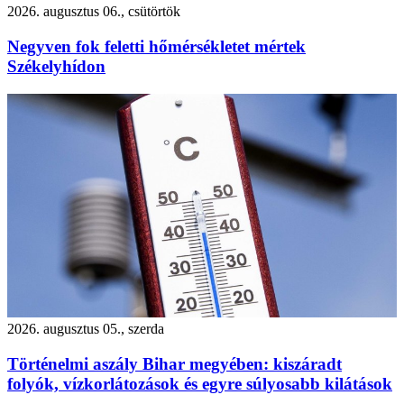
2026. augusztus 06., csütörtök
Negyven fok feletti hőmérsékletet mértek
Székelyhídon
2026. augusztus 05., szerda
Történelmi aszály Bihar megyében: kiszáradt
folyók, vízkorlátozások és egyre súlyosabb kilátások