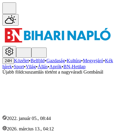
Közélet
•
Belföld
•
Gazdaság
•
Kultúra
•
Megyejáró
•
Kék
24H
hírek
•
Sport
•
Világ
•
Állás
•
Aprók
•
BN-Hetilap
Újabb földcsuszamlás történt a nagyváradi Gombánál
2022. január 05., 08:44
2026. március 13., 04:12