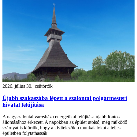
2026. július 30., csütörtök
Újabb szakaszába lépett a szalontai polgármesteri
hivatal felújítása
A nagyszalontai városháza energetikai felújítása újabb fontos
állomásához érkezett. A napokban az épület utolsó, még működő
szárnyát is kiürítik, hogy a kivitelezők a munkálatokat a teljes
épületben folytathassák.