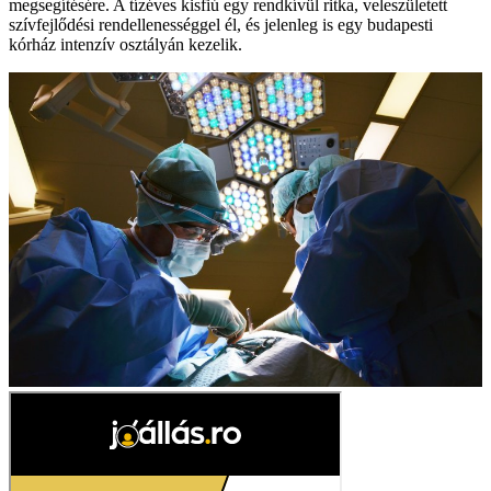
megsegítésére. A tízéves kisfiú egy rendkívül ritka, veleszületett
szívfejlődési rendellenességgel él, és jelenleg is egy budapesti
kórház intenzív osztályán kezelik.