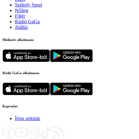
Székely Sport
Nőileg
Főtér
Rádió GaGa
Jóállás
Médiatér alkalmazás
Rádió GaGa alkalmazás
Kapcsolat
Írjon nekünk