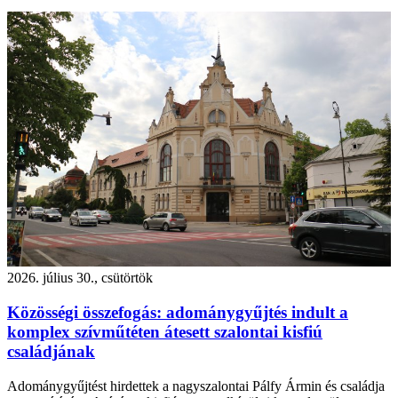
2026. július 30., csütörtök
Közösségi összefogás: adománygyűjtés indult a
komplex szívműtéten átesett szalontai kisfiú
családjának
Adománygyűjtést hirdettek a nagyszalontai Pálfy Ármin és családja