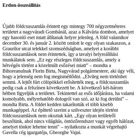
Erdon-összeállítás
Újabb földcsuszamlás érintett egy mintegy 700 négyzetméteres
területet a nagyváradi Gombánál, azaz a Kálvária dombon, amelyet
egy hasonló eset miatt állítanak helyre jelenleg. A föld valamikor
december 30. és január 2. között omlott le egy olyan szakaszon, a
Graurilor utcai telekkel szomszédságban, amelyet a korábbi
földcsuszamlások nem érintettek, így a tavalyi helyreállítási
munkálatok sem. „Ez egy részleges földcsuszamlás, amely a
hétvégén történt a közelmúlt esőzései miatt” – mondta a
Bihoreanulnak Florin Birta, Nagyvárad polgármestere, aki úgy véli,
hogy a jelenség nem fog megismétlődni. „Elvileg nem történhet
semmi. A lejtőt fúrt cölöpökkel erősítették meg, a földcsuszamlás
pedig csak a felszínen következett be. A következő két-három
hétben figyeljük a területet. Tekintettel az esős időjárásra, ha valami
komolyabb, mélyrehatóbb dologról van szó, az ki fog derülni” –
mondta Birta. A földet kedden takarították el több kisebb
munkagéppel. Az építtető szerint a szilveszter idején történt
földcsuszamlások nem okoztak kárt. „Egy olyan területről
beszélünk, ahol nincs világítás, öntözőrendszer vagy egyéb hálózat,
amelyet tönkre lehetne tenni" – nyilatkozta a munkát végrehajtó
Gavella cég igazgatója, Gheorghe Vajai.