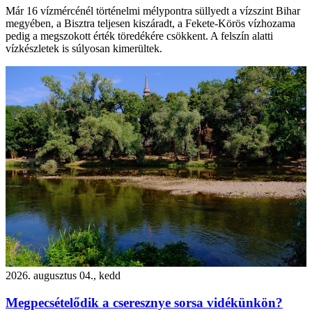
Már 16 vízmércénél történelmi mélypontra süllyedt a vízszint Bihar
megyében, a Bisztra teljesen kiszáradt, a Fekete-Körös vízhozama
pedig a megszokott érték töredékére csökkent. A felszín alatti
vízkészletek is súlyosan kimerültek.
2026. augusztus 04., kedd
Megpecsételődik a cseresznye sorsa vidékünkön?