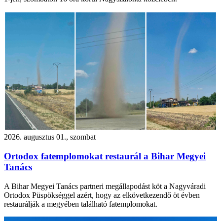
2026. augusztus 01., szombat
Ortodox fatemplomokat restaurál a Bihar Megyei
Tanács
A Bihar Megyei Tanács partneri megállapodást köt a Nagyváradi
Ortodox Püspökséggel azért, hogy az elkövetkezendő öt évben
restaurálják a megyében található fatemplomokat.