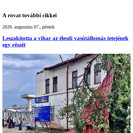
A rovat további cikkei
2026. augusztus 07., péntek
Leszakította a vihar az élesdi vasútállomás tetejének
egy részét