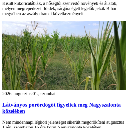
Kisült kukoricatáblák, a hőségtől szenvedő növények és állatok,
mélyen megrepedezett földek, sárgára égett legelők jelzik Bihar
megyében az aszály drámai következményeit.
2026. augusztus 01., szombat
Látványos porördögöt figyeltek meg Nagyszalonta
közelében
Nem mindennapi légköri jelenséget sikerült megörökíteni augusztus
1-jén, szombaton 16 óra körül Nagyszalonta közelében.