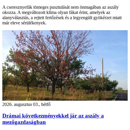
A cseresznyefák tömeges pusztulását nem önmagában az aszály
okozza. A megváltozott klíma olyan fákat érint, amelyek az
alanyválasztás, a rejtett fertőzések és a legyengült gyökérzet miatt
már eleve sérülékenyek.
2026. augusztus 03., hétfő
Drámai következményekkel jár az aszály a
mezőgazdaságban