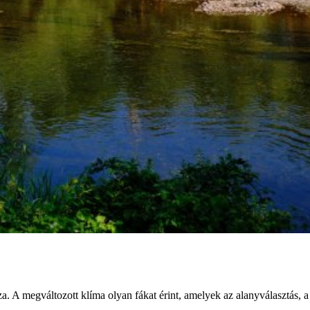
A megváltozott klíma olyan fákat érint, amelyek az alanyválasztás, a re