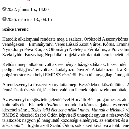
2022. június 15., 14:00
2026. március 13., 04:15
Szőke Ferenc
Hatodik alkalommal rendezte meg a szalacsi Örökzöld Asszonykórus a
vendégeken – Érmihályfalvi Veres László Zsolt Városi Kórus, Érmihá
Nyíradonyi Páva Kör, az Ottományi Nefelejcs Férfikórus, a Porcsalmi
Székelyhídi Búzavirág Népdalkör objektív okok miatt nem lehetett jel
Kettős ünnepi alkalom volt az esemény a házigazdáknak, hiszen idén 
pedig a világjárvány volt az akadályozó tényező. A találkozónak a Re
polgármester és a helyi RMDSZ részéről. Ezen túl anyagilag támogattá
A rendezvényt a főszervező nyitotta meg. Beszédében köszöntötte a 
fennállásuk évszámát, lélekben valóban illenek rájuk az elmondottak, h
Az eseményt megtisztelte jelenlétével Horváth Béla polgármester, aki 
kulturális élet. Kiemelt köszönetet mondott a kórus tagjainak és ve
idézettel zára:
„Teljes lelki élet zene nélkül nincs. Vannak a léleknek r
RMDSZ részéről Szabó Ödön képviselő ünnepelt együtt a résztvevőkk
találkozók nagyon jó hangulatú közösségi élmények, az emberek és a k
kórusnak!”
– fogalmazott Szabó Ödön, sok sikert kívánva a többi éne