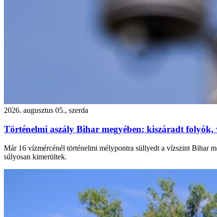
2026. augusztus 05., szerda
Történelmi aszály Bihar megyében: kiszáradt folyók, 
Már 16 vízmércénél történelmi mélypontra süllyedt a vízszint Bihar me
súlyosan kimerültek.