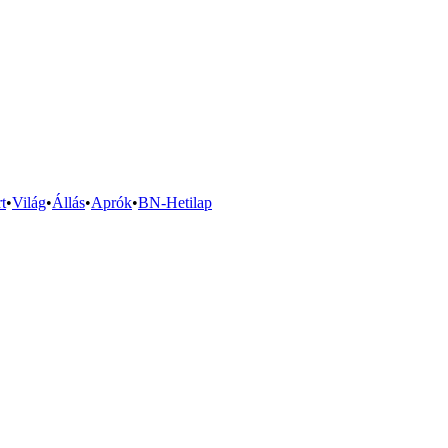
t
•
Világ
•
Állás
•
Aprók
•
BN-Hetilap