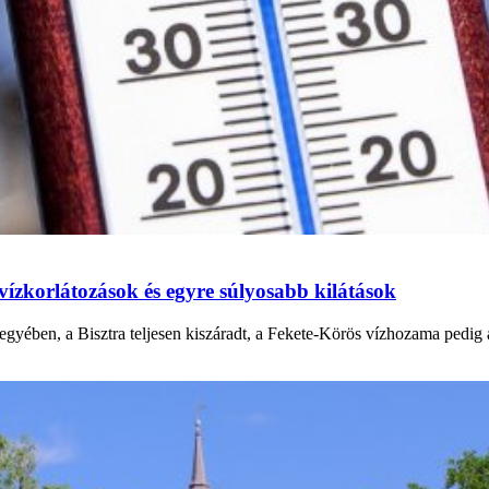
vízkorlátozások és egyre súlyosabb kilátások
gyében, a Bisztra teljesen kiszáradt, a Fekete-Körös vízhozama pedig a 