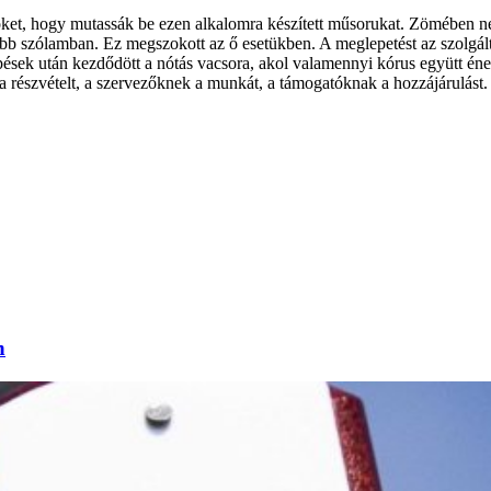
öket, hogy mutassák be ezen alkalomra készített műsorukat. Zömében né
öbb szólamban. Ez megszokott az ő esetükben. A meglepetést az szolgálta
pések után kezdődött a nótás vacsora, akol valamennyi kórus együtt éne
részvételt, a szervezőknek a munkát, a támogatóknak a hozzájárulást. 
n