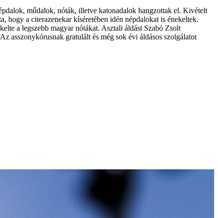
pdalok, műdalok, nóták, illetve katonadalok hangzottak el. Kivételt
, hogy a citerazenekar kíséretében idén népdalokat is énekeltek.
kelte a legszebb magyar nótákat. Asztali áldást Szabó Zsolt
Az asszonykórusnak gratulált és még sok évi áldásos szolgálatot