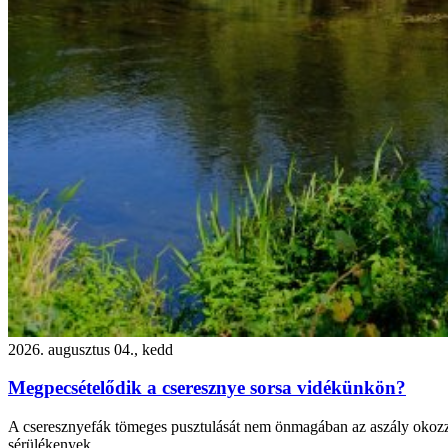
2026. augusztus 04., kedd
Megpecsételődik a cseresznye sorsa vidékünkön?
A cseresznyefák tömeges pusztulását nem önmagában az aszály okozza. 
sérülékenyek.