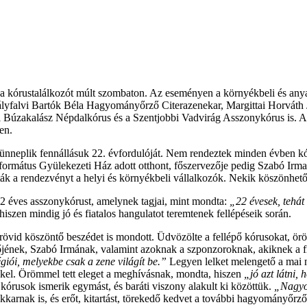
 kórustalálkozót múlt szombaton. Az eseményen a környékbeli és anyao
lyfalvi Bartók Béla Hagyományőrző Citerazenekar, Margittai Horváth J
 Búzakalász Népdalkórus és a Szentjobbi Vadvirág Asszonykórus is. A 
en.
ünneplik fennállásuk 22. évfordulóját. Nem rendeztek minden évben kór
formátus Gyülekezeti Ház adott otthont, főszervezője pedig Szabó Irma
k a rendezvényt a helyi és környékbeli vállalkozók. Nekik köszönhető 
22 éves asszonykórust, amelynek tagjai, mint mondta:
„22 évesek, tehát 
iszen mindig jó és fiatalos hangulatot teremtenek fellépéseik során.
rövid köszöntő beszédet is mondott. Üdvözölte a fellépő kórusokat, öröm
zetőjének, Szabó Irmának, valamint azoknak a szponzoroknak, akiknek a
égiói, melyekbe csak a zene világít be.”
Legyen lelket melengető a mai 
el. Örömmel tett eleget a meghívásnak, mondta, hiszen
„jó azt látni, 
órusok ismerik egymást, és baráti viszony alakult ki közöttük.
„Nagyon
kkarnak is, és erőt, kitartást, törekedő kedvet a további hagyományőr