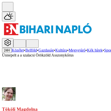
Közélet
•
Belföld
•
Gazdaság
•
Kultúra
•
Megyejáró
•
Kék hírek
•
Spor
24H
Ünnepelt a a szalacsi Örökzöld Asszonykórus
Tököli Magdolna