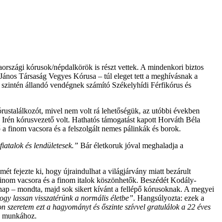
rszági kórusok/népdalkörök is részt vettek. A mindenkori biztos
ános Társaság Vegyes Kórusa – túl eleget tett a meghívásnak a
szintén állandó vendégnek számító Székelyhídi Férfikórus és
ustalálkozót, mivel nem volt rá lehetőségük, az utóbbi években
 Irén kórusvezető volt. Hathatós támogatást kapott Horváth Béla
a finom vacsora és a felszolgált nemes pálinkák és borok.
fiatalok és lendületesek.”
Bár életkoruk jóval meghaladja a
ét fejezte ki, hogy újraindulhat a világjárvány miatt bezárult
 finom vacsora és a finom italok köszönhetők. Beszédét Kodály-
nap – mondta, majd sok sikert kívánt a fellépő kórusoknak. A megyei
hogy lassan visszatérünk a normális életbe”.
Hangsúlyozta: ezek a
 szeretem ezt a hagyományt és őszinte szívvel gratulálok a 22 éves
ző munkához.