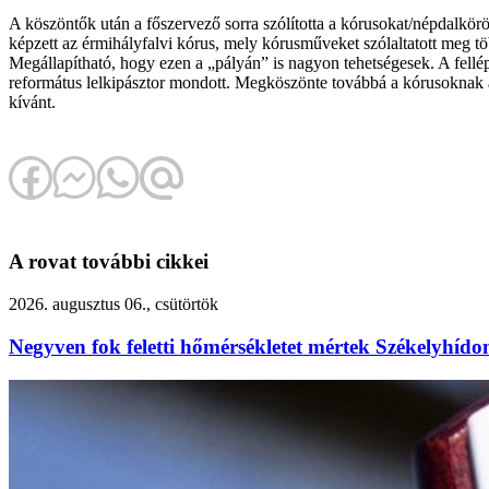
A köszöntők után a főszervező sorra szólította a kórusokat/népdalkör
képzett az érmihályfalvi kórus, mely kórusműveket szólaltatott meg t
Megállapítható, hogy ezen a „pályán” is nagyon tehetségesek. A fellé
református lelkipásztor mondott. Megköszönte továbbá a kórusoknak a 
kívánt.
A rovat további cikkei
2026. augusztus 06., csütörtök
Negyven fok feletti hőmérsékletet mértek Székelyhído