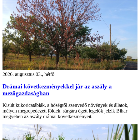
2026. augusztus 03., hétfő
Drámai következményekkel jár az aszály a
mezőgazdaságban
Kisült kukoricatáblák, a hőségtől szenvedő növények és állatok,
mélyen megrepedezett földek, sárgára égett legelők jelzik Bihar
megyében az aszály drámai következményeit.