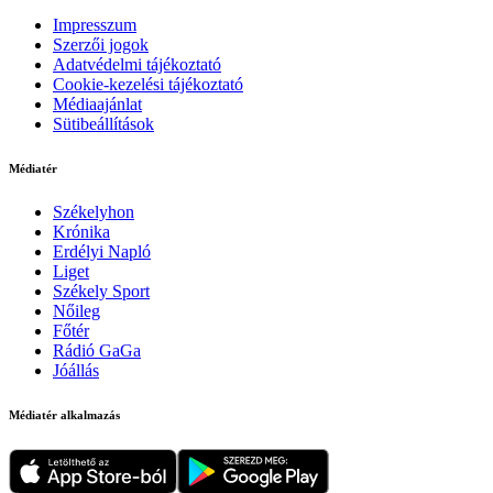
Impresszum
Szerzői jogok
Adatvédelmi tájékoztató
Cookie-kezelési tájékoztató
Médiaajánlat
Sütibeállítások
Médiatér
Székelyhon
Krónika
Erdélyi Napló
Liget
Székely Sport
Nőileg
Főtér
Rádió GaGa
Jóállás
Médiatér alkalmazás