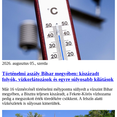
2026. augusztus 05., szerda
Történelmi aszály Bihar megyében: kiszáradt
folyók, vízkorlátozások és egyre súlyosabb kilátások
Már 16 vízmércénél történelmi mélypontra süllyedt a vízszint Bihar
megyében, a Bisztra teljesen kiszáradt, a Fekete-Körös vízhozama
pedig a megszokott érték töredékére csökkent. A felszín alatti
vízkészletek is súlyosan kimerültek.