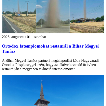
2026. augusztus 01., szombat
Ortodox fatemplomokat restaurál a Bihar Megyei
Tanács
A Bihar Megyei Tanács partneri megállapodást köt a Nagyváradi
Ortodox Püspökséggel azért, hogy az elkövetkezendő öt évben
restaurálják a megyében található fatemplomokat.