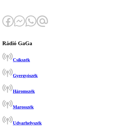
Rádió GaGa
Csíkszék
Gyergyószék
Háromszék
Marosszék
Udvarhelyszék