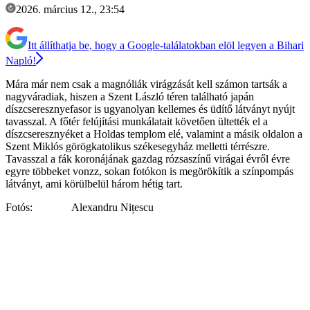
2026. március 12., 23:54
Itt állíthatja be, hogy a Google-találatokban elöl legyen a Bihari
Napló!
Mára már nem csak a magnóliák virágzását kell számon tartsák a
nagyváradiak, hiszen a Szent László téren található japán
díszcseresznyefasor is ugyanolyan kellemes és üdítő látványt nyújt
tavasszal. A főtér felújítási munkálatait követően ültették el a
díszcseresznyéket a Holdas templom elé, valamint a másik oldalon a
Szent Miklós görögkatolikus székesegyház melletti térrészre.
Tavasszal a fák koronájának gazdag rózsaszínű virágai évről évre
egyre többeket vonzz, sokan fotókon is megörökítik a színpompás
látványt, ami körülbelül három hétig tart.
Fotós: Alexandru Nițescu