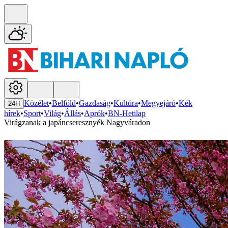
Közélet
•
Belföld
•
Gazdaság
•
Kultúra
•
Megyejáró
•
Kék
24H
hírek
•
Sport
•
Világ
•
Állás
•
Aprók
•
BN-Hetilap
Virágzanak a japáncseresznyék Nagyváradon