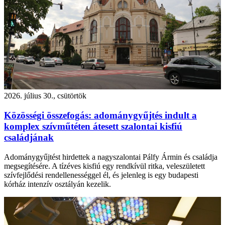
2026. július 30., csütörtök
Közösségi összefogás: adománygyűjtés indult a
komplex szívműtéten átesett szalontai kisfiú
családjának
Adománygyűjtést hirdettek a nagyszalontai Pálfy Ármin és családja
megsegítésére. A tízéves kisfiú egy rendkívül ritka, veleszületett
szívfejlődési rendellenességgel él, és jelenleg is egy budapesti
kórház intenzív osztályán kezelik.