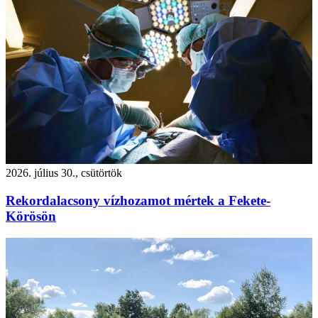
2026. július 30., csütörtök
Rekordalacsony vízhozamot mértek a Fekete-
Körösön