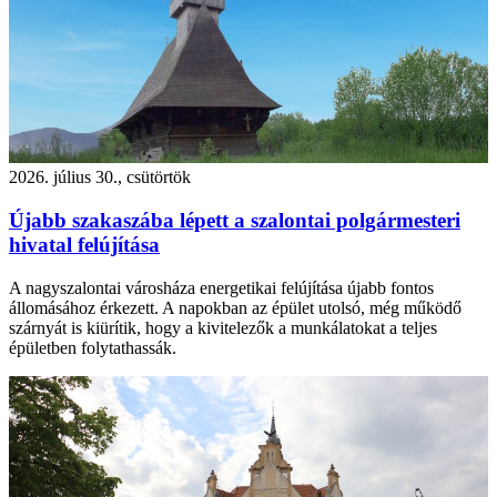
2026. július 30., csütörtök
Újabb szakaszába lépett a szalontai polgármesteri
hivatal felújítása
A nagyszalontai városháza energetikai felújítása újabb fontos
állomásához érkezett. A napokban az épület utolsó, még működő
szárnyát is kiürítik, hogy a kivitelezők a munkálatokat a teljes
épületben folytathassák.