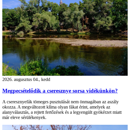
2026. augusztus 04., kedd
Megpecsételődik a cseresznye sorsa vidékünkön?
A cseresznyefák tömeges pusztulását nem önmagában az aszály
okozza. A megváltozott klíma olyan fákat érint, amelyek az
alanyválasztás, a rejtett fertőzések és a legyengült gyökérzet miatt
már eleve sérülékenyek.