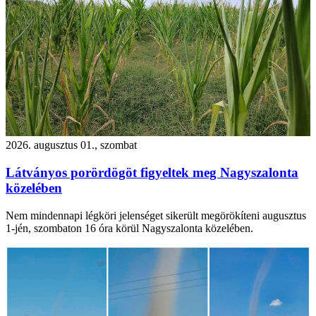
2026. augusztus 01., szombat
Látványos porördögöt figyeltek meg Nagyszalonta
közelében
Nem mindennapi légköri jelenséget sikerült megörökíteni augusztus
1-jén, szombaton 16 óra körül Nagyszalonta közelében.