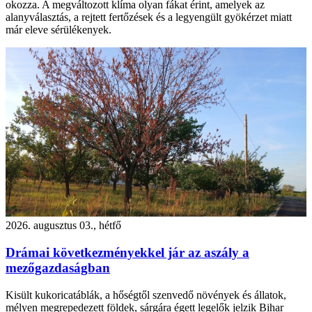
okozza. A megváltozott klíma olyan fákat érint, amelyek az
alanyválasztás, a rejtett fertőzések és a legyengült gyökérzet miatt
már eleve sérülékenyek.
2026. augusztus 03., hétfő
Drámai következményekkel jár az aszály a
mezőgazdaságban
Kisült kukoricatáblák, a hőségtől szenvedő növények és állatok,
mélyen megrepedezett földek, sárgára égett legelők jelzik Bihar