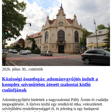
2026. július 30., csütörtök
Közösségi összefogás: adománygyűjtés indult a
komplex szívműtéten átesett szalontai kisfiú
családjának
Adománygyűjtést hirdettek a nagyszalontai Pálfy Ármin és családja
megsegítésére. A tízéves kisfiú egy rendkívül ritka, veleszületett
szívfejlődési rendellenességgel él, és jelenleg is egy budapesti