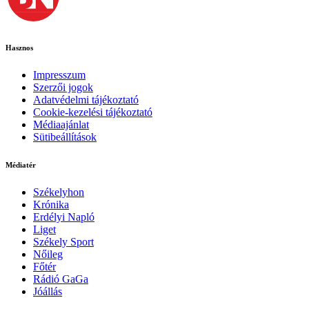
Hasznos
Impresszum
Szerzői jogok
Adatvédelmi tájékoztató
Cookie-kezelési tájékoztató
Médiaajánlat
Sütibeállítások
Médiatér
Székelyhon
Krónika
Erdélyi Napló
Liget
Székely Sport
Nőileg
Főtér
Rádió GaGa
Jóállás