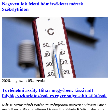
Negyven fok feletti hőmérsékletet mértek
Székelyhídon
2026. augusztus 05., szerda
Történelmi aszály Bihar megyében: kiszáradt
folyók, vízkorlátozások és egyre súlyosabb kilátások
Már 16 vízmércénél történelmi mélypontra süllyedt a vízszint Bihar
megyében, a Bisztra teljesen kiszáradt, a Fekete-Körös vízhozama