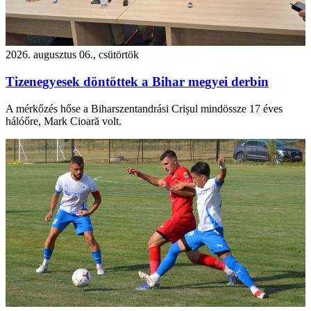
2026. augusztus 06., csütörtök
Tizenegyesek döntöttek a Bihar megyei derbin
A mérkőzés hőse a Biharszentandrási Crișul mindössze 17 éves
hálóőre, Mark Cioară volt.