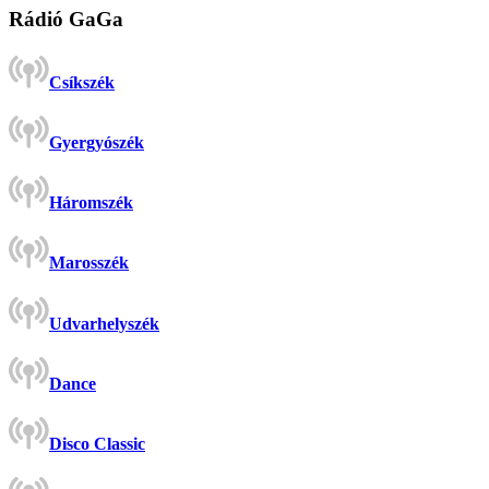
Rádió GaGa
Csíkszék
Gyergyószék
Háromszék
Marosszék
Udvarhelyszék
Dance
Disco Classic