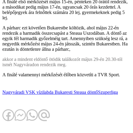
A finálé első mérkőzését május 15-én, pénteken 20 órától rendezik,
a másodikat pedig május 17-én, ugyancsak 20 órás kezdettel. A
belépőjegyek ára felnőttek számára 20 lej, gyermekeknek pedig 5
lej.
A párharc ezt követően Bukarestbe költözik, ahol május 22-én
rendezik a harmadik összecsapást a Steaua Uszodában. A döntő az
egyik fél harmadik győzelméig tart. Amennyiben szükség lesz rá, a
negyedik mérkőzést május 24-én játsszák, szintén Bukarestben. Ha
ezután is döntetlenre állna a párharc,
akkor a mindent eldöntő ötödik találkozót május 29-én 20.30-tól
ismét Nagyváradon rendezik meg.
A finálé valamennyi mérkőzését élőben közvetíti a TVR Sport.
Nagyváradi VSK
vízilabda
Bukaresti Steaua
döntő
Szuperliga