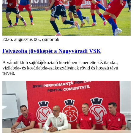
2026. augusztus 06., csütörtök
Felvázolta jövőképét a Nagyváradi VSK
A váradi klub sajtótájékoztató keretében ismertette kézilabda-,
vízilabda- és kosárlabda-szakosztályának rövid és hosszú távú
terveit.