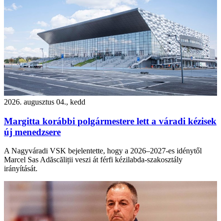
2026. augusztus 04., kedd
Margitta korábbi polgármestere lett a váradi kézisek
új menedzsere
A Nagyváradi VSK bejelentette, hogy a 2026–2027-es idénytől
Marcel Sas Adăscăliții veszi át férfi kézilabda-szakosztály
irányítását.