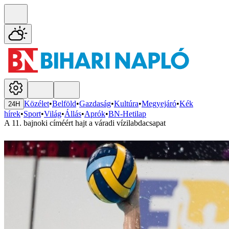
Közélet
•
Belföld
•
Gazdaság
•
Kultúra
•
Megyejáró
•
Kék
24H
hírek
•
Sport
•
Világ
•
Állás
•
Aprók
•
BN-Hetilap
A 11. bajnoki címéért hajt a váradi vízilabdacsapat