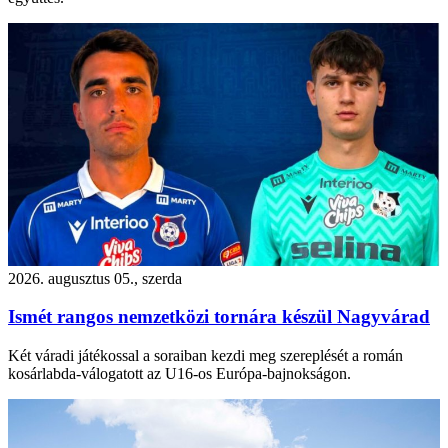
2026. augusztus 05., szerda
Ismét rangos nemzetközi tornára készül Nagyvárad
Két váradi játékossal a soraiban kezdi meg szereplését a román
kosárlabda-válogatott az U16-os Európa-bajnokságon.