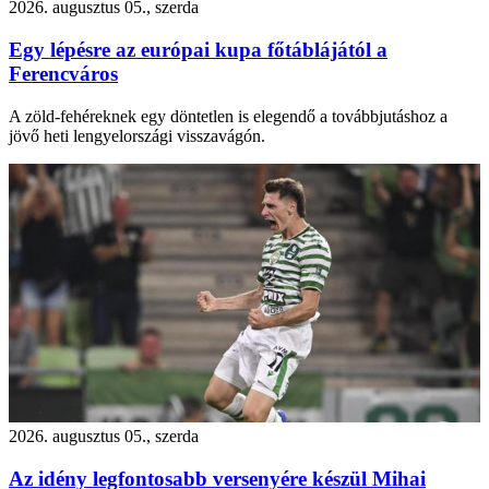
2026. augusztus 05., szerda
Egy lépésre az európai kupa főtáblájától a
Ferencváros
A zöld-fehéreknek egy döntetlen is elegendő a továbbjutáshoz a
jövő heti lengyelországi visszavágón.
2026. augusztus 05., szerda
Az idény legfontosabb versenyére készül Mihai