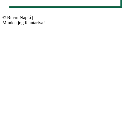
©
Bihari Napló
|
Minden jog fenntartva!