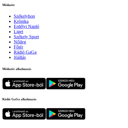
Médiatér
Székelyhon
Krónika
Erdélyi Napló
Liget
Székely Sport
Nőileg
Főtér
Rádió GaGa
Jóállás
Médiatér alkalmazás
Rádió GaGa alkalmazás