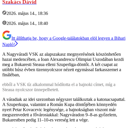
Szakács Dávid
2026. május 14., 18:36
2026. május 14., 18:40
Itt állíthatja be, hogy a Google-találatokban elöl legyen a Bihari
Napló!
A Nagyváradi VSK az alapszakasz megnyerésének köszönhetően
hazai medencében, a Ioan Alexandrescu Olimpiai Uszodában kezdi
meg a Bukaresti Steaua elleni Szuperliga-döntőt. A két csapat az
utóbbi húsz évben tizennyolcszor nézett egymással farkasszemet a
fináléban,
ebből a VSK tíz alkalommal hódította el a bajnoki címet, míg a
Steaua nyolcszor ünnepelhetett.
A váradiak az idei szezonban négyszer találkoztak a katonacsapattal.
A Szuperkupa, valamint a Román Kupa döntőjében könnyedén
nyert Petar Kovacevic legénysége, a bajnokságban viszont már
megszenvedett a fővárosiakkal: Nagyváradon 9–8-as győzelem,
Bukarestben pedig 11–10-es vereség lett a vége.