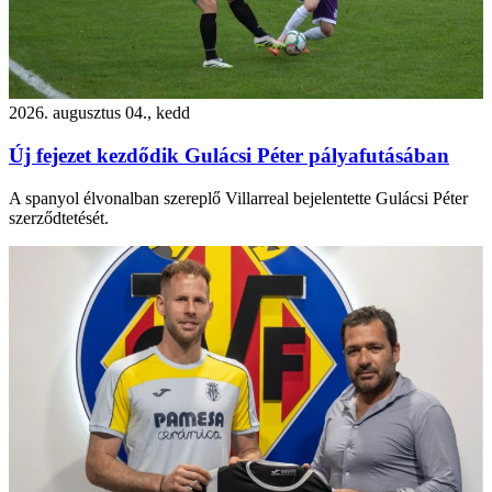
2026. augusztus 04., kedd
Új fejezet kezdődik Gulácsi Péter pályafutásában
A spanyol élvonalban szereplő Villarreal bejelentette Gulácsi Péter
szerződtetését.