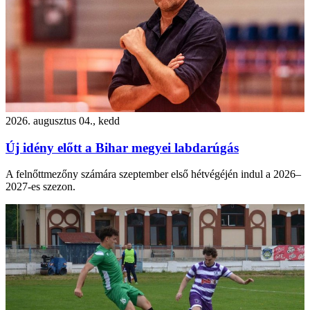
2026. augusztus 04., kedd
Új idény előtt a Bihar megyei labdarúgás
A felnőttmezőny számára szeptember első hétvégéjén indul a 2026–
2027-es szezon.