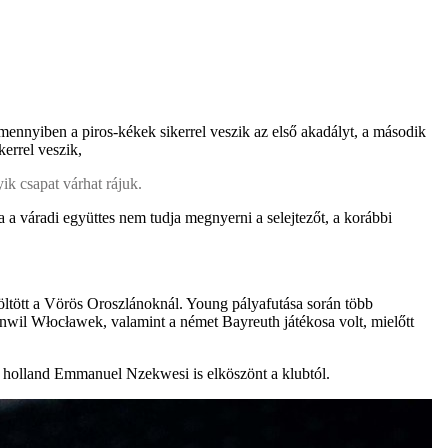
nnyiben a piros-kékek sikerrel veszik az első akadályt, a második
errel veszik,
ik csapat várhat rájuk.
a a váradi együttes nem tudja megnyerni a selejtezőt, a korábbi
öltött a Vörös Oroszlánoknál. Young pályafutása során több
nwil Włocławek, valamint a német Bayreuth játékosa volt, mielőtt
a holland Emmanuel Nzekwesi is elköszönt a klubtól.