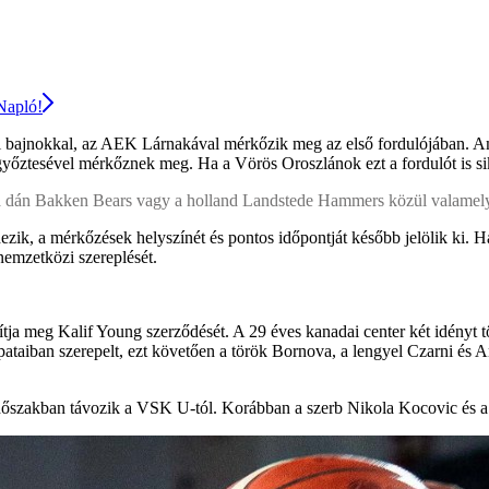
 Napló!
i bajnokkal, az AEK Lárnakával mérkőzik meg az első fordulójában. Ame
őztesével mérkőznek meg. Ha a Vörös Oroszlánok ezt a fordulót is sik
as, a dán Bakken Bears vagy a holland Landstede Hammers közül valamely
ezik, a mérkőzések helyszínét és pontos időpontját később jelölik ki. H
emzetközi szereplését.
ja meg Kalif Young szerződését. A 29 éves kanadai center két idényt t
ataiban szerepelt, ezt követően a török Bornova, a lengyel Czarni és A
si időszakban távozik a VSK U-tól. Korábban a szerb Nikola Kocovic és 