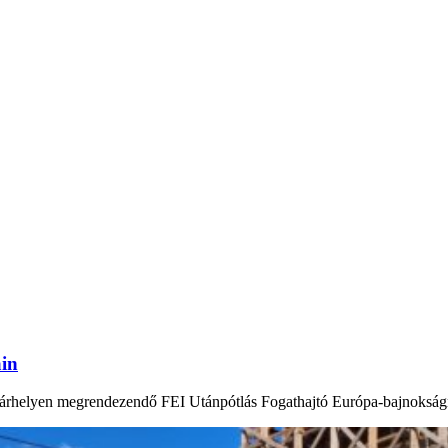
áin
ásárhelyen megrendezendő FEI Utánpótlás Fogathajtó Európa-bajnokság