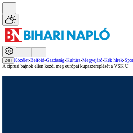
Közélet
•
Belföld
•
Gazdaság
•
Kultúra
•
Megyejáró
•
Kék hírek
•
Spor
24H
A ciprusi bajnok ellen kezdi meg európai kupaszereplését a VSK U