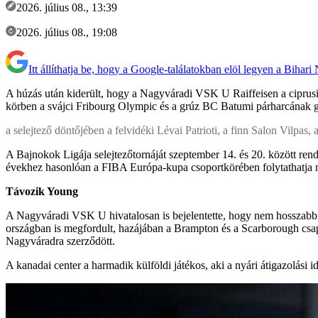
2026. július 08., 13:39
2026. július 08., 19:08
Itt állíthatja be, hogy a Google-találatokban elöl legyen a Bihari
A húzás után kiderült, hogy a Nagyváradi VSK U Raiffeisen a ciprus
körben a svájci Fribourg Olympic és a grúz BC Batumi párharcának gy
a selejtező döntőjében a felvidéki Lévai Patrioti, a finn Salon Vilp
A Bajnokok Ligája selejtezőtornáját szeptember 14. és 20. között rend
évekhez hasonlóan a FIBA Európa-kupa csoportkörében folytathatja n
Távozik Young
A Nagyváradi VSK U hivatalosan is bejelentette, hogy nem hosszabbít
országban is megfordult, hazájában a Brampton és a Scarborough csap
Nagyváradra szerződött.
A kanadai center a harmadik külföldi játékos, aki a nyári átigazolá