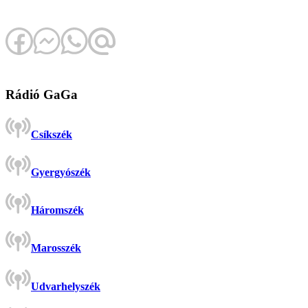
Rádió GaGa
Csíkszék
Gyergyószék
Háromszék
Marosszék
Udvarhelyszék