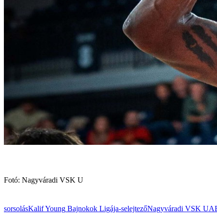
Fotó: Nagyváradi VSK U
sorsolás
Kalif Young
Bajnokok Ligája-selejtező
Nagyváradi VSK U
AE