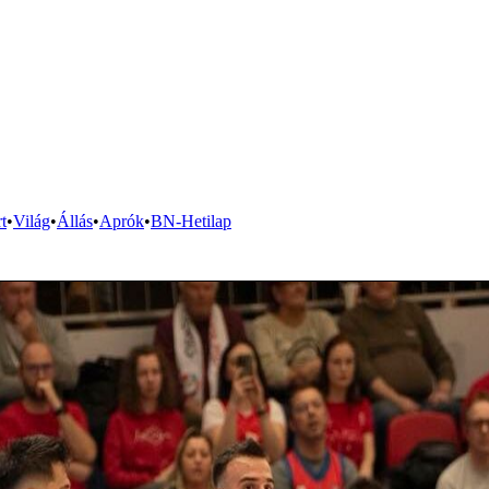
t
•
Világ
•
Állás
•
Aprók
•
BN-Hetilap