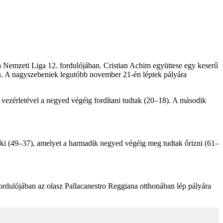
emzeti Liga 12. fordulójában. Cristian Achim együttese egy keserű
en. A nagyszebeniek legutóbb november 21-én léptek pályára
 vezérletével a negyed végéig fordítani tudtak (20–18). A második
k ki (49–37), amelyet a harmadik negyed végéig meg tudtak őrizni (61–
dulójában az olasz Pallacanestro Reggiana otthonában lép pályára