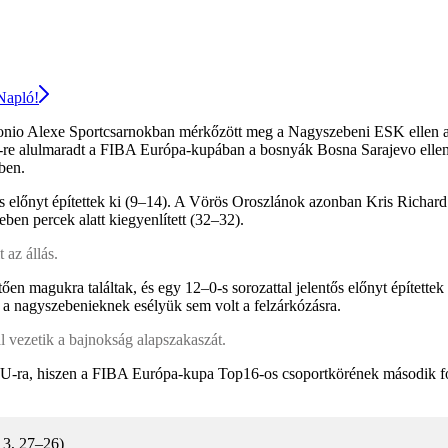
 Napló!
io Alexe Sportcsarnokban mérkőzött meg a Nagyszebeni ESK ellen a N
–84-re alulmaradt a FIBA Európa-kupában a bosnyák Bosna Sarajevo ell
ben.
s előnyt építettek ki (9–14). A Vörös Oroszlánok azonban Kris Richard
ben percek alatt kiegyenlített (32–32).
 az állás.
en magukra találtak, és egy 12–0-s sorozattal jelentős előnyt építette
 a nagyszebenieknek esélyük sem volt a felzárkózásra.
vezetik a bajnokság alapszakaszát.
-ra, hiszen a FIBA Európa-kupa Top16-os csoportkörének második for
13, 27–26)