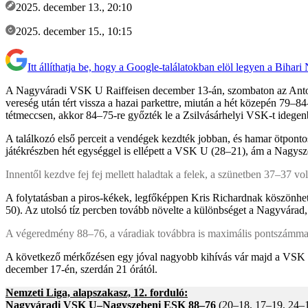
2025. december 13., 20:10
2025. december 15., 10:15
Itt állíthatja be, hogy a Google-találatokban elöl legyen a Bihari
A Nagyváradi VSK U Raiffeisen december 13-án, szombaton az Anton
vereség után tért vissza a hazai parkettre, miután a hét közepén 79
tétmeccsen, akkor 84–75-re győzték le a Zsilvásárhelyi VSK-t idegen
A találkozó első perceit a vendégek kezdték jobban, és hamar ötponto
játékrészben hét egységgel is ellépett a VSK U (28–21), ám a Nagysze
Innentől kezdve fej fej mellett haladtak a felek, a szünetben 37–37 volt
A folytatásban a piros-kékek, legfőképpen Kris Richardnak köszönhető
50). Az utolsó tíz percben tovább növelte a különbséget a Nagyvárad,
A végeredmény 88–76, a váradiak továbbra is maximális pontszámmal 
A következő mérkőzésen egy jóval nagyobb kihívás vár majd a VSK U
december 17-én, szerdán 21 órától.
Nemzeti Liga, alapszakasz, 12. forduló:
Nagyváradi VSK U–Nagyszebeni ESK 88–76
(20–18, 17–19, 24–