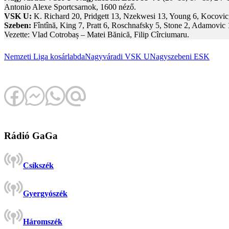
Antonio Alexe Sportcsarnok, 1600 néző.
VSK U:
K. Richard 20, Pridgett 13, Nzekwesi 13, Young 6, Kocovic,
Szeben:
Fîntînă, King 7, Pratt 6, Roschnafsky 5, Stone 2, Adamovic 
Vezette: Vlad Cotrobaș – Matei Bănică, Filip Cîrciumaru.
Nemzeti Liga
kosárlabda
Nagyváradi VSK U
Nagyszebeni ESK
Rádió GaGa
Csíkszék
Gyergyószék
Háromszék