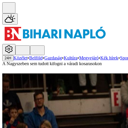
Közélet
•
Belföld
•
Gazdaság
•
Kultúra
•
Megyejáró
•
Kék hírek
•
Spor
24H
A Nagyszeben sem tudott kifogni a váradi kosarasokon