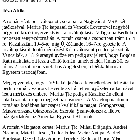
2026. március 12., 23:54
Jósa Attila
A román vízilabda-válogatott, soraiban a Nagyváradi VSK két
játékosával, Marius Țic kapussal és Vancsik Leventével négyből
négy mérkőzést nyerve kivívta a továbbjutást a Világkupa Berlinben
rendezett selejtezőtornáján. A román csapat a csoportban Iránt 15–4-
re, Kazahsztánt 19–5-re, míg Új-Zélandot 16–7-re győzte le. A
továbbjutásról döntő mérkőzést Kína válogatottja ellen játszották
Vancsikék, a 18–9 arányú győzelem pedig azt jelenti, hogy Bogdan
Rath alakulata ott lesz a döntő tornán, amelyet idén június 30. és
július 2. között rendeznek Los Angelesben, a Dél-kaliforniai
Egyetem uszodájában.
Megjegyzendő, hogy a VSK két játékosa kiemelkedően teljesített a
berlini tornán. Vancsik Levente az Irán elleni győzelem alkalmával
lett a mérkőzés embere, Marius Țic pedig a Kazahsztán elleni
találkozó után kapta meg ezt az elismerést. A Világkupára döntő
tornájára korábban hat csapat kvalifikálta magát: Görögország,
Magyarország, Olaszország, Szerbia, Spanyolország, illetve
házigazdaként az Amerikai Egyesült Államok.
A román válogatott kerete: Marius Țic, Mihai Drăgușin, Andrei
Neamțu, Matei Lutescu, Tudor Fulea, Victor Antipa, Andrei
Prioteasa, David Bota, Andrei Țepeluș, Răducu Dincă, Vlad