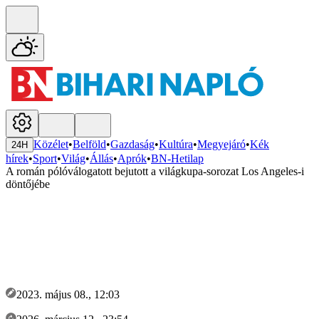
Közélet
•
Belföld
•
Gazdaság
•
Kultúra
•
Megyejáró
•
Kék
24H
hírek
•
Sport
•
Világ
•
Állás
•
Aprók
•
BN-Hetilap
A román pólóválogatott bejutott a világkupa-sorozat Los Angeles-i
döntőjébe
2023. május 08., 12:03