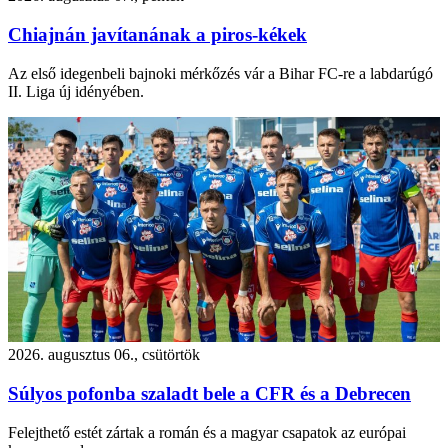
Chiajnán javítanának a piros-kékek
Az első idegenbeli bajnoki mérkőzés vár a Bihar FC-re a labdarúgó
II. Liga új idényében.
2026. augusztus 06., csütörtök
Súlyos pofonba szaladt bele a CFR és a Debrecen
Felejthető estét zártak a román és a magyar csapatok az európai