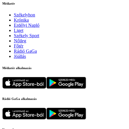
Médiatér
Székelyhon
Krónika
Erdélyi Napló
Liget
Székely Sport
Nőileg
Főtér
Rádió GaGa
Jóállás
Médiatér alkalmazás
Rádió GaGa alkalmazás