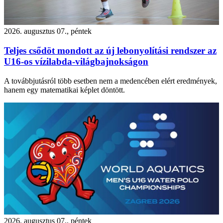
2026. augusztus 07., péntek
Teljes csődöt mondott az új lebonyolítási rendszer az
U16-os vízilabda-világbajnokságon
A továbbjutásról több esetben nem a medencében elért eredmények,
hanem egy matematikai képlet döntött.
2026. augusztus 07., péntek