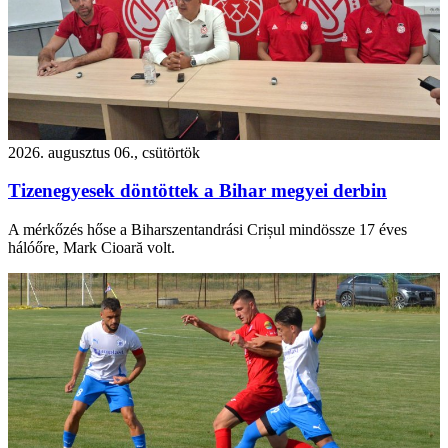
2026. augusztus 06., csütörtök
Tizenegyesek döntöttek a Bihar megyei derbin
A mérkőzés hőse a Biharszentandrási Crișul mindössze 17 éves
hálóőre, Mark Cioară volt.