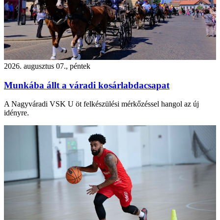
2026. augusztus 07., péntek
Munkába állt a váradi kosárlabdacsapat
A Nagyváradi VSK U öt felkészülési mérkőzéssel hangol az új
idényre.