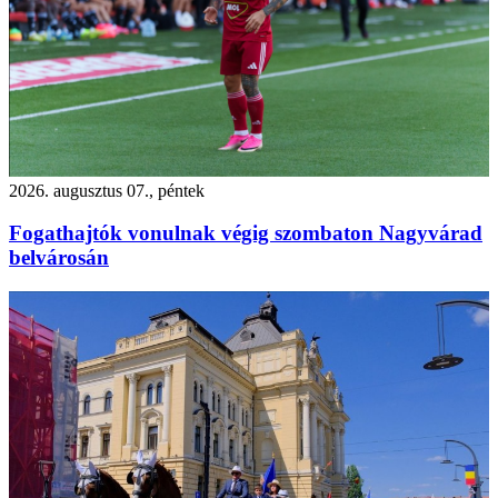
2026. augusztus 07., péntek
Fogathajtók vonulnak végig szombaton Nagyvárad
belvárosán