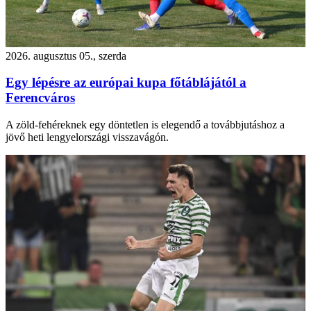
2026. augusztus 05., szerda
Egy lépésre az európai kupa főtáblájától a
Ferencváros
A zöld-fehéreknek egy döntetlen is elegendő a továbbjutáshoz a
jövő heti lengyelországi visszavágón.