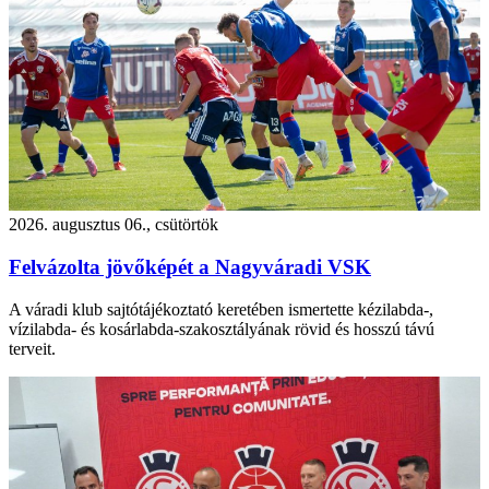
2026. augusztus 06., csütörtök
Felvázolta jövőképét a Nagyváradi VSK
A váradi klub sajtótájékoztató keretében ismertette kézilabda-,
vízilabda- és kosárlabda-szakosztályának rövid és hosszú távú
terveit.