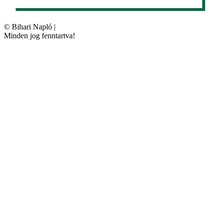
©
Bihari Napló
|
Minden jog fenntartva!