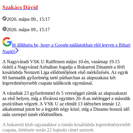
Szakács Dávid
2026. május 09., 15:17
2026. május 09., 15:17
Itt állíthatja be, hogy a Google-találatokban elöl legyen a Bihari
Napló!
A Nagyváradi VSK U Raiffeisen május 10-én, vasárnap 19.15
órától a Nagyvárad Arénában fogadja a Bukaresti Dinamót a férfi
kosárlabda Nemzeti Liga elődöntőjének első mérkőzésén. Az egyik
fél harmadik győzelméig tartó párharcban az alapszakasz két
legeredményesebb csapata találkozik egymással.
A váradiak 23 győzelemmel és 5 vereséggel zárták az alapszakaszt
az első helyen, míg a fővárosi együttes 20–8-as mérleggel a második
pozícióban végzett. A VSK U az elmúlt 13 idényben immár 12.
alkalommal jutott be a legjobb négy közé, míg a Dinamo hosszú idő
után szerepel ismét elődöntőben.
A bukaresti klub ugyanakkor a román kosárlabda legeredményesebb
csapata, története során 22 bajnoki címet szerzett.