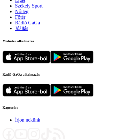
Liget
Székely Sport
Nőileg
Főtér
Rádió GaGa
Jóállás
Médiatér alkalmazás
Rádió GaGa alkalmazás
Kapcsolat
Írjon nekünk