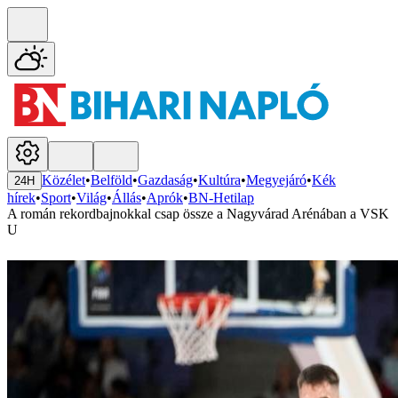
Közélet
•
Belföld
•
Gazdaság
•
Kultúra
•
Megyejáró
•
Kék
24H
hírek
•
Sport
•
Világ
•
Állás
•
Aprók
•
BN-Hetilap
A román rekordbajnokkal csap össze a Nagyvárad Arénában a VSK
U