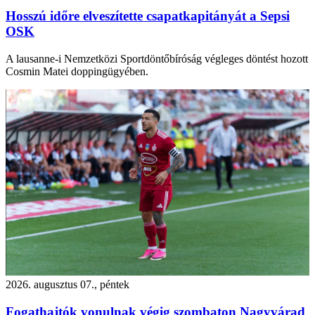
Hosszú időre elveszítette csapatkapitányát a Sepsi
OSK
A lausanne-i Nemzetközi Sportdöntőbíróság végleges döntést hozott
Cosmin Matei doppingügyében.
2026. augusztus 07., péntek
Fogathajtók vonulnak végig szombaton Nagyvárad