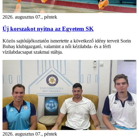
2026. augusztus 07., péntek
Új korszakot nyitna az Egyetem SK
Közös sajtótájékoztatón ismertette a következő idény terveit Sorin
Buhaș klubigazgató, valamint a női kézilabda- és a férfi
vízilabdacsapat szakmai stábja.
2026. augusztus 07., péntek