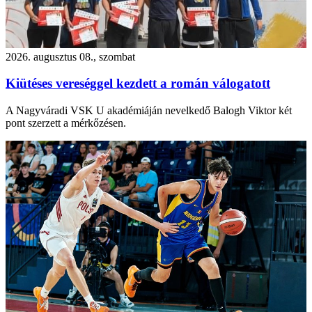
2026. augusztus 08., szombat
Kiütéses vereséggel kezdett a román válogatott
A Nagyváradi VSK U akadémiáján nevelkedő Balogh Viktor két
pont szerzett a mérkőzésen.