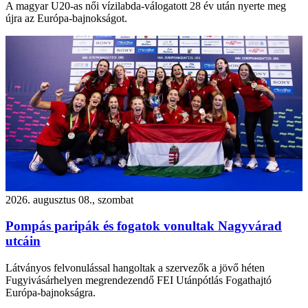
A magyar U20-as női vízilabda-válogatott 28 év után nyerte meg
újra az Európa-bajnokságot.
2026. augusztus 08., szombat
Pompás paripák és fogatok vonultak Nagyvárad
utcáin
Látványos felvonulással hangoltak a szervezők a jövő héten
Fugyivásárhelyen megrendezendő FEI Utánpótlás Fogathajtó
Európa-bajnokságra.