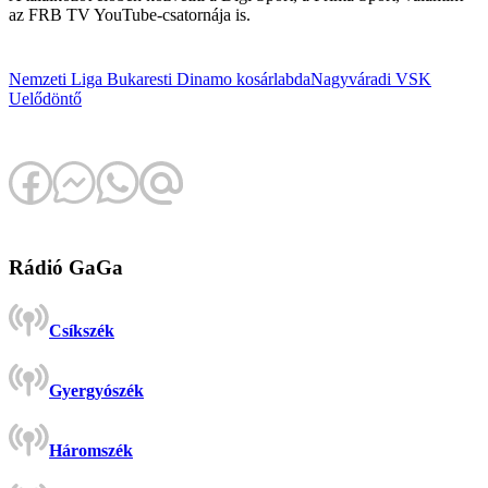
az FRB TV YouTube-csatornája is.
Nemzeti Liga
Bukaresti Dinamo
kosárlabda
Nagyváradi VSK
U
elődöntő
Rádió GaGa
Csíkszék
Gyergyószék
Háromszék