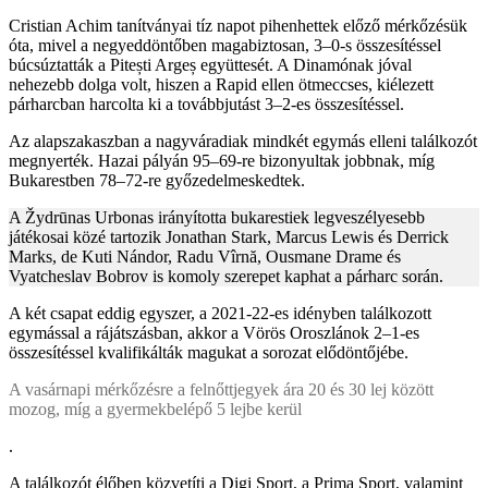
Cristian Achim tanítványai tíz napot pihenhettek előző mérkőzésük
óta, mivel a negyeddöntőben magabiztosan, 3–0-s összesítéssel
búcsúztatták a Pitești Argeș együttesét. A Dinamónak jóval
nehezebb dolga volt, hiszen a Rapid ellen ötmeccses, kiélezett
párharcban harcolta ki a továbbjutást 3–2-es összesítéssel.
Az alapszakaszban a nagyváradiak mindkét egymás elleni találkozót
megnyerték. Hazai pályán 95–69-re bizonyultak jobbnak, míg
Bukarestben 78–72-re győzedelmeskedtek.
A Žydrūnas Urbonas irányította bukarestiek legveszélyesebb
játékosai közé tartozik Jonathan Stark, Marcus Lewis és Derrick
Marks, de Kuti Nándor, Radu Vîrnă, Ousmane Drame és
Vyatcheslav Bobrov is komoly szerepet kaphat a párharc során.
A két csapat eddig egyszer, a 2021-22-es idényben találkozott
egymással a rájátszásban, akkor a Vörös Oroszlánok 2–1-es
összesítéssel kvalifikálták magukat a sorozat elődöntőjébe.
A vasárnapi mérkőzésre a felnőttjegyek ára 20 és 30 lej között
mozog, míg a gyermekbelépő 5 lejbe kerül
.
A találkozót élőben közvetíti a Digi Sport, a Prima Sport, valamint