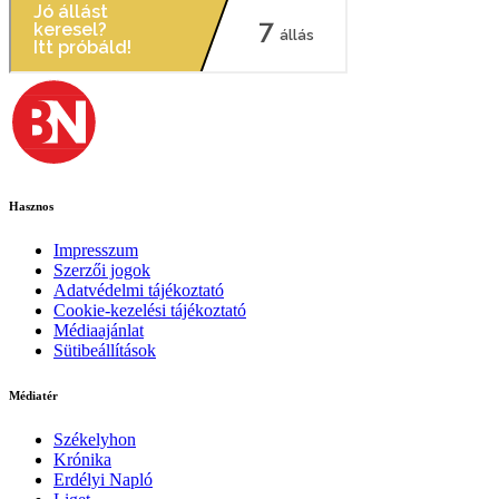
Hasznos
Impresszum
Szerzői jogok
Adatvédelmi tájékoztató
Cookie-kezelési tájékoztató
Médiaajánlat
Sütibeállítások
Médiatér
Székelyhon
Krónika
Erdélyi Napló