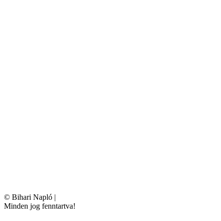
©
Bihari Napló
|
Minden jog fenntartva!