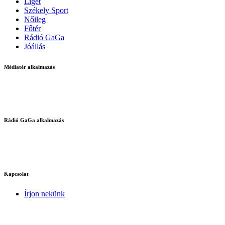
Liget
Székely Sport
Nőileg
Főtér
Rádió GaGa
Jóállás
Médiatér alkalmazás
Rádió GaGa alkalmazás
Kapcsolat
Írjon nekünk