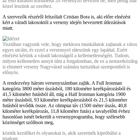
az első kiíráson körülbelül 20 versenyző nevezett be, idén pedig már
közel leszünk az ezerhez.
A szervezők részéről felszólalt Cristian Bora is, aki előre elnézést
kért a váradi lakosoktól a verseny idején bevezetett útlezárások
miatt.
Tisztában vagyunk vele, hogy mekkora munkálatok zajlanak a város
egyes utcáin, és ezzel a versennyel ráteszünk egy lapáttal. Ezért
elnézést kérünk a váradi lakosságtól a kellemetlenségért. Tudom,
milyen kellemetlen annyit ülni a forgalomban, de ez a nemzetközileg
is elismert verseny Nagyvárad számára turisztikai szempontból is
előnyös.
A rendezvény három versenyszámban zajlik. A Full Ironman
kategória 3800 méter úszásból, 180 kilométer kerékpározásból és
41,5 kilométer futásból áll, míg a Half Ironman kategória 1900
méter úszásból, 93 kilométer kerékpározásból és 21,5 kilométer
futásból tevődik össze. Az olimpiai táv (1500 méter úszás, 40,8
kilométer kerékpározás, 11,8 kilométer futás) a tavalyelőtti évhez
hasonlóan ismét bekerült a versenyprogramba, hogy szélesebb
közönséget szólítson meg,
köztük kezdőket és olyanokat is, akik szeretnék kipróbálni a
triatlont.