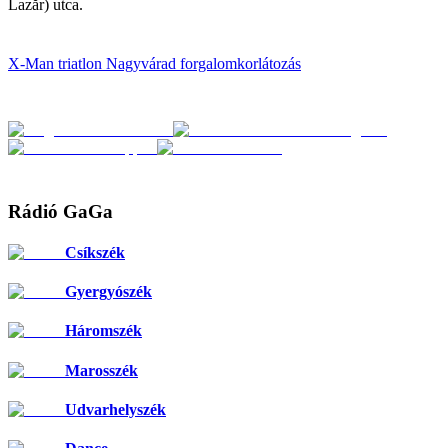
Lazăr) utca.
X-Man
triatlon
Nagyvárad
forgalomkorlátozás
Rádió GaGa
Csíkszék
Gyergyószék
Háromszék
Marosszék
Udvarhelyszék