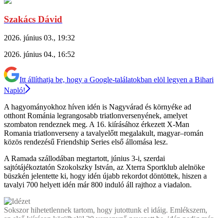
Szakács Dávid
2026. június 03., 19:32
2026. június 04., 16:52
Itt állíthatja be, hogy a Google-találatokban elöl legyen a Bihari
Napló!
A hagyományokhoz híven idén is Nagyvárad és környéke ad
otthont Románia legrangosabb triatlonversenyének, amelyet
szombaton rendeznek meg. A 16. kiírásához érkezett X-Man
Romania triatlonverseny a tavalyelőtt megalakult, magyar–román
közös rendezésű Friendship Series első állomása lesz.
A Ramada szállodában megtartott, június 3-i, szerdai
sajtótájékoztatón Szokolszky István, az Xterra Sportklub alelnöke
büszkén jelentette ki, hogy idén újabb rekordot döntöttek, hiszen a
tavalyi 700 helyett idén már 800 induló áll rajthoz a viadalon.
Sokszor hihetetlennek tartom, hogy jutottunk el idáig. Emlékszem,