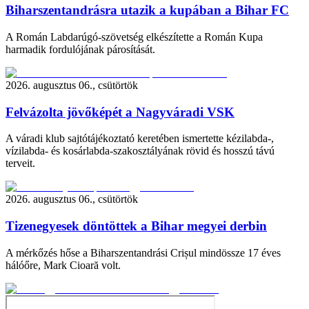
Biharszentandrásra utazik a kupában a Bihar FC
A Román Labdarúgó-szövetség elkészítette a Román Kupa
harmadik fordulójának párosítását.
2026. augusztus 06., csütörtök
Felvázolta jövőképét a Nagyváradi VSK
A váradi klub sajtótájékoztató keretében ismertette kézilabda-,
vízilabda- és kosárlabda-szakosztályának rövid és hosszú távú
terveit.
2026. augusztus 06., csütörtök
Tizenegyesek döntöttek a Bihar megyei derbin
A mérkőzés hőse a Biharszentandrási Crișul mindössze 17 éves
hálóőre, Mark Cioară volt.