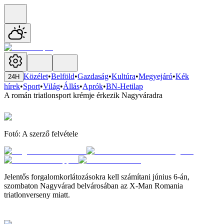
Közélet
•
Belföld
•
Gazdaság
•
Kultúra
•
Megyejáró
•
Kék
24H
hírek
•
Sport
•
Világ
•
Állás
•
Aprók
•
BN-Hetilap
A román triatlonsport krémje érkezik Nagyváradra
Fotó: A szerző felvétele
Jelentős forgalomkorlátozásokra kell számítani június 6-án,
szombaton Nagyvárad belvárosában az X-Man Romania
triatlonverseny miatt.