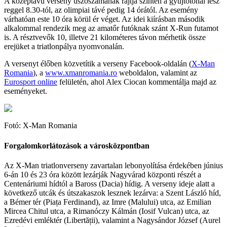
A középtávú verseny úszószámának rajtja szintén a gyűjtőtónál lesz
reggel 8.30-tól, az olimpiai távé pedig 14 órától. Az esemény
várhatóan este 10 óra körül ér véget. Az idei kiírásban második
alkalommal rendezik meg az amatőr futóknak szánt X-Run futamot
is. A résztvevők 10, illetve 21 kilométeres távon mérhetik össze
erejüket a triatlonpálya nyomvonalán.
A versenyt élőben közvetítik a verseny Facebook-oldalán (
X-Man
Romania
), a
www.xmanromania.ro
weboldalon, valamint az
Eurosport online
felületén, ahol Alex Ciocan kommentálja majd az
eseményeket.
Fotó: X-Man Romania
Forgalomkorlátozások a városközpontban
Az X-Man triatlonverseny zavartalan lebonyolítása érdekében június
6-án 10 és 23 óra között lezárják Nagyvárad központi részét a
Centenáriumi hídtól a Baross (Dacia) hídig. A verseny ideje alatt a
következő utcák és útszakaszok lesznek lezárva: a Szent László híd,
a Bémer tér (Piața Ferdinand), az Imre (Malului) utca, az Emilian
Mircea Chitul utca, a Rimanóczy Kálmán (Iosif Vulcan) utca, az
Ezredévi emléktér (Libertății), valamint a Nagysándor József (Aurel