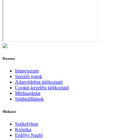
Hasznos
Impresszum
Szerzői jogok
Adatvédelmi tájékoztató
Cookie-kezelési tájékoztató
Médiaajánlat
Sütibeállítások
Médiatér
Székelyhon
Krónika
Erdélyi Napló