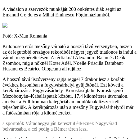
A viadalon a szervezők munkáját 200 önkéntes diák segíti az
Emanuil Gojdu és a Mihai Eminescu Főgimnáziumból.
Fotó: X-Man Romania
Különösen erős mezőny várható a hosszú távú versenyben, hiszen
az öt legutóbbi országos rekordból négyet jegyző triatlonos is indul a
váradi megmérettetésen. A férfiaknál Alexandru Balan és Deák
Zsombor, míg a nőknél Koter Adél, Noelle-Priscilla Darabant-
Husanu és Beatrice Ologeanu áll rajthoz.
A hosszú távú úszóverseny rajtja reggel 7 órakor lesz a korábbi
évekhez hasonlóan a fugyivásárhelyi gyűjtőtónál. Ezt követi a
kerékpározás a Fugyivásárhely–Köröskisújfalu–Köröskisjenő–
Mezőbottyán–Kabaláspatak közötti, 17,4 kilométeres útvonalon,
amelyet a Full Ironman kategóriában indulóknak tízszer kell
teljesíteniük. A kerékpározás után a mezőny Fugyivásárhelyről már
a futószámban rója a kilométereket,
a sportolók Váradhegyalján keresztül érkeznek Nagyvárad
belvárosába, a cél pedig a Bémer téren lesz.