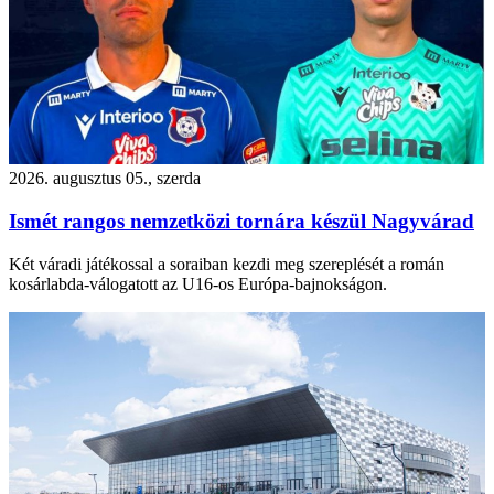
2026. augusztus 05., szerda
Ismét rangos nemzetközi tornára készül Nagyvárad
Két váradi játékossal a soraiban kezdi meg szereplését a román
kosárlabda-válogatott az U16-os Európa-bajnokságon.