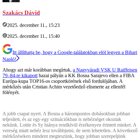
Szakács Dávid
2025. december 11., 15:23
2025. december 11., 15:40
Itt állíthatja be, hogy a Google-találatokban elöl legyen a Bihari
Napló!
Ahogy azt már korábban megírtuk,
a Nagyváradi VSK U Raiffeisen
79–84-re kikapott
hazai pályán a KK Bosna Sarajevo ellen a FIBA
Európa-kupa TOP16-os csoportkörének első fordulójában. A
mérkőzés után Cristian Achim vezetőedző elismerte az ellenfél
fölényét.
A jobb csapat nyert. A Bosna a hárompontos dobásokban jobban
teljesített, és az egy-egy szituációkban is nehézséget okoztak
nekünk. Lottie és Sy hiánya rendkívül érzékenyen érintett minket. A
vereség miatt nehéz lesz továbbjutni, de nem lehetetlen. A következő
mérkőzéseken mindent megteszünk, hogy jobban szerepeljünk