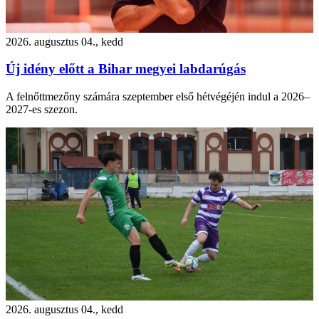
2026. augusztus 04., kedd
Új idény előtt a Bihar megyei labdarúgás
A felnőttmezőny számára szeptember első hétvégéjén indul a 2026–
2027-es szezon.
2026. augusztus 04., kedd