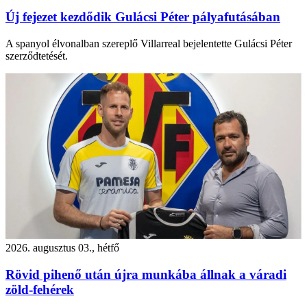
Új fejezet kezdődik Gulácsi Péter pályafutásában
A spanyol élvonalban szereplő Villarreal bejelentette Gulácsi Péter
szerződtetését.
2026. augusztus 03., hétfő
Rövid pihenő után újra munkába állnak a váradi
zöld-fehérek