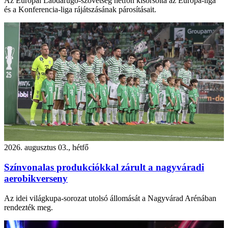
Az Európai Labdarúgó-szövetség hétfőn kisorsolta az Európa-liga
és a Konferencia-liga rájátszásának párosításait.
2026. augusztus 03., hétfő
Színvonalas produkciókkal zárult a nagyváradi
aerobikverseny
Az idei világkupa-sorozat utolsó állomását a Nagyvárad Arénában
rendezték meg.