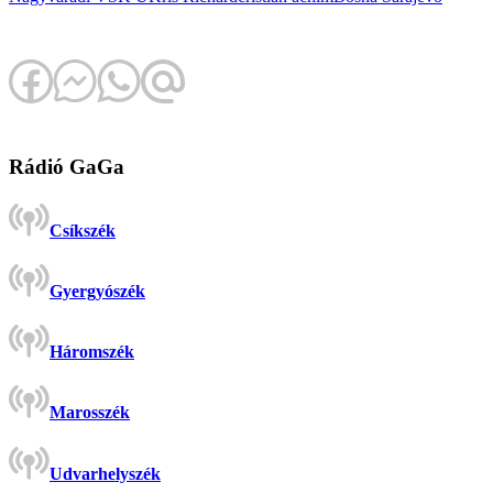
Rádió GaGa
Csíkszék
Gyergyószék
Háromszék
Marosszék
Udvarhelyszék