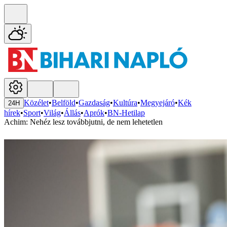
Közélet
•
Belföld
•
Gazdaság
•
Kultúra
•
Megyejáró
•
Kék
24H
hírek
•
Sport
•
Világ
•
Állás
•
Aprók
•
BN-Hetilap
Achim: Nehéz lesz továbbjutni, de nem lehetetlen