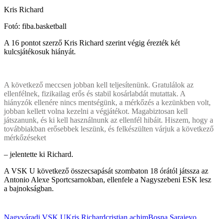
Kris Richard
Fotó: fiba.basketball
A 16 pontot szerző Kris Richard szerint végig érezték két
kulcsjátékosuk hiányát.
A következő meccsen jobban kell teljesítenünk. Gratulálok az
ellenfélnek, fizikailag erős és stabil kosárlabdát mutattak. A
hiányzók ellenére nincs mentségünk, a mérkőzés a kezünkben volt,
jobban kellett volna kezelni a végjátékot. Magabiztosan kell
játszanunk, és ki kell használnunk az ellenfél hibáit. Hiszem, hogy a
továbbiakban erősebbek leszünk, és felkészülten várjuk a következő
mérkőzéseket
– jelentette ki Richard.
A VSK U következő összecsapását szombaton 18 órától játssza az
Antonio Alexe Sportcsarnokban, ellenfele a Nagyszebeni ESK lesz
a bajnokságban.
Nagyváradi VSK U
Kris Richard
cristian achim
Bosna Sarajevo