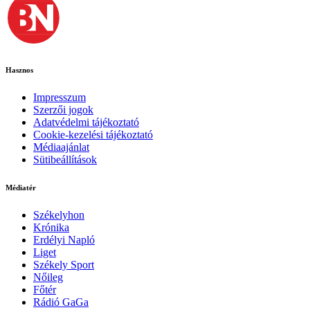
Hasznos
Impresszum
Szerzői jogok
Adatvédelmi tájékoztató
Cookie-kezelési tájékoztató
Médiaajánlat
Sütibeállítások
Médiatér
Székelyhon
Krónika
Erdélyi Napló
Liget
Székely Sport
Nőileg
Főtér
Rádió GaGa