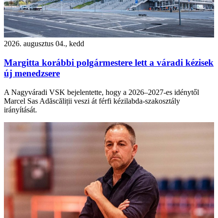
2026. augusztus 04., kedd
Margitta korábbi polgármestere lett a váradi kézisek
új menedzsere
A Nagyváradi VSK bejelentette, hogy a 2026–2027-es idénytől
Marcel Sas Adăscăliții veszi át férfi kézilabda-szakosztály
irányítását.