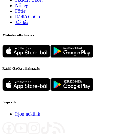
Nőileg
Főtér
Rádió GaGa
Jóállás
Médiatér alkalmazás
Rádió GaGa alkalmazás
Kapcsolat
Írjon nekünk