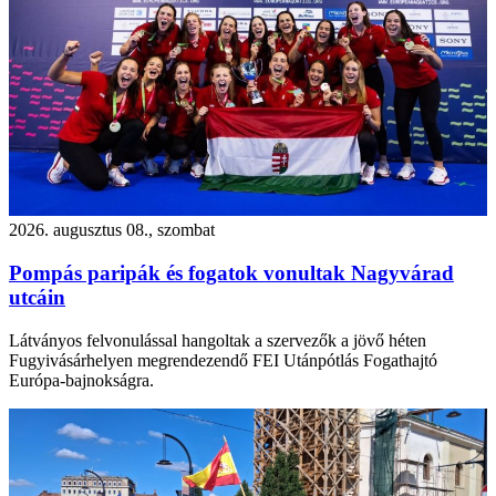
2026. augusztus 08., szombat
Pompás paripák és fogatok vonultak Nagyvárad
utcáin
Látványos felvonulással hangoltak a szervezők a jövő héten
Fugyivásárhelyen megrendezendő FEI Utánpótlás Fogathajtó
Európa-bajnokságra.