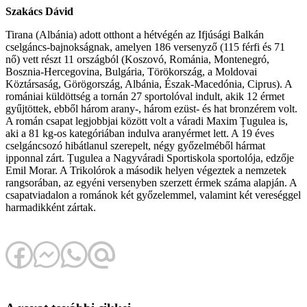
Szakács Dávid
Tirana (Albánia) adott otthont a hétvégén az Ifjúsági Balkán
cselgáncs-bajnokságnak, amelyen 186 versenyző (115 férfi és 71
nő) vett részt 11 országból (Koszovó, Románia, Montenegró,
Bosznia-Hercegovina, Bulgária, Törökország, a Moldovai
Köztársaság, Görögország, Albánia, Észak-Macedónia, Ciprus). A
romániai küldöttség a tornán 27 sportolóval indult, akik 12 érmet
gyűjtöttek, ebből három arany-, három ezüst- és hat bronzérem volt.
A román csapat legjobbjai között volt a váradi Maxim Țugulea is,
aki a 81 kg-os kategóriában indulva aranyérmet lett. A 19 éves
cselgáncsozó hibátlanul szerepelt, négy győzelméből hármat
ipponnal zárt. Țugulea a Nagyváradi Sportiskola sportolója, edzője
Emil Morar. A Trikolórok a második helyen végeztek a nemzetek
rangsorában, az egyéni versenyben szerzett érmek száma alapján. A
csapatviadalon a románok két győzelemmel, valamint két vereséggel
harmadikként zártak.