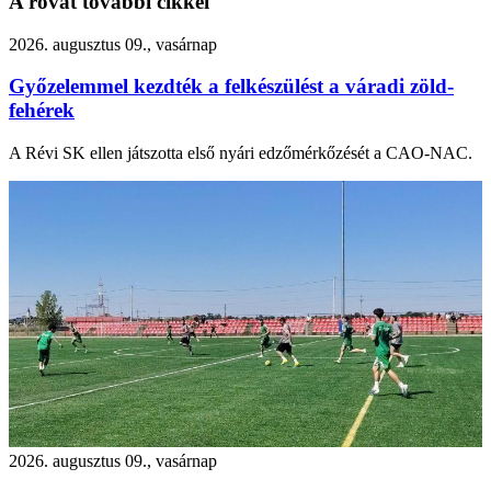
A rovat további cikkei
2026. augusztus 09., vasárnap
Győzelemmel kezdték a felkészülést a váradi zöld-
fehérek
A Révi SK ellen játszotta első nyári edzőmérkőzését a CAO-NAC.
2026. augusztus 09., vasárnap