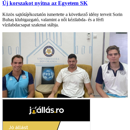
Új korszakot nyitna az Egyetem SK
Közös sajtótájékoztatón ismertette a következő idény terveit Sorin
Buhaș klubigazgató, valamint a női kézilabda- és a férfi
vízilabdacsapat szakmai stábja.