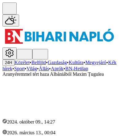
Közélet
•
Belföld
•
Gazdaság
•
Kultúra
•
Megyejáró
•
Kék
24H
hírek
•
Sport
•
Világ
•
Állás
•
Aprók
•
BN-Hetilap
Aranyéremmel tért haza Albániából Maxim Țugulea
2024. október 09., 14:27
2026. március 13., 00:04