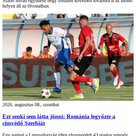
Szabó István együttese négy fordulót követően továbbra is az utolsó
helyen áll az élvonalban.
2026. augusztus 08., szombat
Ezt senki sem látta jönni: Románia legyőzte a
címvédő Szerbiát
Egy nappal a Lengyelország ellen elszenvedett 43 pontos vereség