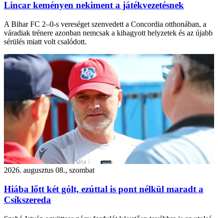
Lincar keményen nekiment a játékvezetésnek
A Bihar FC 2–0-s vereséget szenvedett a Concordia otthonában, a
váradiak trénere azonban nemcsak a kihagyott helyzetek és az újabb
sérülés miatt volt csalódott.
2026. augusztus 08., szombat
Hiába lőtt két gólt, ezúttal is pont nélkül maradt a
Csíkszereda