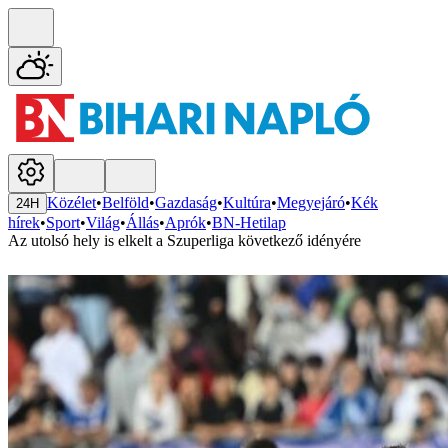
Közélet
•
Belföld
•
Gazdaság
•
Kultúra
•
Megyejáró
•
Kék
24H
hírek
•
Sport
•
Világ
•
Állás
•
Aprók
•
BN-Hetilap
Az utolsó hely is elkelt a Szuperliga következő idényére