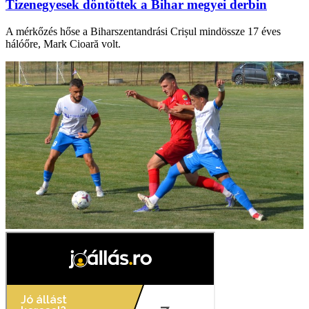
Tizenegyesek döntöttek a Bihar megyei derbin
A mérkőzés hőse a Biharszentandrási Crișul mindössze 17 éves
hálóőre, Mark Cioară volt.