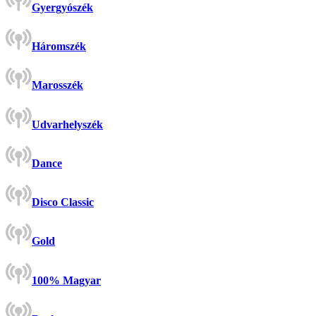
Gyergyószék
Háromszék
Marosszék
Udvarhelyszék
Dance
Disco Classic
Gold
100% Magyar