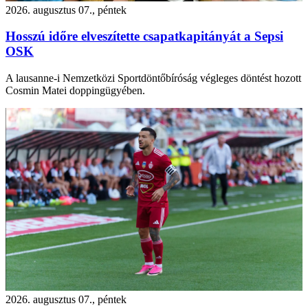
2026. augusztus 07., péntek
Hosszú időre elveszítette csapatkapitányát a Sepsi
OSK
A lausanne-i Nemzetközi Sportdöntőbíróság végleges döntést hozott
Cosmin Matei doppingügyében.
2026. augusztus 07., péntek