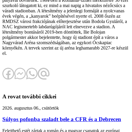
pályával bővítették. 1984-ben a Románia–Izrael mérkőzésre 30 ezer
szurkoló látogatott ki, ez mind a mai napig a hivatalos nézőcsúcs a
váradi stadionban. A létesítmény a jelenlegi formáját a nyolcvanas
évek végén, a „kanyarok” beépítésével nyerte el. 2008 őszén az
RMDSZ városi frakciójának előterjesztése után Bodola Gyuláról, a
NAC legismertebb labdarúgójáról lett elnevezve a stadion. A
létesítmény bontásáról 2019-ben döntöttek, Ilie Bolojan
polgármester akkor bejelentette, hogy új stadiont épít a város a
Nagyvárad Aréna szomszédságában, az egykori Ócskapiac
környékén. A tervek szerint az új aréna leghamarabb 2027-re készül
el.
A rovat további cikkei
2026. augusztus 06., csütörtök
Súlyos pofonba szaladt bele a CFR és a Debrecen
Felejthető estét zártak a román és a magyar csapatok az európai