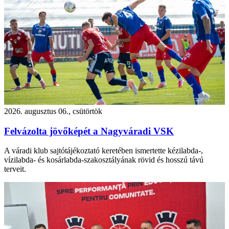
2026. augusztus 06., csütörtök
Felvázolta jövőképét a Nagyváradi VSK
A váradi klub sajtótájékoztató keretében ismertette kézilabda-,
vízilabda- és kosárlabda-szakosztályának rövid és hosszú távú
terveit.