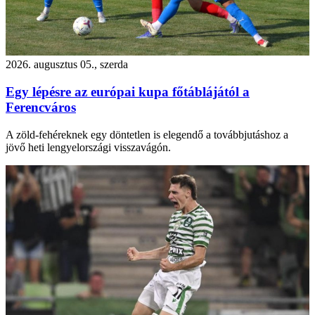
2026. augusztus 05., szerda
Egy lépésre az európai kupa főtáblájától a
Ferencváros
A zöld-fehéreknek egy döntetlen is elegendő a továbbjutáshoz a
jövő heti lengyelországi visszavágón.