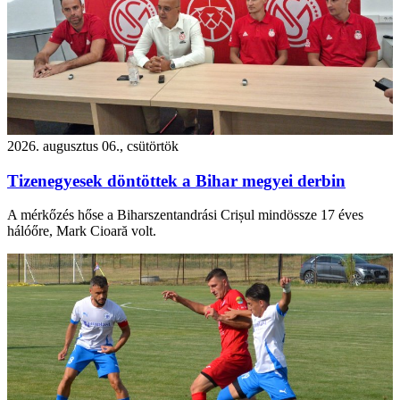
2026. augusztus 06., csütörtök
Tizenegyesek döntöttek a Bihar megyei derbin
A mérkőzés hőse a Biharszentandrási Crișul mindössze 17 éves
hálóőre, Mark Cioară volt.