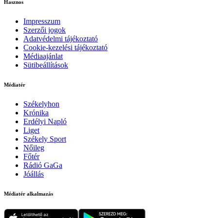
Hasznos
Impresszum
Szerzői jogok
Adatvédelmi tájékoztató
Cookie-kezelési tájékoztató
Médiaajánlat
Sütibeállítások
Médiatér
Székelyhon
Krónika
Erdélyi Napló
Liget
Székely Sport
Nőileg
Főtér
Rádió GaGa
Jóállás
Médiatér alkalmazás