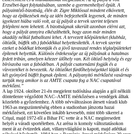
Erzsébet-liget folytatásában, szembe a gyermenhellyel épült. A
pályaintéző-bizottság, élén dr. Zigre Miklóssal mindent elkövetett,
hogy az építkezések még az idén befejezhetők legyenek, de minden
igyekezet hiába való volt, az új pályát a tervek szerint teljesen
felépíteni nem lehetett. A bizottságnak sikerült azonban elérni azt,
hogy a pályát annyira elkészíthették, hogy azon már minden
akadály nélkül futballozni lehet. A tervezett kőépületeket (klubház,
öltözők, büffék stb.) fabódékkal helyettesítették. A tervek szerint
ezeket a bódékat lebontják és a jövő tavasszal rendes téglaépületeket
építenek helyettük. Különös érdekessége az új pályának a hatalmas
fedett tribün, amelyen kétezer ülőhely van. Két öltöző helyiség és egy
bírószoba van a fabódéban. A pályát csatornázni fogják és a
vízvezetéket is bevezetik. Az öltözőket fürdőhelyiségekkel látják el és
két gyönyörű büffét fognak építeni. A pályanyitó mérkőzést vasárnap
tartják meg amikor is az AMTE csapata fog a NAC csapatával
mérkőzni.”
A lap 1924. október 21-én megjelent tudósítása alapján a gól nélküli
döntetlenre végződött NAC–AMTE mérkőzésen a vendégek álltak
közelebb a győzelemhez. A több névváltozáson átesett váradi klub
1963-as megszüntetéséig ebben a stadionban játszotta hazai
mérkőzéseit, ezt követően inkább kevesebb, mint több sikerrel a
Crişul, majd 1972-től a Bihar FC vette át a NAC megüresedett
helyét a váradi sportéletben. Az aréna is komoly változtatásokon
ment át az évtizedek alatt, villanyvilágítást is kapott, majd atlétikai