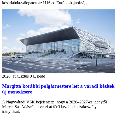
kosárlabda-válogatott az U16-os Európa-bajnokságon.
2026. augusztus 04., kedd
Margitta korábbi polgármestere lett a váradi kézisek
új menedzsere
A Nagyváradi VSK bejelentette, hogy a 2026–2027-es idénytől
Marcel Sas Adăscăliții veszi át férfi kézilabda-szakosztály
irányítását.