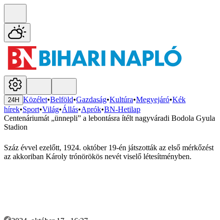
Közélet
•
Belföld
•
Gazdaság
•
Kultúra
•
Megyejáró
•
Kék
24H
hírek
•
Sport
•
Világ
•
Állás
•
Aprók
•
BN-Hetilap
Centenáriumát „ünnepli” a lebontásra ítélt nagyváradi Bodola Gyula
Stadion
Száz évvel ezelőtt, 1924. október 19-én játszották az első mérkőzést
az akkoriban Károly trónörökös nevét viselő létesítményben.