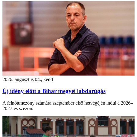
2026. augusztus 04., kedd
Új idény előtt a Bihar megyei labdarúgás
A felnőttmezőny számára szeptember első hétvégéjén indul a 2026–
2027-es szezon.