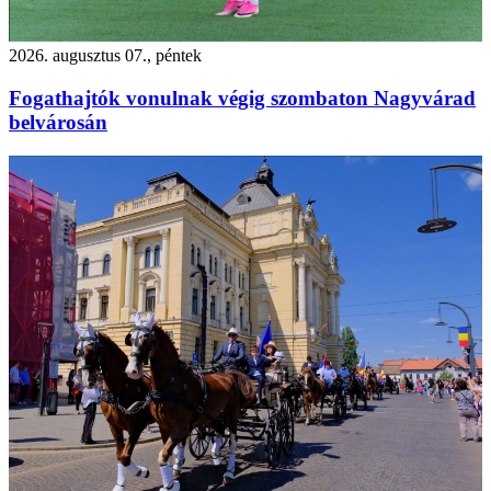
2026. augusztus 07., péntek
Fogathajtók vonulnak végig szombaton Nagyvárad
belvárosán