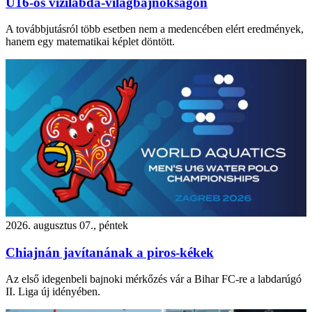
U16-os vízilabda-világbajnokságon
A továbbjutásról több esetben nem a medencében elért eredmények,
hanem egy matematikai képlet döntött.
2026. augusztus 07., péntek
Chiajnán javítanának a piros-kékek
Az első idegenbeli bajnoki mérkőzés vár a Bihar FC-re a labdarúgó
II. Liga új idényében.