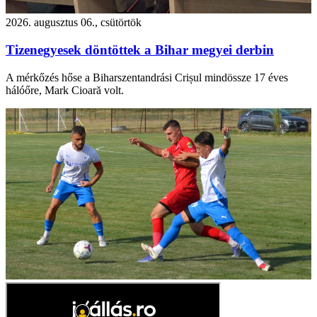
2026. augusztus 06., csütörtök
Tizenegyesek döntöttek a Bihar megyei derbin
A mérkőzés hőse a Biharszentandrási Crișul mindössze 17 éves
hálóőre, Mark Cioară volt.