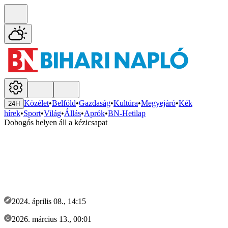
Közélet
•
Belföld
•
Gazdaság
•
Kultúra
•
Megyejáró
•
Kék
24H
hírek
•
Sport
•
Világ
•
Állás
•
Aprók
•
BN-Hetilap
Dobogós helyen áll a kézicsapat
2024. április 08., 14:15
2026. március 13., 00:01