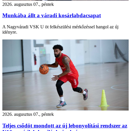
2026. augusztus 07., péntek
Munkába állt a váradi kosárlabdacsapat
A Nagyváradi VSK U öt felkészülési mérkőzéssel hangol az új
idényre.
2026. augusztus 07., péntek
Teljes csődöt mondott az új lebonyolítási rendszer az