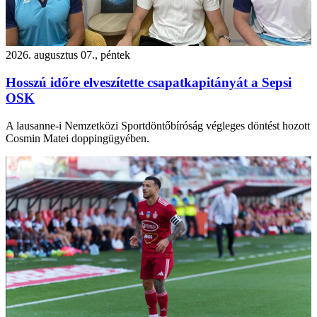
2026. augusztus 07., péntek
Hosszú időre elveszítette csapatkapitányát a Sepsi
OSK
A lausanne-i Nemzetközi Sportdöntőbíróság végleges döntést hozott
Cosmin Matei doppingügyében.