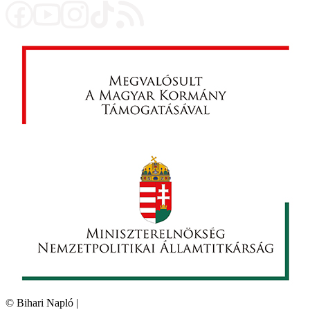
©
Bihari Napló
|