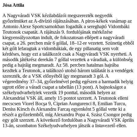
Jósa Attila
A Nagyváradi VSK kézilabdázói megszerezték negyedik
győzelmüket az A-divízió rájátszásában. A piros-kékek vasárnap az
Antonio Alexe Sportcsarnokban fogadták a sereghajtó Vidombáki
Teutonok csapatát. A rájátszás 9. fordulójának mérkőzése
kiegyensúlyozottan indult, de fokozatosan ellépett a nagyváradi
csapat, a 26. percben már 6 góllal, 18–12-re vezetett. Szünetig ebből
két gólt lefaragtak a vidombákiak, de egy pillanatig sem volt
kérdéses, hogy ezt a találkozót csak a Nagyváradi VSK nyerheti. A
második játékrész derekán 7 góllal vezettek a váradiak, a különbség
pedig a hajráig megmaradt. Az 58. percben hatalmas hajrába
kezdtek a Teutonok, a találkozó utolsó három találatát is a vendégek
szerezték, de a VSK előnyéből így megmaradt 3 gól. A
végeredmény 37–34, győzelmével pedig egészen a harmadik helyig
ugrott előre a váradi csapat a tabellán (13 pont). A bajnokságot a
székelyudvarhelyiek vezetik 19 ponttal, második helyen az
Alexandriai VSK áll, amely 15 pontot szerzett. A Teutonok elleni
mecscsen Viorel Bocşa 9, Ciprian Aungurenci 8, Emilian Turcu,
Deniss Kirsch és Alexandru Farcaş egyenként 5 góllal vette ki a
részét a győzelemből, míg Alexandru Popa 4, Szász Csongor pedig
egy gólt szerzett. A következő fordulóban a Nagyváradi VSK április
13-án, szombaton Székelyudvarhelyen játszik a listavezető ellen.