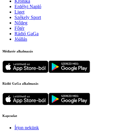
Krónika
Erdélyi Napló
Liget
Székely Sport
Nőileg
Főtér
Rádió GaGa
Jóállás
Médiatér alkalmazás
Rádió GaGa alkalmazás
Kapcsolat
Írjon nekünk