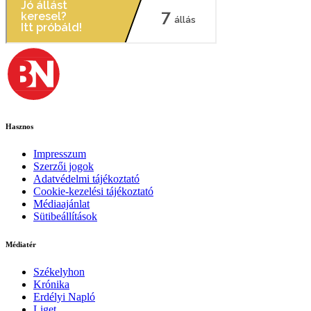
Hasznos
Impresszum
Szerzői jogok
Adatvédelmi tájékoztató
Cookie-kezelési tájékoztató
Médiaajánlat
Sütibeállítások
Médiatér
Székelyhon
Krónika
Erdélyi Napló
Liget