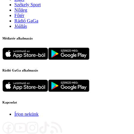
Székely Sport
Nőileg
Főtér
Rádió GaGa
Jóállás
Médiatér alkalmazás
Rádió GaGa alkalmazás
Kapcsolat
Írjon nekünk