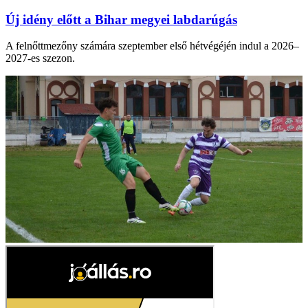
Új idény előtt a Bihar megyei labdarúgás
A felnőttmezőny számára szeptember első hétvégéjén indul a 2026–
2027-es szezon.