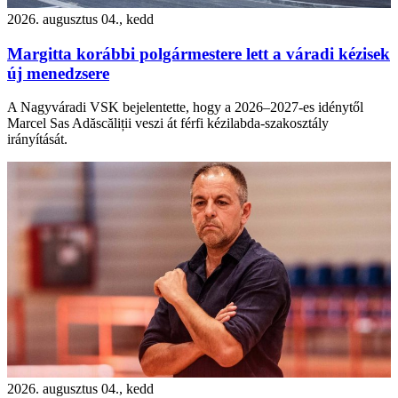
2026. augusztus 04., kedd
Margitta korábbi polgármestere lett a váradi kézisek
új menedzsere
A Nagyváradi VSK bejelentette, hogy a 2026–2027-es idénytől
Marcel Sas Adăscăliții veszi át férfi kézilabda-szakosztály
irányítását.
2026. augusztus 04., kedd