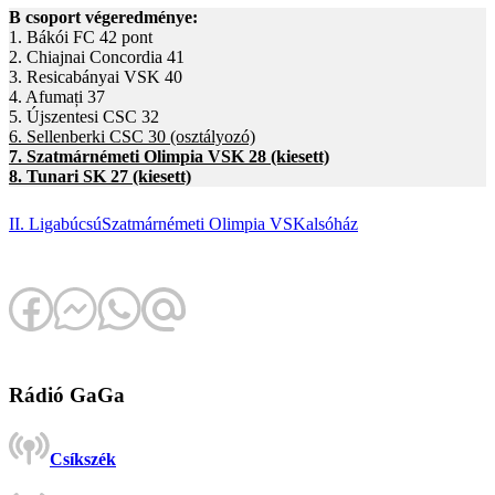
B csoport végeredménye:
1. Bákói FC 42 pont
2. Chiajnai Concordia 41
3. Resicabányai VSK 40
4. Afumați 37
5. Újszentesi CSC 32
6. Sellenberki CSC 30 (osztályozó)
7. Szatmárnémeti Olimpia VSK 28 (kiesett)
8. Tunari SK 27 (kiesett)
II. Liga
búcsú
Szatmárnémeti Olimpia VSK
alsóház
Rádió GaGa
Csíkszék