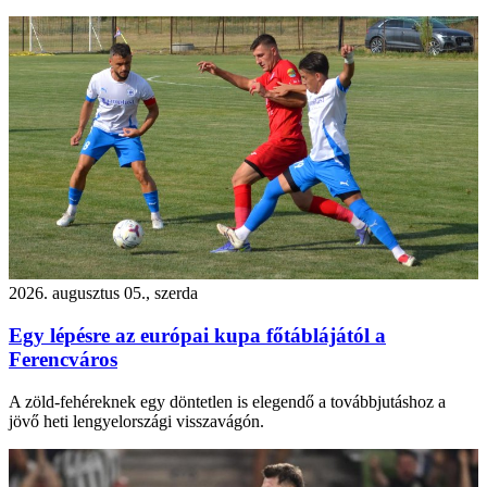
2026. augusztus 05., szerda
Egy lépésre az európai kupa főtáblájától a
Ferencváros
A zöld-fehéreknek egy döntetlen is elegendő a továbbjutáshoz a
jövő heti lengyelországi visszavágón.