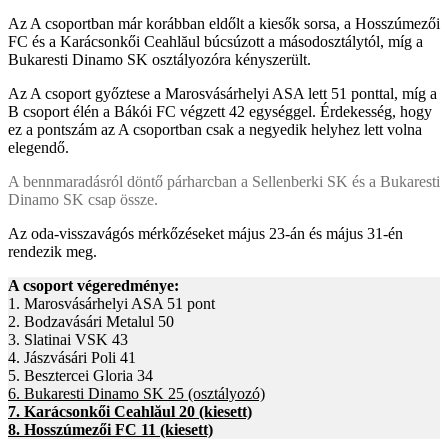
Az A csoportban már korábban eldőlt a kiesők sorsa, a Hosszúmezői
FC és a Karácsonkői Ceahlăul búcsúzott a másodosztálytól, míg a
Bukaresti Dinamo SK osztályozóra kényszerült.
Az A csoport győztese a Marosvásárhelyi ASA lett 51 ponttal, míg a
B csoport élén a Bákói FC végzett 42 egységgel. Érdekesség, hogy
ez a pontszám az A csoportban csak a negyedik helyhez lett volna
elegendő.
A bennmaradásról döntő párharcban a Sellenberki SK és a Bukaresti
Dinamo SK csap össze.
Az oda-visszavágós mérkőzéseket május 23-án és május 31-én
rendezik meg.
A csoport végeredménye:
1. Marosvásárhelyi ASA 51 pont
2. Bodzavásári Metalul 50
3. Slatinai VSK 43
4. Jászvásári Poli 41
5. Besztercei Gloria 34
6. Bukaresti Dinamo SK 25 (osztályozó)
7. Karácsonkői Ceahlăul 20 (kiesett)
8. Hosszúmezői FC 11 (kiesett)