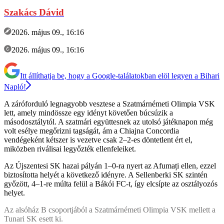
Szakács Dávid
2026. május 09., 16:16
2026. május 09., 16:16
Itt állíthatja be, hogy a Google-találatokban elöl legyen a Bihari
Napló!
A záróforduló legnagyobb vesztese a Szatmárnémeti Olimpia VSK
lett, amely mindössze egy idényt követően búcsúzik a
másodosztálytól. A szatmári együttesnek az utolsó játéknapon még
volt esélye megőrizni tagságát, ám a Chiajna Concordia
vendégeként kétszer is vezetve csak 2–2-es döntetlent ért el,
miközben riválisai legyőzték ellenfeleiket.
Az Újszentesi SK hazai pályán 1–0-ra nyert az Afumați ellen, ezzel
biztosította helyét a következő idényre. A Sellenberki SK szintén
győzött, 4–1-re múlta felül a Bákói FC-t, így elcsípte az osztályozós
helyet.
Az alsóház B csoportjából a Szatmárnémeti Olimpia VSK mellett a
Tunari SK esett ki.