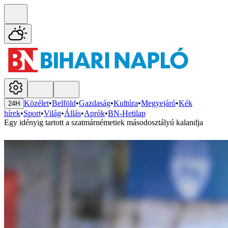
Közélet
•
Belföld
•
Gazdaság
•
Kultúra
•
Megyejáró
•
Kék
24H
hírek
•
Sport
•
Világ
•
Állás
•
Aprók
•
BN-Hetilap
Egy idényig tartott a szatmárnémetiek másodosztályú kalandja