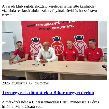
A váradi klub sajtótájékoztató keretében ismertette kézilabda-,
vízilabda- és kosárlabda-szakosztályának rövid és hosszú távú
terveit.
2026. augusztus 06., csütörtök
Tizenegyesek döntöttek a Bihar megyei derbin
A mérkőzés hőse a Biharszentandrási Crișul mindössze 17 éves
hálóőre, Mark Cioară volt.