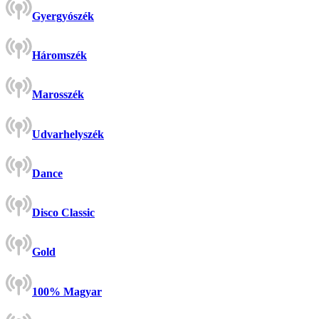
Gyergyószék
Háromszék
Marosszék
Udvarhelyszék
Dance
Disco Classic
Gold
100% Magyar