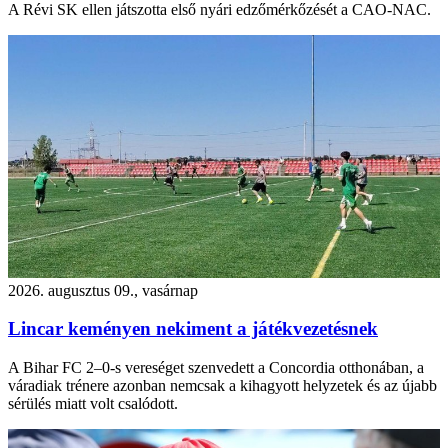
A Révi SK ellen játszotta első nyári edzőmérkőzését a CAO-NAC.
2026. augusztus 09., vasárnap
Lincar keményen nekiment a játékvezetésnek
A Bihar FC 2–0-s vereséget szenvedett a Concordia otthonában, a
váradiak trénere azonban nemcsak a kihagyott helyzetek és az újabb
sérülés miatt volt csalódott.