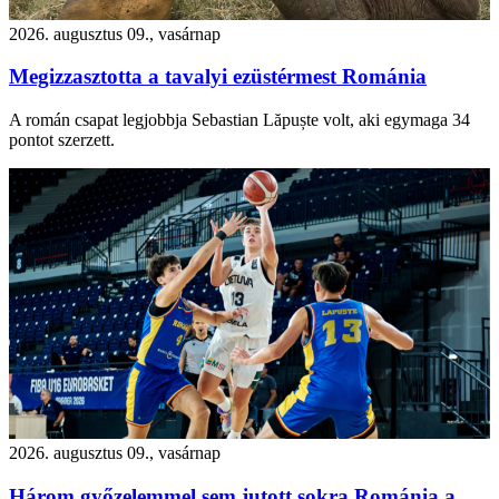
2026. augusztus 09., vasárnap
Megizzasztotta a tavalyi ezüstérmest Románia
A román csapat legjobbja Sebastian Lăpuște volt, aki egymaga 34
pontot szerzett.
2026. augusztus 09., vasárnap
Három győzelemmel sem jutott sokra Románia a