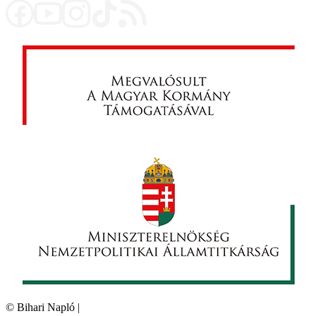
©
Bihari Napló
|