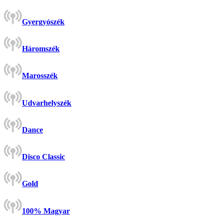
Gyergyószék
Háromszék
Marosszék
Udvarhelyszék
Dance
Disco Classic
Gold
100% Magyar