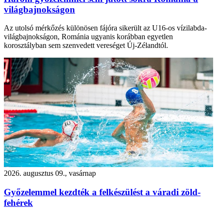
világbajnokságon
Az utolsó mérkőzés különösen fájóra sikerült az U16-os vízilabda-
világbajnokságon, Románia ugyanis korábban egyetlen
korosztályban sem szenvedett vereséget Új-Zélandtól.
2026. augusztus 09., vasárnap
Győzelemmel kezdték a felkészülést a váradi zöld-
fehérek