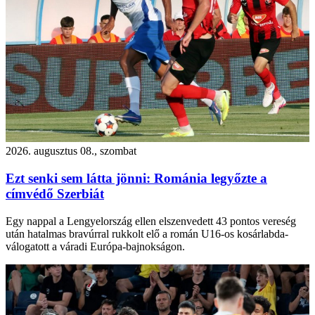
2026. augusztus 08., szombat
Ezt senki sem látta jönni: Románia legyőzte a
címvédő Szerbiát
Egy nappal a Lengyelország ellen elszenvedett 43 pontos vereség
után hatalmas bravúrral rukkolt elő a román U16-os kosárlabda-
válogatott a váradi Európa-bajnokságon.