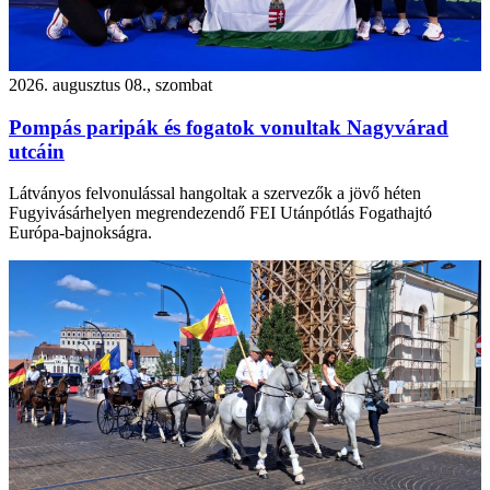
2026. augusztus 08., szombat
Pompás paripák és fogatok vonultak Nagyvárad
utcáin
Látványos felvonulással hangoltak a szervezők a jövő héten
Fugyivásárhelyen megrendezendő FEI Utánpótlás Fogathajtó
Európa-bajnokságra.