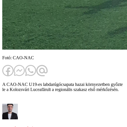
Fotó: CAO-NAC
A CAO-NAC U19-es labdarúgócsapata hazai környezetben győzte
le a Kolozsvári Luceafărult a regionális szakasz első mérkőzésén.