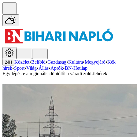
Közélet
•
Belföld
•
Gazdaság
•
Kultúra
•
Megyejáró
•
Kék
24H
hírek
•
Sport
•
Világ
•
Állás
•
Aprók
•
BN-Hetilap
Egy lépésre a regionális döntőtől a váradi zöld-fehérek