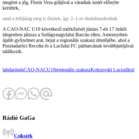
megtört a jég, Florin Vesa góljával a váradiak ismét előnybe
kerültek,
amit a lefújásig meg is őriztek, így 2–1-re diadalmaskodtak.
A CAO-NAC U19 következő mérkőzését június 7-én 17 órától
idegenben játssza a Szilágynagyfalui Barcău ellen. Amennyiben
újabb győzelmet arat, bejut a regionális szakasz döntőjébe, ahol a
Pusztadaróci Recolta és a Lacfalui FC párharcának továbbjutójával
találkozik.
labdarúgás
CAO-NAC
U19
regionális szakasz
Kolozsvári Luceafărul
Rádió GaGa
Csíkszék