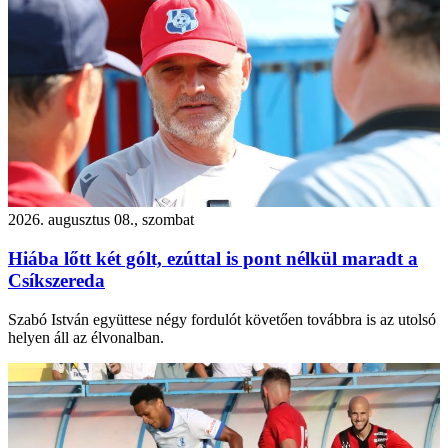
2026. augusztus 08., szombat
Hiába lőtt két gólt, ezúttal is pont nélkül maradt a
Csíkszereda
Szabó István együttese négy fordulót követően továbbra is az utolsó
helyen áll az élvonalban.