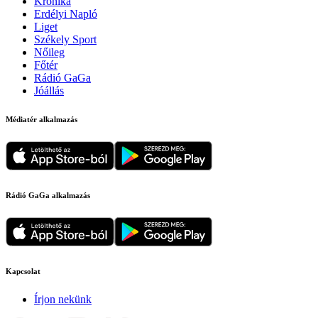
Krónika
Erdélyi Napló
Liget
Székely Sport
Nőileg
Főtér
Rádió GaGa
Jóállás
Médiatér alkalmazás
Rádió GaGa alkalmazás
Kapcsolat
Írjon nekünk