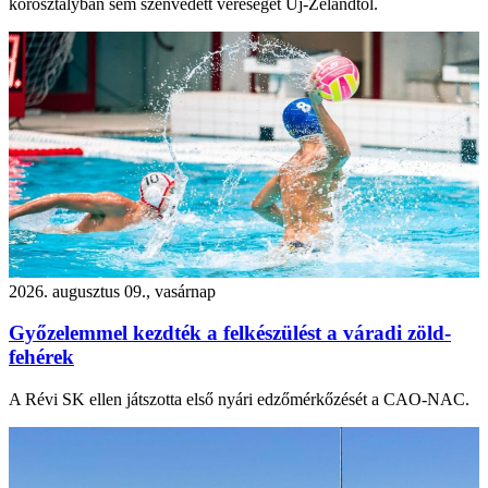
korosztályban sem szenvedett vereséget Új-Zélandtól.
2026. augusztus 09., vasárnap
Győzelemmel kezdték a felkészülést a váradi zöld-
fehérek
A Révi SK ellen játszotta első nyári edzőmérkőzését a CAO-NAC.