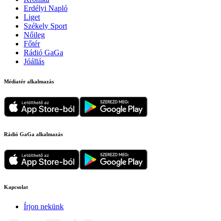
Erdélyi Napló
Liget
Székely Sport
Nőileg
Főtér
Rádió GaGa
Jóállás
Médiatér alkalmazás
Rádió GaGa alkalmazás
Kapcsolat
Írjon nekünk