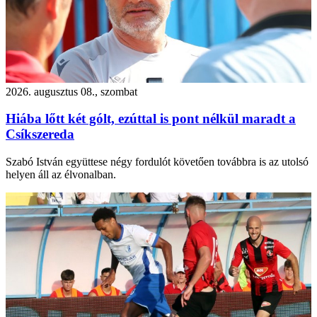
2026. augusztus 08., szombat
Hiába lőtt két gólt, ezúttal is pont nélkül maradt a
Csíkszereda
Szabó István együttese négy fordulót követően továbbra is az utolsó
helyen áll az élvonalban.