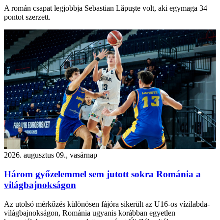
A román csapat legjobbja Sebastian Lăpuște volt, aki egymaga 34
pontot szerzett.
2026. augusztus 09., vasárnap
Három győzelemmel sem jutott sokra Románia a
világbajnokságon
Az utolsó mérkőzés különösen fájóra sikerült az U16-os vízilabda-
világbajnokságon, Románia ugyanis korábban egyetlen