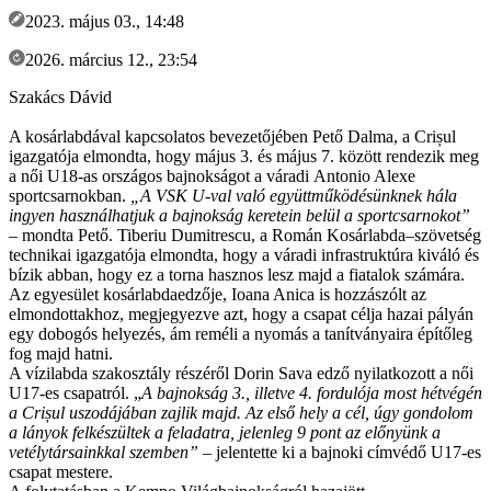
2023. május 03., 14:48
2026. március 12., 23:54
Szakács Dávid
A kosárlabdával kapcsolatos bevezetőjében Pető Dalma, a Crișul
igazgatója elmondta, hogy május 3. és május 7. között rendezik meg
a női U18-as országos bajnokságot a váradi Antonio Alexe
sportcsarnokban.
„A VSK U-val való együttműködésünknek hála
ingyen használhatjuk a bajnokság keretein belül a sportcsarnokot”
– mondta Pető. Tiberiu Dumitrescu, a Román Kosárlabda–szövetség
technikai igazgatója elmondta, hogy a váradi infrastruktúra kiváló és
bízik abban, hogy ez a torna hasznos lesz majd a fiatalok számára.
Az egyesület kosárlabdaedzője, Ioana Anica is hozzászólt az
elmondottakhoz, megjegyezve azt, hogy a csapat célja hazai pályán
egy dobogós helyezés, ám reméli a nyomás a tanítványaira építőleg
fog majd hatni.
A vízilabda szakosztály részéről Dorin Sava edző nyilatkozott a női
U17-es csapatról. „
A bajnokság 3., illetve 4. fordulója most hétvégén
a Crișul uszodájában zajlik majd. Az első hely a cél, úgy gondolom
a lányok felkészültek a feladatra, jelenleg 9 pont az előnyünk a
vetélytársainkkal szemben”
– jelentette ki a bajnoki címvédő U17-es
csapat mestere.