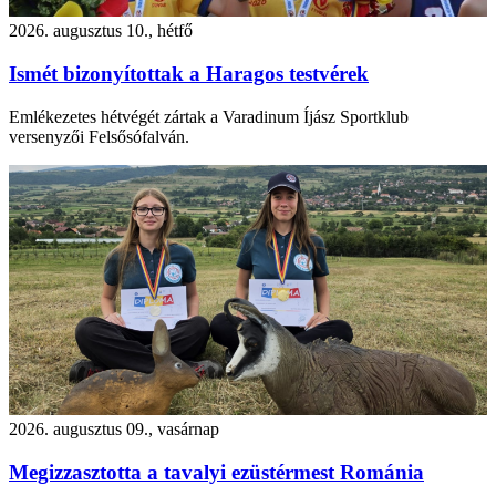
2026. augusztus 10., hétfő
Ismét bizonyítottak a Haragos testvérek
Emlékezetes hétvégét zártak a Varadinum Íjász Sportklub
versenyzői Felsősófalván.
2026. augusztus 09., vasárnap
Megizzasztotta a tavalyi ezüstérmest Románia