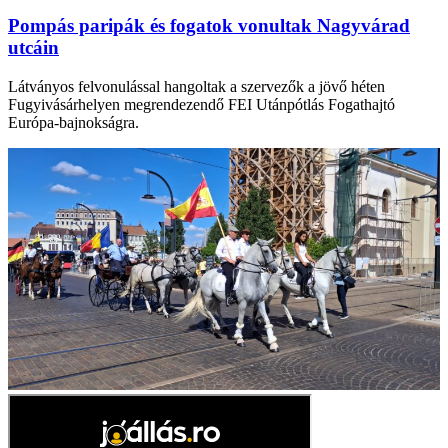
Pompás paripák és fogatok vonultak Nagyvárad
utcáin
Látványos felvonulással hangoltak a szervezők a jövő héten
Fugyivásárhelyen megrendezendő FEI Utánpótlás Fogathajtó
Európa-bajnokságra.