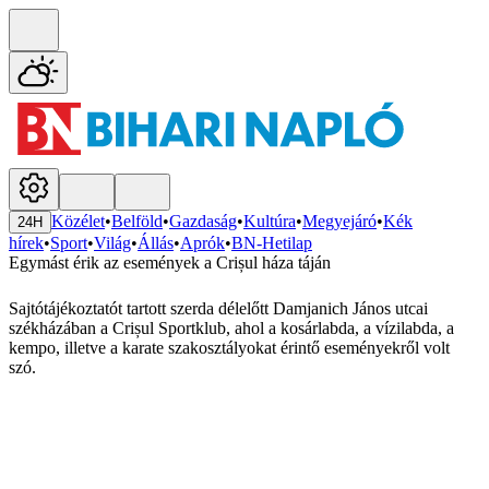
Közélet
•
Belföld
•
Gazdaság
•
Kultúra
•
Megyejáró
•
Kék
24H
hírek
•
Sport
•
Világ
•
Állás
•
Aprók
•
BN-Hetilap
Egymást érik az események a Crișul háza táján
Sajtótájékoztatót tartott szerda délelőtt Damjanich János utcai
székházában a Crișul Sportklub, ahol a kosárlabda, a vízilabda, a
kempo, illetve a karate szakosztályokat érintő eseményekről volt
szó.