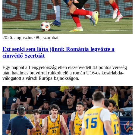
2026. augusztus 08., szombat
Ezt senki sem látta jönni: Románia legyőzte a
címvédő Szerbiát
Egy nappal a Lengyelország ellen elszenvedett 43 pontos vereség
után hatalmas bravúrral rukkolt elő a román U16-os kosárlabda-
válogatott a váradi Európa-bajnokságon.