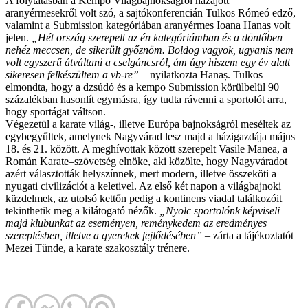
A folytatásban a Kempo Világbajnokságról hazajött
aranyérmesekről volt szó, a sajtókonferencián Tulkos Rómeó edző,
valamint a Submission kategóriában aranyérmes Ioana Hanaș volt
jelen.
„Hét ország szerepelt az én kategóriámban és a döntőben
nehéz meccsen, de sikerült győznöm. Boldog vagyok, ugyanis nem
volt egyszerű átváltani a cselgáncsról, ám úgy hiszem egy év alatt
sikeresen felkészültem a vb-re”
– nyilatkozta Hanaș. Tulkos
elmondta, hogy a dzsúdó és a kempo Submission körülbelül 90
százalékban hasonlít egymásra, így tudta rávenni a sportolót arra,
hogy sportágat váltson.
Végezetül a karate világ-, illetve Európa bajnokságról meséltek az
egybegyűltek, amelynek Nagyvárad lesz majd a házigazdája május
18. és 21. között. A meghívottak között szerepelt Vasile Manea, a
Román Karate–szövetség elnöke, aki közölte, hogy Nagyváradot
azért választották helyszínnek, mert modern, illetve összeköti a
nyugati civilizációt a keletivel. Az első két napon a világbajnoki
küzdelmek, az utolsó kettőn pedig a kontinens viadal találkozóit
tekinthetik meg a kilátogató nézők.
„Nyolc sportolónk képviseli
majd klubunkat az eseményen, reménykedem az eredményes
szereplésben, illetve a gyerekek fejlődésében”
– zárta a tájékoztatót
Mezei Tünde, a karate szakosztály trénere.