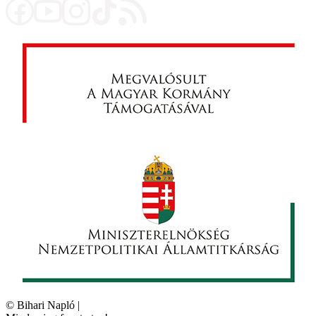
©
Bihari Napló
|