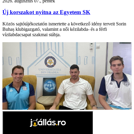
2026. augusztus 07., péntek
Új korszakot nyitna az Egyetem SK
Közös sajtótájékoztatón ismertette a következő idény terveit Sorin
Buhaș klubigazgató, valamint a női kézilabda- és a férfi
vízilabdacsapat szakmai stábja.