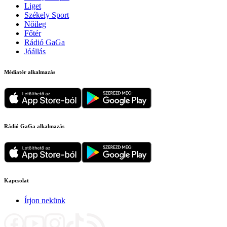
Liget
Székely Sport
Nőileg
Főtér
Rádió GaGa
Jóállás
Médiatér alkalmazás
Rádió GaGa alkalmazás
Kapcsolat
Írjon nekünk