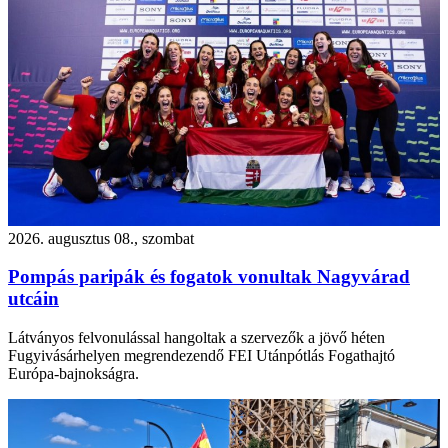
2026. augusztus 08., szombat
Pompás paripák és fogatok vonultak Nagyvárad
utcáin
Látványos felvonulással hangoltak a szervezők a jövő héten
Fugyivásárhelyen megrendezendő FEI Utánpótlás Fogathajtó
Európa-bajnokságra.