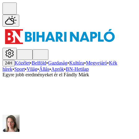
Közélet
•
Belföld
•
Gazdaság
•
Kultúra
•
Megyejáró
•
Kék
24H
hírek
•
Sport
•
Világ
•
Állás
•
Aprók
•
BN-Hetilap
Egyre jobb eredményeket ér el Fándly Márk