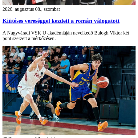
2026. augusztus 08., szombat
Kiütéses vereséggel kezdett a román válogatott
A Nagyváradi VSK U akadémiáján nevelkedő Balogh Viktor két
pont szerzett a mérkőzésen.