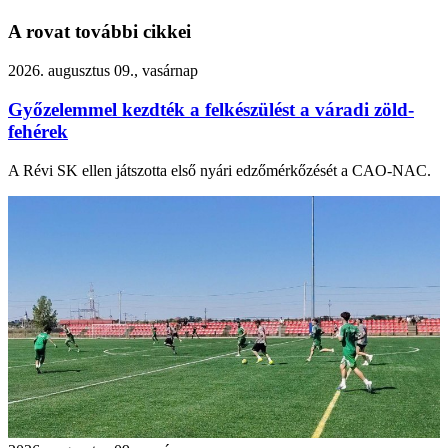
A rovat további cikkei
2026. augusztus 09., vasárnap
Győzelemmel kezdték a felkészülést a váradi zöld-
fehérek
A Révi SK ellen játszotta első nyári edzőmérkőzését a CAO-NAC.