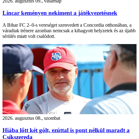
2026. augusztus 09., vasárnap
Lincar keményen nekiment a játékvezetésnek
A Bihar FC 2–0-s vereséget szenvedett a Concordia otthonában, a
váradiak trénere azonban nemcsak a kihagyott helyzetek és az újabb
sérülés miatt volt csalódott.
2026. augusztus 08., szombat
Hiába lőtt két gólt, ezúttal is pont nélkül maradt a
Csíkszereda