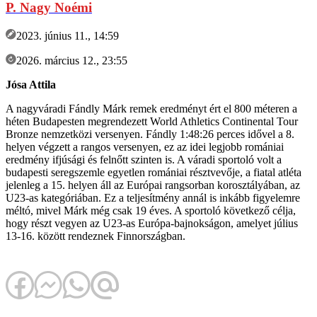
P. Nagy Noémi
2023. június 11., 14:59
2026. március 12., 23:55
Jósa Attila
A nagyváradi Fándly Márk remek eredményt ért el 800 méteren a
héten Budapesten megrendezett World Athletics Continental Tour
Bronze nemzetközi versenyen. Fándly 1:48:26 perces idővel a 8.
helyen végzett a rangos versenyen, ez az idei legjobb romániai
eredmény ifjúsági és felnőtt szinten is. A váradi sportoló volt a
budapesti seregszemle egyetlen romániai résztvevője, a fiatal atléta
jelenleg a 15. helyen áll az Európai rangsorban korosztályában, az
U23-as kategóriában. Ez a teljesítmény annál is inkább figyelemre
méltó, mivel Márk még csak 19 éves. A sportoló következő célja,
hogy részt vegyen az U23-as Európa-bajnokságon, amelyet július
13-16. között rendeznek Finnországban.