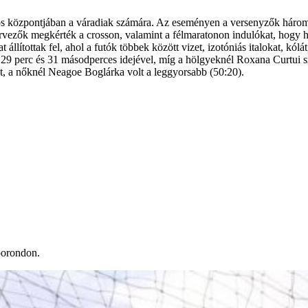
os központjában a váradiak számára. Az eseményen a versenyzők három t
 szervezők megkérték a crosson, valamint a félmaratonon indulókat, hogy
állítottak fel, ahol a futók többek között vizet, izotóniás italokat, kól
29 perc és 31 másodperces idejével, míg a hölgyeknél Roxana Curtui sze
vot, a nőknél Neagoe Boglárka volt a leggyorsabb (50:20).
porondon.