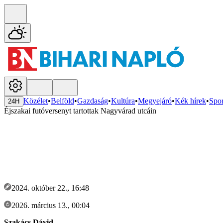
Közélet
•
Belföld
•
Gazdaság
•
Kultúra
•
Megyejáró
•
Kék hírek
•
Spor
24H
Éjszakai futóversenyt tartottak Nagyvárad utcáin
2024. október 22., 16:48
2026. március 13., 00:04
Szakács Dávid