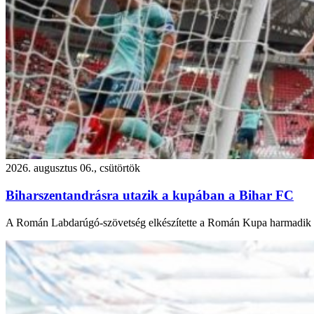
2026. augusztus 06., csütörtök
Biharszentandrásra utazik a kupában a Bihar FC
A Román Labdarúgó-szövetség elkészítette a Román Kupa harmadik fo