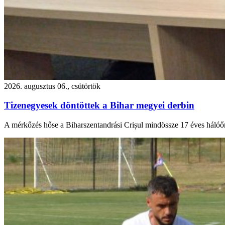
2026. augusztus 06., csütörtök
Tizenegyesek döntöttek a Bihar megyei derbin
A mérkőzés hőse a Biharszentandrási Crișul mindössze 17 éves hálóőr