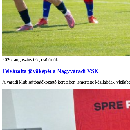
2026. augusztus 06., csütörtök
Felvázolta jövőképét a Nagyváradi VSK
A váradi klub sajtótájékoztató keretében ismertette kézilabda-, vízilab