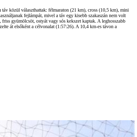
áv közül választhattak: félmaraton (21 km), cross (10,5 km), mini
 használjanak fejlámpát, mivel a táv egy kisebb szakaszán nem volt
át, friss gyümölcsöt, ostyát vagy sós kekszet kaptak. A leghosszabb
lte át elsőként a célvonalat (1:57:26). A 10,4 km-es távon a