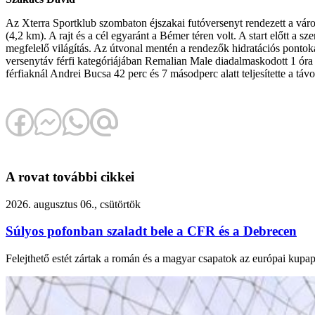
Az Xterra Sportklub szombaton éjszakai futóversenyt rendezett a vár
(4,2 km). A rajt és a cél egyaránt a Bémer téren volt. A start előtt a
megfelelő világítás. Az útvonal mentén a rendezők hidratációs pontokat 
versenytáv férfi kategóriájában Remalian Male diadalmaskodott 1 óra 
férfiaknál Andrei Bucsa 42 perc és 7 másodperc alatt teljesítette a tá
A rovat további cikkei
2026. augusztus 06., csütörtök
Súlyos pofonban szaladt bele a CFR és a Debrecen
Felejthető estét zártak a román és a magyar csapatok az európai kupa