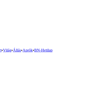
t
•
Világ
•
Állás
•
Aprók
•
BN-Hetilap